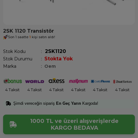
2SK 1120 Transistör
Son 1 saatte
1
kişi satın aldı!
2SK1120
Stok Kodu
Stokta Yok
Stok Durumu
:
Marka
:
Oem
4 Taksit
4 Taksit
4 Taksit
4 Taksit
4 Taksit
4 Taksit
Şimdi vereceğin sipariş
En Geç Yarın
Kargoda!
1000 TL ve üzeri alışverişlerde
KARGO BEDAVA