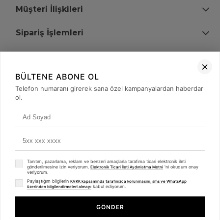
Müşteri İlişkileri
Sipariş İşlemleri
Bize Ulaşın
BÜLTENE ABONE OL
+90 (850) 473 08 08
Telefon numaranı girerek sana özel kampanyalardan haberdar
ol.
Tevfik Bey Mah. Dr. Ali Demir Cd. No:51 Kat:2 Kobi İş Merkezi
Küçükçekmece / İstanbul
Tanıtım, pazarlama, reklam ve benzeri amaçlarla tarafıma ticari elektronik ileti
gönderilmesine izin veriyorum.
'ni okudum onay
Elektronik Ticari İleti Aydınlatma Metni
veriyorum.
Paylaştığım bilgilerin
KVKK kapsamında tarafınızca korunmasını, sms ve WhatsApp
kabul ediyorum.
üzerinden bilgilendirmeleri almayı
© 2008 - 2026
merterelektronik.com
Whatsapp
- Tüm Hakları Saklıdır. Kredi kartı bilgileriniz 256bit SSL sertifikası ile
GÖNDER
korunmaktadır.