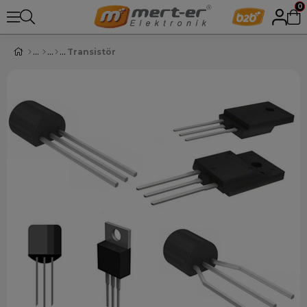
0
Transistör