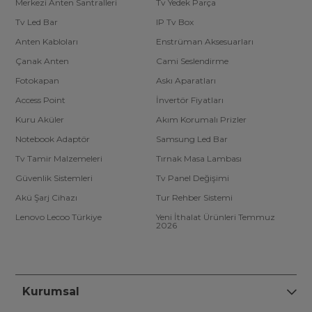
Merkezi Anten Santralleri
Tv Yedek Parça
Tv Led Bar
IP Tv Box
Anten Kabloları
Enstrüman Aksesuarları
Çanak Anten
Cami Seslendirme
Fotokapan
Askı Aparatları
Access Point
İnvertör Fiyatları
Kuru Aküler
Akım Korumalı Prizler
Notebook Adaptör
Samsung Led Bar
Tv Tamir Malzemeleri
Tırnak Masa Lambası
Güvenlik Sistemleri
Tv Panel Değişimi
Akü Şarj Cihazı
Tur Rehber Sistemi
Lenovo Lecoo Türkiye
Yeni İthalat Ürünleri Temmuz
2026
Kurumsal