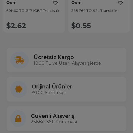
Oem
Oem
60N60 TO-247 IGBT Transistör
2SB 764 TO-92L Transistör
$2.62
$0.55
Ücretsiz Kargo
1000 TL ve Üzeri Alışverişlerde
Orijinal Ürünler
%100 Sertifikalı
Güvenli Alışveriş
256Bit SSL Koruması