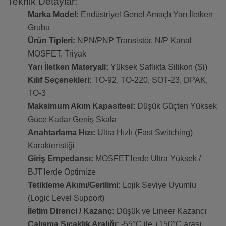
Teknik Detaylar:
Marka Model:
Endüstriyel Genel Amaçlı Yarı İletken
Grubu
Ürün Tipleri:
NPN/PNP Transistör, N/P Kanal
MOSFET, Triyak
Yarı İletken Materyali:
Yüksek Saflıkta Silikon (Si)
Kılıf Seçenekleri:
TO-92, TO-220, SOT-23, DPAK,
TO-3
Maksimum Akım Kapasitesi:
Düşük Güçten Yüksek
Güce Kadar Geniş Skala
Anahtarlama Hızı:
Ultra Hızlı (Fast Switching)
Karakteristiği
Giriş Empedansı:
MOSFET'lerde Ultra Yüksek /
BJT'lerde Optimize
Tetikleme Akımı/Gerilimi:
Lojik Seviye Uyumlu
(Logic Level Support)
İletim Direnci / Kazanç:
Düşük ve Lineer Kazancı
Çalışma Sıcaklık Aralığı:
-55°C ile +150°C arası