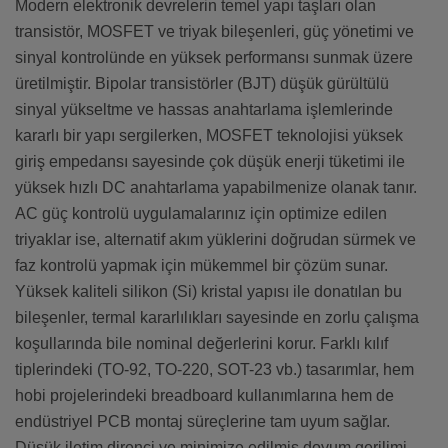
Modern elektronik devrelerin temel yapı taşları olan
transistör, MOSFET ve triyak bileşenleri, güç yönetimi ve
sinyal kontrolünde en yüksek performansı sunmak üzere
üretilmiştir. Bipolar transistörler (BJT) düşük gürültülü
sinyal yükseltme ve hassas anahtarlama işlemlerinde
kararlı bir yapı sergilerken, MOSFET teknolojisi yüksek
giriş empedansı sayesinde çok düşük enerji tüketimi ile
yüksek hızlı DC anahtarlama yapabilmenize olanak tanır.
AC güç kontrolü uygulamalarınız için optimize edilen
triyaklar ise, alternatif akım yüklerini doğrudan sürmek ve
faz kontrolü yapmak için mükemmel bir çözüm sunar.
Yüksek kaliteli silikon (Si) kristal yapısı ile donatılan bu
bileşenler, termal kararlılıkları sayesinde en zorlu çalışma
koşullarında bile nominal değerlerini korur. Farklı kılıf
tiplerindeki (TO-92, TO-220, SOT-23 vb.) tasarımlar, hem
hobi projelerindeki breadboard kullanımlarına hem de
endüstriyel PCB montaj süreçlerine tam uyum sağlar.
Düşük iletim direnci ve minimize edilmiş doyum gerilimi