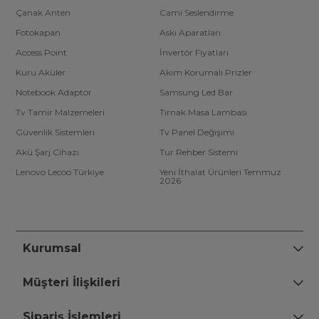
Çanak Anten
Cami Seslendirme
Fotokapan
Askı Aparatları
Access Point
İnvertör Fiyatları
Kuru Aküler
Akım Korumalı Prizler
Notebook Adaptör
Samsung Led Bar
Tv Tamir Malzemeleri
Tırnak Masa Lambası
Güvenlik Sistemleri
Tv Panel Değişimi
Akü Şarj Cihazı
Tur Rehber Sistemi
Lenovo Lecoo Türkiye
Yeni İthalat Ürünleri Temmuz
2026
Kurumsal
Müşteri İlişkileri
Sipariş İşlemleri