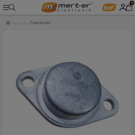
0
Transistör