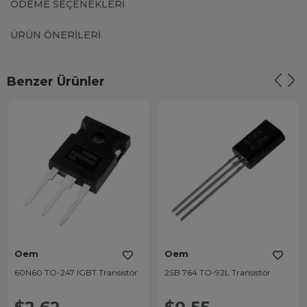
ÖDEME SEÇENEKLERI
ÜRÜN ÖNERILERI
Benzer Ürünler
Oem
Oem
60N60 TO-247 IGBT Transistör
2SB 764 TO-92L Transistör