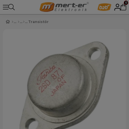
0
Transistör