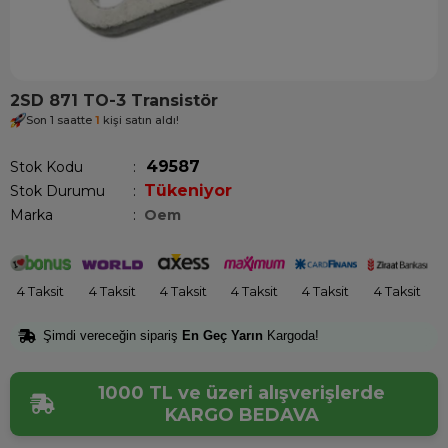
2SD 871 TO-3 Transistör
Son 1 saatte
1
kişi satın aldı!
49587
Stok Kodu
Tükeniyor
Stok Durumu
:
Marka
:
Oem
4 Taksit
4 Taksit
4 Taksit
4 Taksit
4 Taksit
4 Taksit
Şimdi vereceğin sipariş
En Geç Yarın
Kargoda!
1000 TL ve üzeri alışverişlerde
KARGO BEDAVA