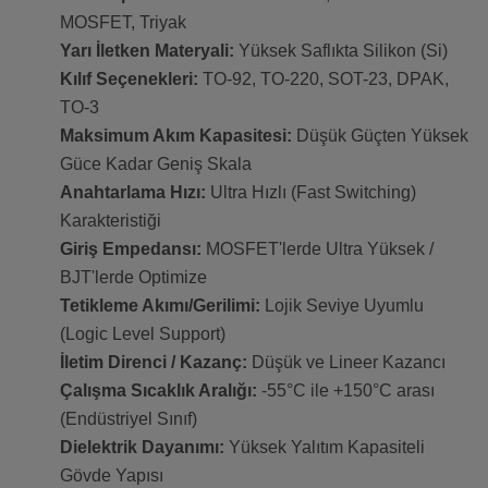
MOSFET, Triyak
Yarı İletken Materyali:
Yüksek Saflıkta Silikon (Si)
Kılıf Seçenekleri:
TO-92, TO-220, SOT-23, DPAK,
TO-3
Maksimum Akım Kapasitesi:
Düşük Güçten Yüksek
Güce Kadar Geniş Skala
Anahtarlama Hızı:
Ultra Hızlı (Fast Switching)
Karakteristiği
Giriş Empedansı:
MOSFET'lerde Ultra Yüksek /
BJT'lerde Optimize
Tetikleme Akımı/Gerilimi:
Lojik Seviye Uyumlu
(Logic Level Support)
İletim Direnci / Kazanç:
Düşük ve Lineer Kazancı
Çalışma Sıcaklık Aralığı:
-55°C ile +150°C arası
(Endüstriyel Sınıf)
Dielektrik Dayanımı:
Yüksek Yalıtım Kapasiteli
Gövde Yapısı