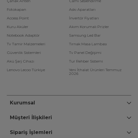
Çanak Anten
Cami Seslendirme
Fotokapan
Askı Aparatları
Access Point
İnvertör Fiyatları
Kuru Aküler
Akım Korumalı Prizler
Notebook Adaptör
Samsung Led Bar
Tv Tamir Malzemeleri
Tırnak Masa Lambası
Güvenlik Sistemleri
Tv Panel Değişimi
Akü Şarj Cihazı
Tur Rehber Sistemi
Lenovo Lecoo Türkiye
Yeni İthalat Ürünleri Temmuz
2026
Kurumsal
Müşteri İlişkileri
Sipariş İşlemleri