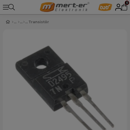
0
Transistör