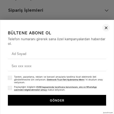
Sipariş İşlemleri
Bize Ulaşın
BÜLTENE ABONE OL
+90 (850) 473 08 08
Telefon numaranı girerek sana özel kampanyalardan haberdar
ol.
Tevfik Bey Mah. Dr. Ali Demir Cd. No:51 Kat:2 Kobi İş Merkezi
Küçükçekmece / İstanbul
Tanıtım, pazarlama, reklam ve benzeri amaçlarla tarafıma ticari elektronik ileti
gönderilmesine izin veriyorum.
'ni okudum onay
Elektronik Ticari İleti Aydınlatma Metni
veriyorum.
Paylaştığım bilgilerin
KVKK kapsamında tarafınızca korunmasını, sms ve WhatsApp
kabul ediyorum.
üzerinden bilgilendirmeleri almayı
© 2008 - 2026
merterelektronik.com
Whatsapp
- Tüm Hakları Saklıdır. Kredi kartı bilgileriniz 256bit SSL sertifikası ile
GÖNDER
korunmaktadır.