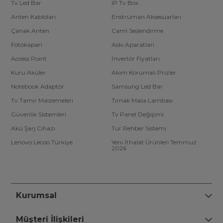
Tv Led Bar
IP Tv Box
Anten Kabloları
Enstrüman Aksesuarları
Çanak Anten
Cami Seslendirme
Fotokapan
Askı Aparatları
Access Point
İnvertör Fiyatları
Kuru Aküler
Akım Korumalı Prizler
Notebook Adaptör
Samsung Led Bar
Tv Tamir Malzemeleri
Tırnak Masa Lambası
Güvenlik Sistemleri
Tv Panel Değişimi
Akü Şarj Cihazı
Tur Rehber Sistemi
Lenovo Lecoo Türkiye
Yeni İthalat Ürünleri Temmuz
2026
Kurumsal
Müşteri İlişkileri