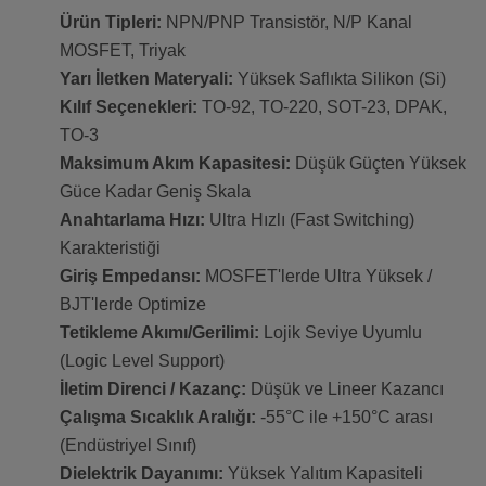
Ürün Tipleri:
NPN/PNP Transistör, N/P Kanal
MOSFET, Triyak
Yarı İletken Materyali:
Yüksek Saflıkta Silikon (Si)
Kılıf Seçenekleri:
TO-92, TO-220, SOT-23, DPAK,
TO-3
Maksimum Akım Kapasitesi:
Düşük Güçten Yüksek
Güce Kadar Geniş Skala
Anahtarlama Hızı:
Ultra Hızlı (Fast Switching)
Karakteristiği
Giriş Empedansı:
MOSFET'lerde Ultra Yüksek /
BJT'lerde Optimize
Tetikleme Akımı/Gerilimi:
Lojik Seviye Uyumlu
(Logic Level Support)
İletim Direnci / Kazanç:
Düşük ve Lineer Kazancı
Çalışma Sıcaklık Aralığı:
-55°C ile +150°C arası
(Endüstriyel Sınıf)
Dielektrik Dayanımı:
Yüksek Yalıtım Kapasiteli