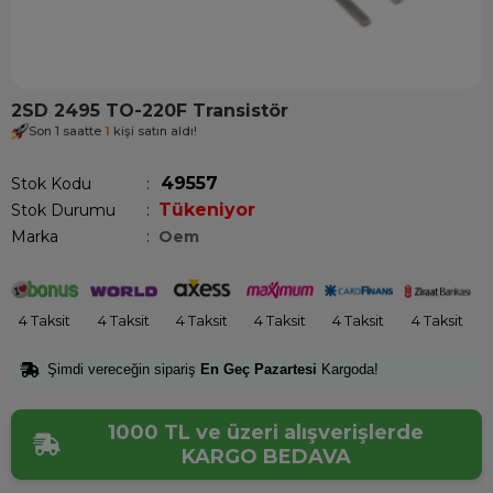
2SD 2495 TO-220F Transistör
Son 1 saatte
1
kişi satın aldı!
49557
Stok Kodu
Tükeniyor
Stok Durumu
:
Marka
:
Oem
4 Taksit
4 Taksit
4 Taksit
4 Taksit
4 Taksit
4 Taksit
Şimdi vereceğin sipariş
En Geç Pazartesi
Kargoda!
1000 TL ve üzeri alışverişlerde
KARGO BEDAVA