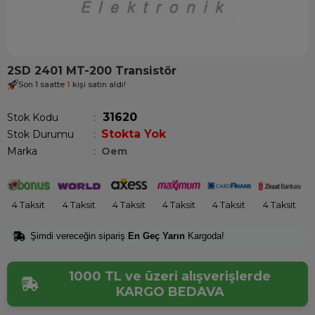
2SD 2401 MT-200 Transistör
Son 1 saatte
1
kişi satın aldı!
31620
Stok Kodu
Stokta Yok
Stok Durumu
:
Marka
:
Oem
4 Taksit
4 Taksit
4 Taksit
4 Taksit
4 Taksit
4 Taksit
Şimdi vereceğin sipariş
En Geç Yarın
Kargoda!
1000 TL ve üzeri alışverişlerde
KARGO BEDAVA