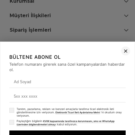
Kurumsal
Müşteri İlişkileri
Sipariş İşlemleri
Bize Ulaşın
BÜLTENE ABONE OL
+90 (850) 473 08 08
Telefon numaranı girerek sana özel kampanyalardan haberdar
ol.
Tevfik Bey Mah. Dr. Ali Demir Cd. No:51 Kat:2 Kobi İş Merkezi
Küçükçekmece / İstanbul
Tanıtım, pazarlama, reklam ve benzeri amaçlarla tarafıma ticari elektronik ileti
gönderilmesine izin veriyorum.
'ni okudum onay
Elektronik Ticari İleti Aydınlatma Metni
veriyorum.
Paylaştığım bilgilerin
KVKK kapsamında tarafınızca korunmasını, sms ve WhatsApp
kabul ediyorum.
üzerinden bilgilendirmeleri almayı
© 2008 - 2026
merterelektronik.com
Whatsapp