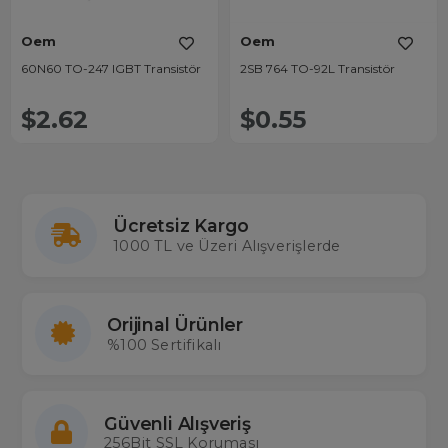
Oem
Oem
60N60 TO-247 IGBT Transistör
2SB 764 TO-92L Transistör
$2.62
$0.55
Ücretsiz Kargo
1000 TL ve Üzeri Alışverişlerde
Orijinal Ürünler
%100 Sertifikalı
Güvenli Alışveriş
256Bit SSL Koruması