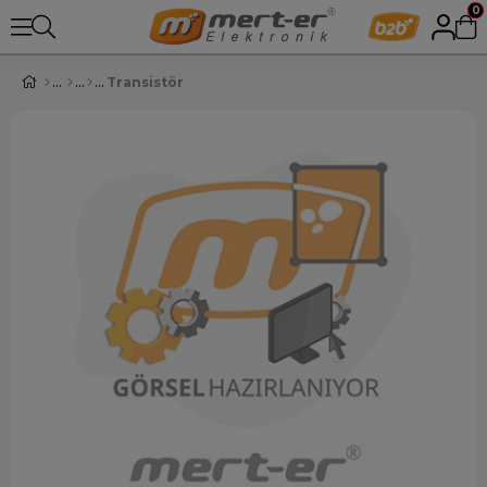
0
Transistör