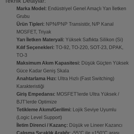
Teknik Detaylar:
Marka Model:
Endüstriyel Genel Amaçlı Yarı İletken
Grubu
Ürün Tipleri:
NPN/PNP Transistör, N/P Kanal
MOSFET, Triyak
Yarı İletken Materyali:
Yüksek Saflıkta Silikon (Si)
Kılıf Seçenekleri:
TO-92, TO-220, SOT-23, DPAK,
TO-3
Maksimum Akım Kapasitesi:
Düşük Güçten Yüksek
Güce Kadar Geniş Skala
Anahtarlama Hızı:
Ultra Hızlı (Fast Switching)
Karakteristiği
Giriş Empedansı:
MOSFET'lerde Ultra Yüksek /
BJT'lerde Optimize
Tetikleme Akımı/Gerilimi:
Lojik Seviye Uyumlu
(Logic Level Support)
İletim Direnci / Kazanç:
Düşük ve Lineer Kazancı
Çalışma Sıcaklık Aralığı:
-55°C ile +150°C arası