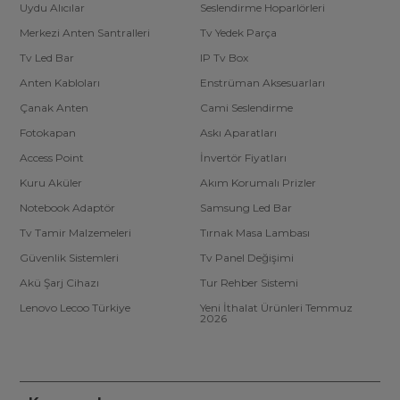
Uydu Alıcılar
Seslendirme Hoparlörleri
Merkezi Anten Santralleri
Tv Yedek Parça
Tv Led Bar
IP Tv Box
Anten Kabloları
Enstrüman Aksesuarları
Çanak Anten
Cami Seslendirme
Fotokapan
Askı Aparatları
Access Point
İnvertör Fiyatları
Kuru Aküler
Akım Korumalı Prizler
Notebook Adaptör
Samsung Led Bar
Tv Tamir Malzemeleri
Tırnak Masa Lambası
Güvenlik Sistemleri
Tv Panel Değişimi
Akü Şarj Cihazı
Tur Rehber Sistemi
Lenovo Lecoo Türkiye
Yeni İthalat Ürünleri Temmuz
2026