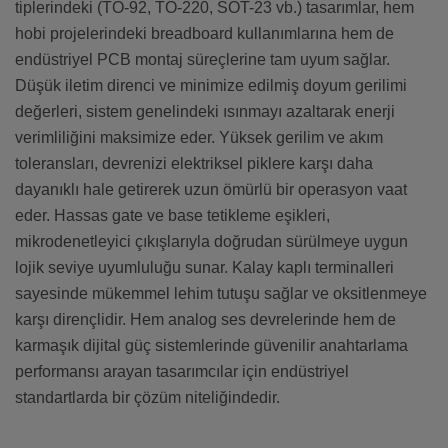
tiplerindeki (TO-92, TO-220, SOT-23 vb.) tasarımlar, hem
hobi projelerindeki breadboard kullanımlarına hem de
endüstriyel PCB montaj süreçlerine tam uyum sağlar.
Düşük iletim direnci ve minimize edilmiş doyum gerilimi
değerleri, sistem genelindeki ısınmayı azaltarak enerji
verimliliğini maksimize eder. Yüksek gerilim ve akım
toleransları, devrenizi elektriksel piklere karşı daha
dayanıklı hale getirerek uzun ömürlü bir operasyon vaat
eder. Hassas gate ve base tetikleme eşikleri,
mikrodenetleyici çıkışlarıyla doğrudan sürülmeye uygun
lojik seviye uyumluluğu sunar. Kalay kaplı terminalleri
sayesinde mükemmel lehim tutuşu sağlar ve oksitlenmeye
karşı dirençlidir. Hem analog ses devrelerinde hem de
karmaşık dijital güç sistemlerinde güvenilir anahtarlama
performansı arayan tasarımcılar için endüstriyel
standartlarda bir çözüm niteliğindedir.