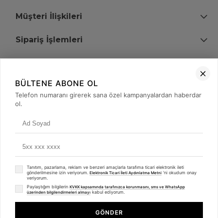
Müşteri İlişkileri
Sipariş İşlemleri
Bize Ulaşın
BÜLTENE ABONE OL
+90 (850) 473 08 08
Telefon numaranı girerek sana özel kampanyalardan haberdar
ol.
Tevfik Bey Mah. Dr. Ali Demir Cd. No:51 Kat:2 Kobi İş Merkezi
Küçükçekmece / İstanbul
Tanıtım, pazarlama, reklam ve benzeri amaçlarla tarafıma ticari elektronik ileti
gönderilmesine izin veriyorum.
'ni okudum onay
Elektronik Ticari İleti Aydınlatma Metni
veriyorum.
Paylaştığım bilgilerin
KVKK kapsamında tarafınızca korunmasını, sms ve WhatsApp
kabul ediyorum.
üzerinden bilgilendirmeleri almayı
© 2008 - 2026
merterelektronik.com
Whatsapp
- Tüm Hakları Saklıdır. Kredi kartı bilgileriniz 256bit SSL sertifikası ile
GÖNDER