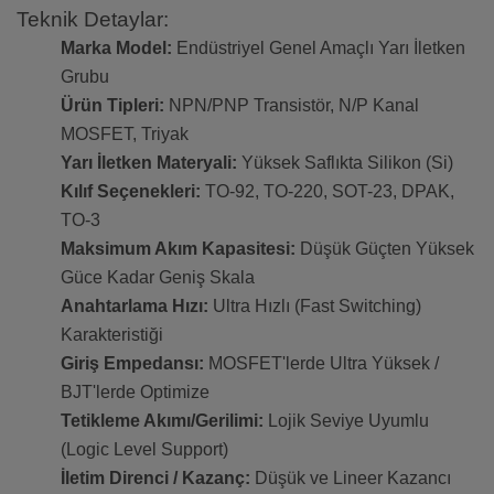
Teknik Detaylar:
Marka Model:
Endüstriyel Genel Amaçlı Yarı İletken
Grubu
Ürün Tipleri:
NPN/PNP Transistör, N/P Kanal
MOSFET, Triyak
Yarı İletken Materyali:
Yüksek Saflıkta Silikon (Si)
Kılıf Seçenekleri:
TO-92, TO-220, SOT-23, DPAK,
TO-3
Maksimum Akım Kapasitesi:
Düşük Güçten Yüksek
Güce Kadar Geniş Skala
Anahtarlama Hızı:
Ultra Hızlı (Fast Switching)
Karakteristiği
Giriş Empedansı:
MOSFET'lerde Ultra Yüksek /
BJT'lerde Optimize
Tetikleme Akımı/Gerilimi:
Lojik Seviye Uyumlu
(Logic Level Support)
İletim Direnci / Kazanç:
Düşük ve Lineer Kazancı