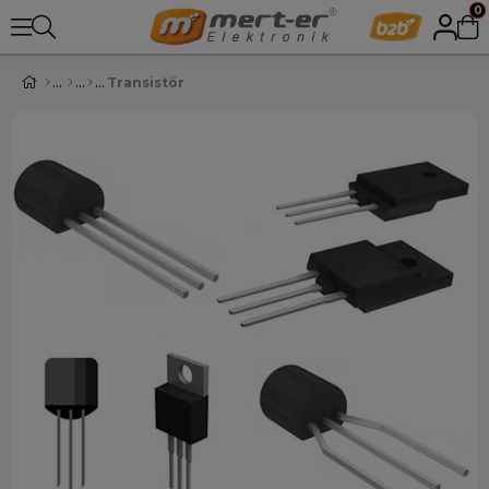
0
Transistör