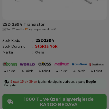
2SD 2394 Transistör
Son 12 saatte
12
kişi sepetine ekledi!
2SD2394
Stok Kodu
Stokta Yok
Stok Durumu
:
Marka
:
Oem
4 Taksit
4 Taksit
4 Taksit
4 Taksit
4 Taksit
4 Taksit
5 saat 15 dk 39 sn
içerisinde sipariş verirsen, sipariş
Bugün
Kargoda!
1000 TL ve üzeri alışverişlerde
KARGO BEDAVA