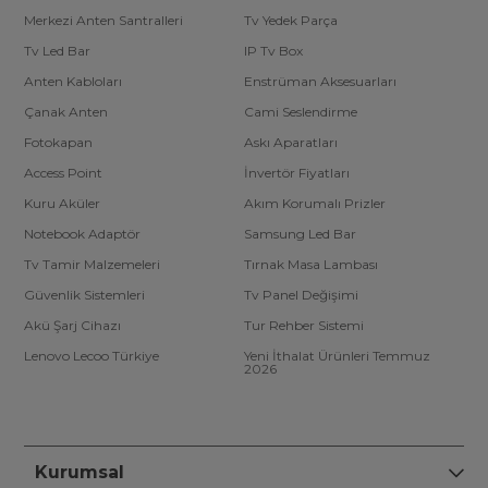
Merkezi Anten Santralleri
Tv Yedek Parça
Tv Led Bar
IP Tv Box
Anten Kabloları
Enstrüman Aksesuarları
Çanak Anten
Cami Seslendirme
Fotokapan
Askı Aparatları
Access Point
İnvertör Fiyatları
Kuru Aküler
Akım Korumalı Prizler
Notebook Adaptör
Samsung Led Bar
Tv Tamir Malzemeleri
Tırnak Masa Lambası
Güvenlik Sistemleri
Tv Panel Değişimi
Akü Şarj Cihazı
Tur Rehber Sistemi
Lenovo Lecoo Türkiye
Yeni İthalat Ürünleri Temmuz
2026
Kurumsal