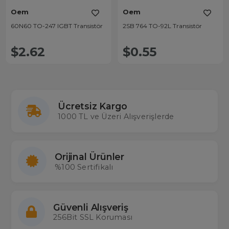
Oem
Oem
60N60 TO-247 IGBT Transistör
2SB 764 TO-92L Transistör
$2.62
$0.55
Ücretsiz Kargo
1000 TL ve Üzeri Alışverişlerde
Orijinal Ürünler
%100 Sertifikalı
Güvenli Alışveriş
256Bit SSL Koruması