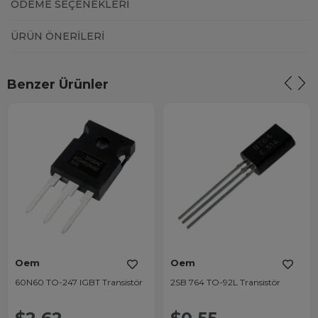
ÖDEME SEÇENEKLERI
ÜRÜN ÖNERILERI
Benzer Ürünler
Oem
Oem
60N60 TO-247 IGBT Transistör
2SB 764 TO-92L Transistör