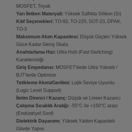
MOSFET, Triyak
Yarı İletken Materyali:
Yüksek Saflıkta Silikon (Si)
Kılıf Seçenekleri:
TO-92, TO-220, SOT-23, DPAK,
TO-3
Maksimum Akım Kapasitesi:
Düşük Güçten Yüksek
Güce Kadar Geniş Skala
Anahtarlama Hızı:
Ultra Hızlı (Fast Switching)
Karakteristiği
Giriş Empedansı:
MOSFET'lerde Ultra Yüksek /
BJT'lerde Optimize
Tetikleme Akımı/Gerilimi:
Lojik Seviye Uyumlu
(Logic Level Support)
İletim Direnci / Kazanç:
Düşük ve Lineer Kazancı
Çalışma Sıcaklık Aralığı:
-55°C ile +150°C arası
(Endüstriyel Sınıf)
Dielektrik Dayanımı:
Yüksek Yalıtım Kapasiteli
Gövde Yapısı