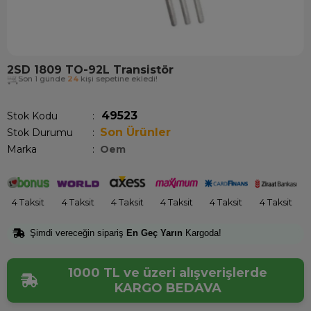
2SD 1809 TO-92L Transistör
Son 1 günde
24
kişi sepetine ekledi!
49523
Stok Kodu
Son Ürünler
Stok Durumu
:
Marka
:
Oem
4 Taksit
4 Taksit
4 Taksit
4 Taksit
4 Taksit
4 Taksit
Şimdi vereceğin sipariş
En Geç Yarın
Kargoda!
1000 TL ve üzeri alışverişlerde
KARGO BEDAVA