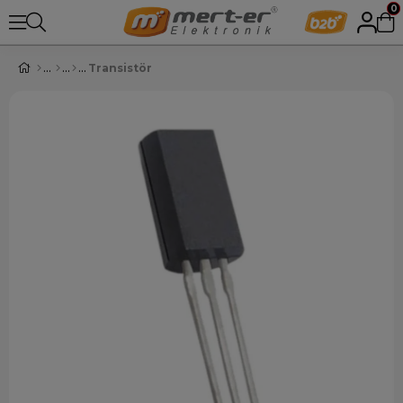
0
Transistör