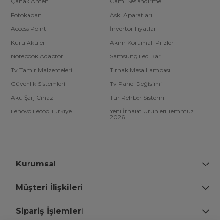
Çanak Anten
Cami Seslendirme
Fotokapan
Askı Aparatları
Access Point
İnvertör Fiyatları
Kuru Aküler
Akım Korumalı Prizler
Notebook Adaptör
Samsung Led Bar
Tv Tamir Malzemeleri
Tırnak Masa Lambası
Güvenlik Sistemleri
Tv Panel Değişimi
Akü Şarj Cihazı
Tur Rehber Sistemi
Lenovo Lecoo Türkiye
Yeni İthalat Ürünleri Temmuz
2026
Kurumsal
Müşteri İlişkileri
Sipariş İşlemleri