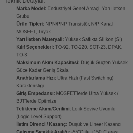
Teknik Detaylar:
Marka Model:
Endüstriyel Genel Amaçlı Yarı İletken
Grubu
Ürün Tipleri:
NPN/PNP Transistör, N/P Kanal
MOSFET, Triyak
Yarı İletken Materyali:
Yüksek Saflıkta Silikon (Si)
Kılıf Seçenekleri:
TO-92, TO-220, SOT-23, DPAK,
TO-3
Maksimum Akım Kapasitesi:
Düşük Güçten Yüksek
Güce Kadar Geniş Skala
Anahtarlama Hızı:
Ultra Hızlı (Fast Switching)
Karakteristiği
Giriş Empedansı:
MOSFET'lerde Ultra Yüksek /
BJT'lerde Optimize
Tetikleme Akımı/Gerilimi:
Lojik Seviye Uyumlu
(Logic Level Support)
İletim Direnci / Kazanç:
Düşük ve Lineer Kazancı
Çalışma Sıcaklık Aralığı:
-55°C ile +150°C arası