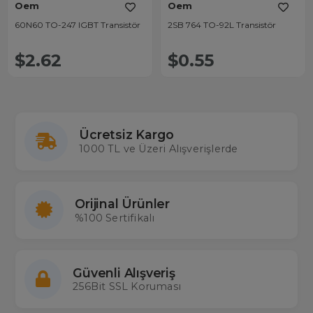
Oem
Oem
60N60 TO-247 IGBT Transistör
2SB 764 TO-92L Transistör
$2.62
$0.55
Ücretsiz Kargo
1000 TL ve Üzeri Alışverişlerde
Orijinal Ürünler
%100 Sertifikalı
Güvenli Alışveriş
256Bit SSL Koruması