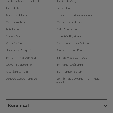
Merkezi Anten Santralleri
Tv Yedek Parça
Tv Led Bar
IP Tv Box
Anten Kabloları
Enstrüman Aksesuarları
Çanak Anten
Cami Seslendirme
Fotokapan
Askı Aparatları
Access Point
İnvertör Fiyatları
Kuru Aküler
Akım Korumalı Prizler
Notebook Adaptör
Samsung Led Bar
Tv Tamir Malzemeleri
Tırnak Masa Lambası
Güvenlik Sistemleri
Tv Panel Değişimi
Akü Şarj Cihazı
Tur Rehber Sistemi
Lenovo Lecoo Türkiye
Yeni İthalat Ürünleri Temmuz
2026
Kurumsal