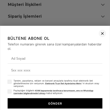
Müşteri İlişkileri
Sipariş İşlemleri
Bize Ulaşın
BÜLTENE ABONE OL
+90 (850) 473 08 08
Telefon numaranı girerek sana özel kampanyalardan haberdar
ol.
Tevfik Bey Mah. Dr. Ali Demir Cd. No:51 Kat:2 Kobi İş Merkezi
Küçükçekmece / İstanbul
Tanıtım, pazarlama, reklam ve benzeri amaçlarla tarafıma ticari elektronik ileti
gönderilmesine izin veriyorum.
'ni okudum onay
Elektronik Ticari İleti Aydınlatma Metni
veriyorum.
Paylaştığım bilgilerin
KVKK kapsamında tarafınızca korunmasını, sms ve WhatsApp
kabul ediyorum.
üzerinden bilgilendirmeleri almayı
© 2008 - 2026
merterelektronik.com
Whatsapp
- Tüm Hakları Saklıdır. Kredi kartı bilgileriniz 256bit SSL sertifikası ile
GÖNDER
korunmaktadır.