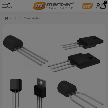
0
Transistör