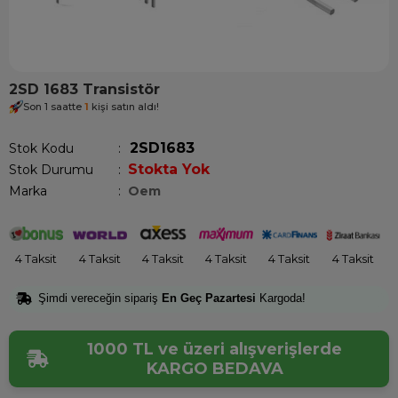
2SD 1683 Transistör
Son 1 saatte
1
kişi satın aldı!
2SD1683
Stok Kodu
Stokta Yok
Stok Durumu
:
Marka
:
Oem
4 Taksit
4 Taksit
4 Taksit
4 Taksit
4 Taksit
4 Taksit
Şimdi vereceğin sipariş
En Geç Pazartesi
Kargoda!
1000 TL ve üzeri alışverişlerde
KARGO BEDAVA