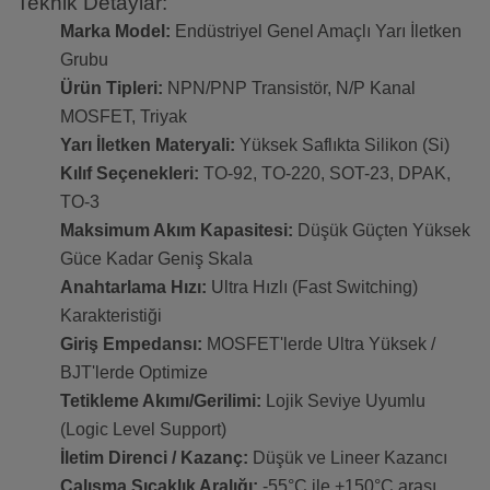
Teknik Detaylar:
Marka Model:
Endüstriyel Genel Amaçlı Yarı İletken
Grubu
Ürün Tipleri:
NPN/PNP Transistör, N/P Kanal
MOSFET, Triyak
Yarı İletken Materyali:
Yüksek Saflıkta Silikon (Si)
Kılıf Seçenekleri:
TO-92, TO-220, SOT-23, DPAK,
TO-3
Maksimum Akım Kapasitesi:
Düşük Güçten Yüksek
Güce Kadar Geniş Skala
Anahtarlama Hızı:
Ultra Hızlı (Fast Switching)
Karakteristiği
Giriş Empedansı:
MOSFET'lerde Ultra Yüksek /
BJT'lerde Optimize
Tetikleme Akımı/Gerilimi:
Lojik Seviye Uyumlu
(Logic Level Support)
İletim Direnci / Kazanç:
Düşük ve Lineer Kazancı
Çalışma Sıcaklık Aralığı:
-55°C ile +150°C arası