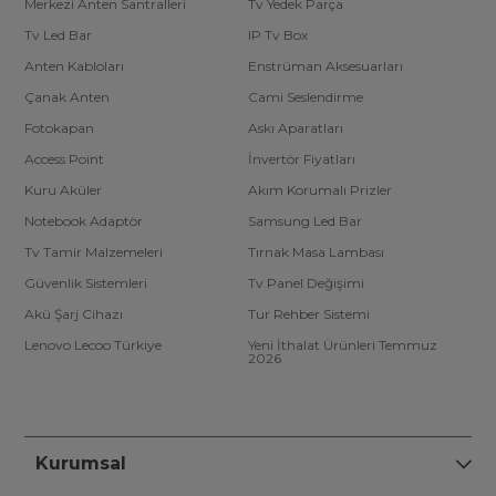
Merkezi Anten Santralleri
Tv Yedek Parça
Tv Led Bar
IP Tv Box
Anten Kabloları
Enstrüman Aksesuarları
Çanak Anten
Cami Seslendirme
Fotokapan
Askı Aparatları
Access Point
İnvertör Fiyatları
Kuru Aküler
Akım Korumalı Prizler
Notebook Adaptör
Samsung Led Bar
Tv Tamir Malzemeleri
Tırnak Masa Lambası
Güvenlik Sistemleri
Tv Panel Değişimi
Akü Şarj Cihazı
Tur Rehber Sistemi
Lenovo Lecoo Türkiye
Yeni İthalat Ürünleri Temmuz
2026
Kurumsal