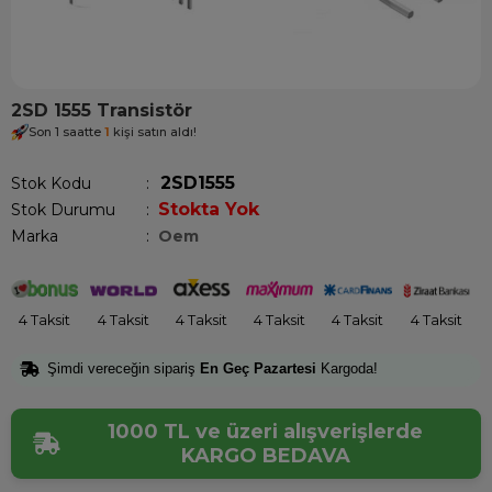
2SD 1555 Transistör
Son 1 saatte
1
kişi satın aldı!
2SD1555
Stok Kodu
Stokta Yok
Stok Durumu
:
Marka
:
Oem
4 Taksit
4 Taksit
4 Taksit
4 Taksit
4 Taksit
4 Taksit
Şimdi vereceğin sipariş
En Geç Pazartesi
Kargoda!
1000 TL ve üzeri alışverişlerde
KARGO BEDAVA