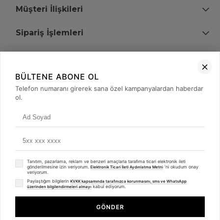
Müşteri İlişkileri
Sipariş İşlemleri
Bize Ulaşın
BÜLTENE ABONE OL
+90 (850) 473 08 08
Telefon numaranı girerek sana özel kampanyalardan haberdar
ol.
Tevfik Bey Mah. Dr. Ali Demir Cd. No:51 Kat:2 Kobi İş Merkezi
Küçükçekmece / İstanbul
Tanıtım, pazarlama, reklam ve benzeri amaçlarla tarafıma ticari elektronik ileti
gönderilmesine izin veriyorum.
'ni okudum onay
Elektronik Ticari İleti Aydınlatma Metni
veriyorum.
Paylaştığım bilgilerin
KVKK kapsamında tarafınızca korunmasını, sms ve WhatsApp
kabul ediyorum.
üzerinden bilgilendirmeleri almayı
© 2008 - 2026
merterelektronik.com
Whatsapp
- Tüm Hakları Saklıdır. Kredi kartı bilgileriniz 256bit SSL sertifikası ile
GÖNDER
korunmaktadır.