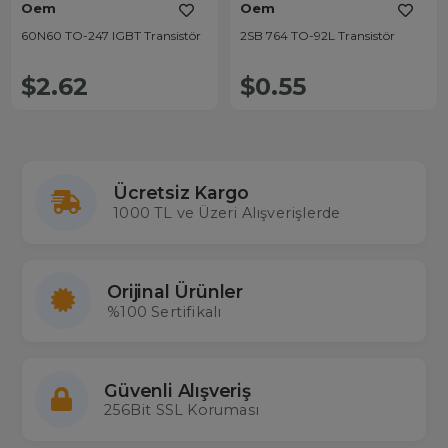
Oem
Oem
60N60 TO-247 IGBT Transistör
2SB 764 TO-92L Transistör
$2.62
$0.55
Ücretsiz Kargo
1000 TL ve Üzeri Alışverişlerde
Orijinal Ürünler
%100 Sertifikalı
Güvenli Alışveriş
256Bit SSL Koruması