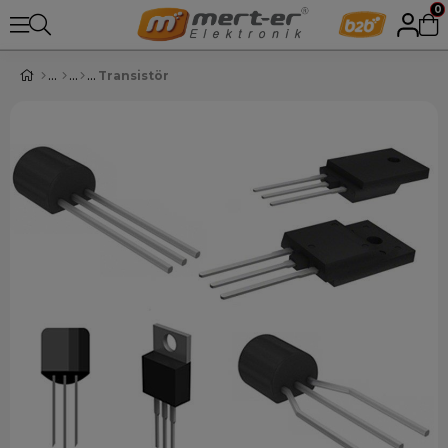
0
Transistör