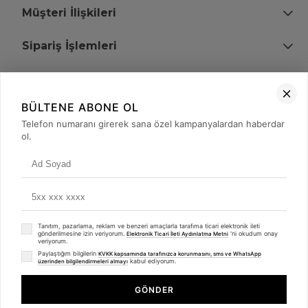
Müşteri İlişkileri
Sipariş İşlemleri
Bize Ulaşın
BÜLTENE ABONE OL
+90 (850) 473 08 08
Telefon numaranı girerek sana özel kampanyalardan haberdar
ol.
Tevfik Bey Mah. Dr. Ali Demir Cd. No:51 Kat:2 Kobi İş Merkezi
Küçükçekmece / İstanbul
Tanıtım, pazarlama, reklam ve benzeri amaçlarla tarafıma ticari elektronik ileti
gönderilmesine izin veriyorum.
'ni okudum onay
Elektronik Ticari İleti Aydınlatma Metni
veriyorum.
Paylaştığım bilgilerin
KVKK kapsamında tarafınızca korunmasını, sms ve WhatsApp
kabul ediyorum.
üzerinden bilgilendirmeleri almayı
© 2008 - 2026
merterelektronik.com
Whatsapp
- Tüm Hakları Saklıdır. Kredi kartı bilgileriniz 256bit SSL sertifikası ile
GÖNDER
korunmaktadır.