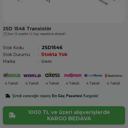
2SD 1546 Transistör
Son 12 saatte
12
kişi sepetine ekledi!
2SD1546
Stok Kodu
Stokta Yok
Stok Durumu
:
Marka
:
Oem
4 Taksit
4 Taksit
4 Taksit
4 Taksit
4 Taksit
4 Taksit
Şimdi vereceğin sipariş
En Geç Pazartesi
Kargoda!
1000 TL ve üzeri alışverişlerde
KARGO BEDAVA