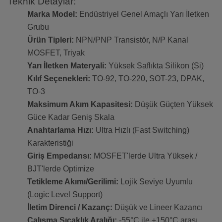
Teknik Detaylar:
Marka Model:
Endüstriyel Genel Amaçlı Yarı İletken
Grubu
Ürün Tipleri:
NPN/PNP Transistör, N/P Kanal
MOSFET, Triyak
Yarı İletken Materyali:
Yüksek Saflıkta Silikon (Si)
Kılıf Seçenekleri:
TO-92, TO-220, SOT-23, DPAK,
TO-3
Maksimum Akım Kapasitesi:
Düşük Güçten Yüksek
Güce Kadar Geniş Skala
Anahtarlama Hızı:
Ultra Hızlı (Fast Switching)
Karakteristiği
Giriş Empedansı:
MOSFET'lerde Ultra Yüksek /
BJT'lerde Optimize
Tetikleme Akımı/Gerilimi:
Lojik Seviye Uyumlu
(Logic Level Support)
İletim Direnci / Kazanç:
Düşük ve Lineer Kazancı
Çalışma Sıcaklık Aralığı:
-55°C ile +150°C arası