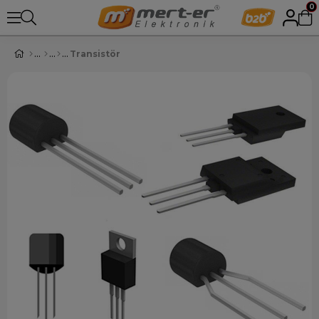
0
Transistör