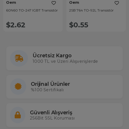
Oem
Oem
60N60 TO-247 IGBT Transistör
2SB 764 TO-92L Transistör
$2.62
$0.55
Ücretsiz Kargo
1000 TL ve Üzeri Alışverişlerde
Orijinal Ürünler
%100 Sertifikalı
Güvenli Alışveriş
256Bit SSL Koruması