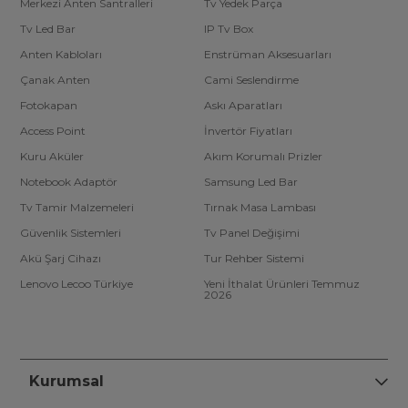
Merkezi Anten Santralleri
Tv Yedek Parça
Tv Led Bar
IP Tv Box
Anten Kabloları
Enstrüman Aksesuarları
Çanak Anten
Cami Seslendirme
Fotokapan
Askı Aparatları
Access Point
İnvertör Fiyatları
Kuru Aküler
Akım Korumalı Prizler
Notebook Adaptör
Samsung Led Bar
Tv Tamir Malzemeleri
Tırnak Masa Lambası
Güvenlik Sistemleri
Tv Panel Değişimi
Akü Şarj Cihazı
Tur Rehber Sistemi
Lenovo Lecoo Türkiye
Yeni İthalat Ürünleri Temmuz
2026
Kurumsal