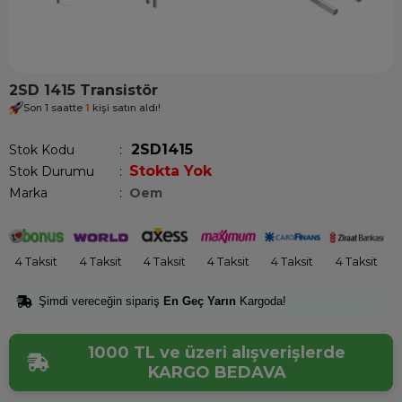
2SD 1415 Transistör
Son 1 saatte
1
kişi satın aldı!
2SD1415
Stok Kodu
Stokta Yok
Stok Durumu
:
Marka
:
Oem
4 Taksit
4 Taksit
4 Taksit
4 Taksit
4 Taksit
4 Taksit
Şimdi vereceğin sipariş
En Geç Yarın
Kargoda!
1000 TL ve üzeri alışverişlerde
KARGO BEDAVA