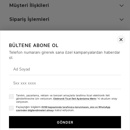
Müşteri İlişkileri
Sipariş İşlemleri
Bize Ulaşın
BÜLTENE ABONE OL
+90 (850) 473 08 08
Telefon numaranı girerek sana özel kampanyalardan haberdar
ol.
Tevfik Bey Mah. Dr. Ali Demir Cd. No:51 Kat:2 Kobi İş Merkezi
Küçükçekmece / İstanbul
Tanıtım, pazarlama, reklam ve benzeri amaçlarla tarafıma ticari elektronik ileti
gönderilmesine izin veriyorum.
'ni okudum onay
Elektronik Ticari İleti Aydınlatma Metni
veriyorum.
Paylaştığım bilgilerin
KVKK kapsamında tarafınızca korunmasını, sms ve WhatsApp
kabul ediyorum.
üzerinden bilgilendirmeleri almayı
© 2008 - 2026
merterelektronik.com
Whatsapp
- Tüm Hakları Saklıdır. Kredi kartı bilgileriniz 256bit SSL sertifikası ile
GÖNDER
korunmaktadır.