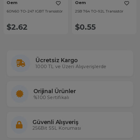
Oem
Oem
60N60 TO-247 IGBT Transistör
2SB 764 TO-92L Transistör
$2.62
$0.55
Ücretsiz Kargo
1000 TL ve Üzeri Alışverişlerde
Orijinal Ürünler
%100 Sertifikalı
Güvenli Alışveriş
256Bit SSL Koruması