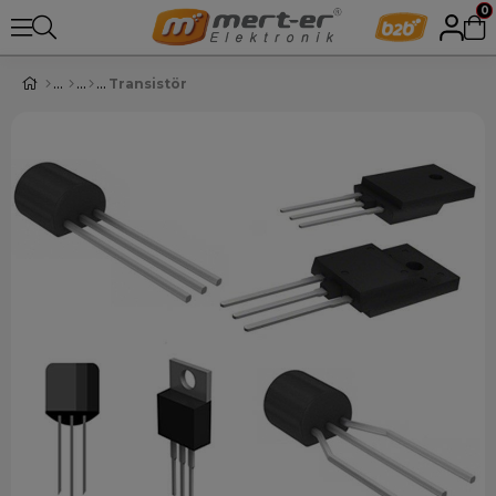
0
Transistör