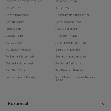
Merkezi Anten Santralleri
Tv Yedek Parça
Tv Led Bar
IP Tv Box
Anten Kabloları
Enstrüman Aksesuarları
Çanak Anten
Cami Seslendirme
Fotokapan
Askı Aparatları
Access Point
İnvertör Fiyatları
Kuru Aküler
Akım Korumalı Prizler
Notebook Adaptör
Samsung Led Bar
Tv Tamir Malzemeleri
Tırnak Masa Lambası
Güvenlik Sistemleri
Tv Panel Değişimi
Akü Şarj Cihazı
Tur Rehber Sistemi
Lenovo Lecoo Türkiye
Yeni İthalat Ürünleri Temmuz
2026
Kurumsal