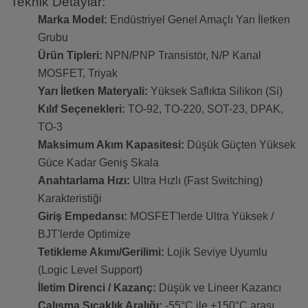
Teknik Detaylar:
Marka Model:
Endüstriyel Genel Amaçlı Yarı İletken
Grubu
Ürün Tipleri:
NPN/PNP Transistör, N/P Kanal
MOSFET, Triyak
Yarı İletken Materyali:
Yüksek Saflıkta Silikon (Si)
Kılıf Seçenekleri:
TO-92, TO-220, SOT-23, DPAK,
TO-3
Maksimum Akım Kapasitesi:
Düşük Güçten Yüksek
Güce Kadar Geniş Skala
Anahtarlama Hızı:
Ultra Hızlı (Fast Switching)
Karakteristiği
Giriş Empedansı:
MOSFET'lerde Ultra Yüksek /
BJT'lerde Optimize
Tetikleme Akımı/Gerilimi:
Lojik Seviye Uyumlu
(Logic Level Support)
İletim Direnci / Kazanç:
Düşük ve Lineer Kazancı
Çalışma Sıcaklık Aralığı:
-55°C ile +150°C arası