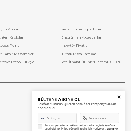
ydu Alıcılar
Seslendirme Hoparlörleri
nten Kabloları
Enstrüman Aksesuarları
ccess Point
İnvertör Fiyatları
v Tamir Malzemeleri
Tırnak Masa Lambası
enovo Lecoo Türkiye
Yeni İthalat Ürünleri Temmuz 2026
Bize Ulaşın
BÜLTENE ABONE OL
+90 (850) 473 08 08
Telefon numaranı girerek sana özel kampanyalardan
haberdar ol.
Tevfik Bey Mah. Dr. Ali Demir Cd. No:51 Kat:2 Kobi İş
Merkezi
Küçükçekmece / İstanbul
Tanıtım, pazarlama, reklam ve benzeri amaçlarla tarafıma
ticari elektronik ileti gönderilmesine izin veriyorum.
Elektronik