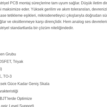
riyel PCB montaj süreçlerine tam uyum sağlar. Düşük iletim dir
ni maksimize eder. Yüksek gerilim ve akım toleransları, devrenizi 
se tetikleme eşikleri, mikrodenetleyici çıkışlarıyla doğrudan 
lar ve oksitlenmeye karşı dirençlidir. Hem analog ses devreleri
riyel standartlarda bir çözüm niteliğindedir.
tken Grubu
OSFET, Triyak
i)
, TO-3
sek Güce Kadar Geniş Skala
rakteristiği
BJT'lerde Optimize
Logic Level Support)