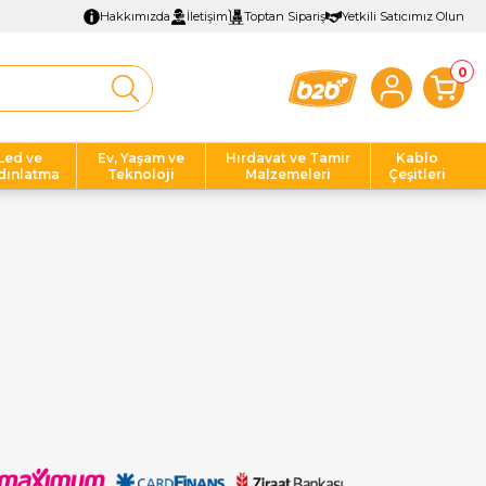
Hakkımızda
İletişim
Toptan Sipariş
Yetkili Satıcımız Olun
0
Led ve
Ev, Yaşam ve
Hırdavat ve Tamir
Kablo
dınlatma
Teknoloji
Malzemeleri
Çeşitleri