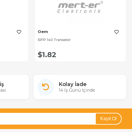
Oem
IRFP 140 Transistör
$1.82
iş
Kolay İade
ası
14 İş Günü İçinde
Kayıt Ol