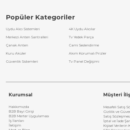
Popüler Kategoriler
Uydu Alıcı Sistemleri
4K Uydu Alıcılar
Merkezi Anten Santralleri
Tv Yedek Parça
Çanak Anten
Cami Seslendirme
Kuru Aküler
Akım Korumalı Prizler
Güvenlik Sistemleri
Tv Panel Değişimi
Kurumsal
Müşteri İliş
Hakkımızda
Mesafeli Satış S
B2B Bayi Girişi
Gizlilik ve Güve
B2B Merter Uygulaması
Satış Sözleşmes
İş İlanları
İptal ve İade Şar
İletişim
Kişisel Verileri
Mert-er Blog