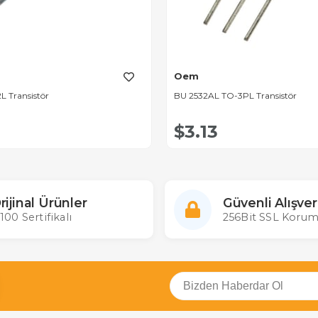
Oem
L Transistör
BU 2532AL TO-3PL Transistör
$3.13
rijinal Ürünler
Güvenli Alışver
100 Sertifikalı
256Bit SSL Korum