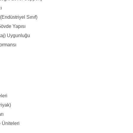
ı
(Endüstriyel Sınıf)
Gövde Yapısı
taj) Uygunluğu
formansı
leri
riyak)
rı
 Üniteleri