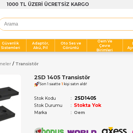
1000 TL ÜZERİ ÜCRETSİZ KARGO
Oem Ve
Güvenlik
Adaptör,
Oto Ses ve
Çevre
Sistemleri
Akü, Pil
Görüntü
Ay
Birimleri
meler
Transistör
2SD 1405 Transistör
Son 1 saatte
1
kişi satın aldı!
2SD1405
Stok Kodu
Stokta Yok
Stok Durumu
:
Marka
:
Oem