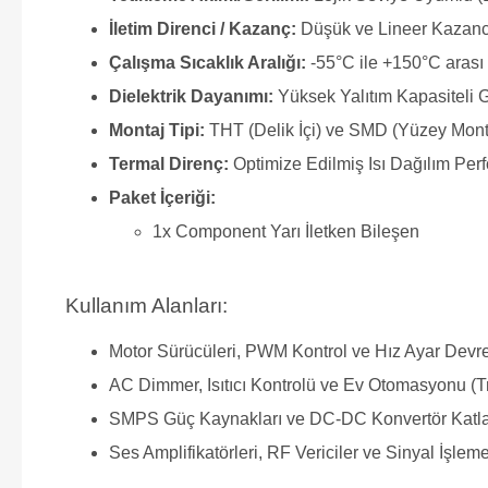
İletim Direnci / Kazanç:
Düşük ve Lineer Kazanc
Çalışma Sıcaklık Aralığı:
-55°C ile +150°C arası 
Dielektrik Dayanımı:
Yüksek Yalıtım Kapasiteli 
Montaj Tipi:
THT (Delik İçi) ve SMD (Yüzey Mon
Termal Direnç:
Optimize Edilmiş Isı Dağılım Per
Paket İçeriği:
1x Component Yarı İletken Bileşen
Kullanım Alanları:
Motor Sürücüleri, PWM Kontrol ve Hız Ayar Devre
AC Dimmer, Isıtıcı Kontrolü ve Ev Otomasyonu (T
SMPS Güç Kaynakları ve DC-DC Konvertör Katla
Ses Amplifikatörleri, RF Vericiler ve Sinyal İşleme