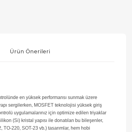
Ürün Önerileri
 kontrolünde en yüksek performansı sunmak üzere
r yapı sergilerken, MOSFET teknolojisi yüksek giriş
rolü uygulamalarınız için optimize edilen triyaklar
kon (Si) kristal yapısı ile donatılan bu bileşenler,
O-92, TO-220, SOT-23 vb.) tasarımlar, hem hobi