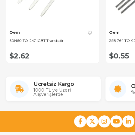
Oem
Oem
60N60 TO-247 IGBT Transistör
2SB 764 TO-92
$2.62
$0.55
Ücretsiz Kargo
O
1000 TL ve Üzeri
%
Alışverişlerde