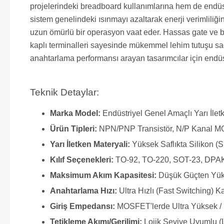
projelerindeki breadboard kullanımlarına hem de endüst
sistem genelindeki ısınmayı azaltarak enerji verimliliği
uzun ömürlü bir operasyon vaat eder. Hassas gate ve ba
kaplı terminalleri sayesinde mükemmel lehim tutuşu sağ
anahtarlama performansı arayan tasarımcılar için endüst
Teknik Detaylar:
Marka Model:
Endüstriyel Genel Amaçlı Yarı İle
Ürün Tipleri:
NPN/PNP Transistör, N/P Kanal M
Yarı İletken Materyali:
Yüksek Saflıkta Silikon (S
Kılıf Seçenekleri:
TO-92, TO-220, SOT-23, DPAK
Maksimum Akım Kapasitesi:
Düşük Güçten Yük
Anahtarlama Hızı:
Ultra Hızlı (Fast Switching) Ka
Giriş Empedansı:
MOSFET'lerde Ultra Yüksek / 
Tetikleme Akımı/Gerilimi:
Lojik Seviye Uyumlu (