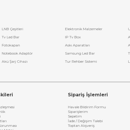
LNB Çeşitleri
Elektronik Malzemeler
U
Tv Led Bar
IP Tv Box
A
Fotokapan
Askı Aparatları
A
Notebook Adaptör
Samsung Led Bar
T
Akü Şarj Cihazı
Tur Rehber Sistemi
L
kileri
Sipariş İşlemleri
özleşmesi
Havale Bildirim Formu
nlik
Siparişlerim
i
Sepetim
tları
İade / Değişim Talebi
n Korunması
Toptan Alışveriş