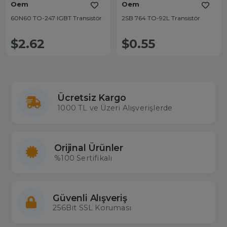
Oem
Oem
60N60 TO-247 IGBT Transistör
2SB 764 TO-92L Transistör
$2.62
$0.55
Ücretsiz Kargo
1000 TL ve Üzeri Alışverişlerde
Orijinal Ürünler
%100 Sertifikalı
Güvenli Alışveriş
256Bit SSL Koruması