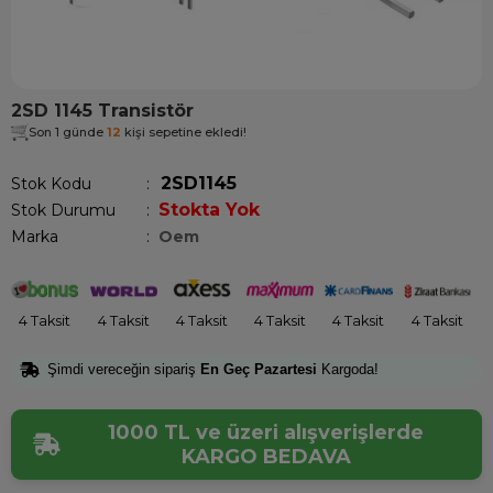
2SD 1145 Transistör
Son 1 günde
12
kişi sepetine ekledi!
2SD1145
Stok Kodu
Stokta Yok
Stok Durumu
:
Marka
:
Oem
4 Taksit
4 Taksit
4 Taksit
4 Taksit
4 Taksit
4 Taksit
Şimdi vereceğin sipariş
En Geç Pazartesi
Kargoda!
1000 TL ve üzeri alışverişlerde
KARGO BEDAVA