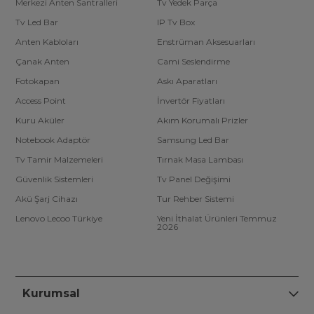
Merkezi Anten Santralleri
Tv Yedek Parça
Tv Led Bar
IP Tv Box
Anten Kabloları
Enstrüman Aksesuarları
Çanak Anten
Cami Seslendirme
Fotokapan
Askı Aparatları
Access Point
İnvertör Fiyatları
Kuru Aküler
Akım Korumalı Prizler
Notebook Adaptör
Samsung Led Bar
Tv Tamir Malzemeleri
Tırnak Masa Lambası
Güvenlik Sistemleri
Tv Panel Değişimi
Akü Şarj Cihazı
Tur Rehber Sistemi
Lenovo Lecoo Türkiye
Yeni İthalat Ürünleri Temmuz
2026
Kurumsal