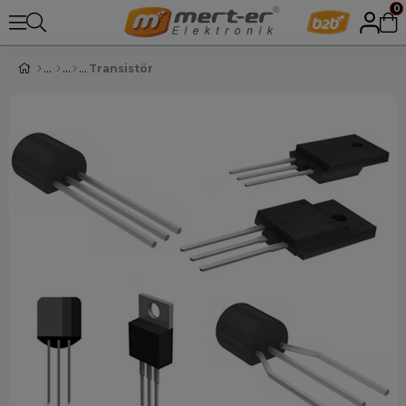
0
Transistör