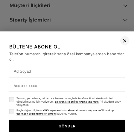
Müşteri İlişkileri
Sipariş İşlemleri
Bize Ulaşın
BÜLTENE ABONE OL
+90 (850) 473 08 08
Telefon numaranı girerek sana özel kampanyalardan haberdar
ol.
Tevfik Bey Mah. Dr. Ali Demir Cd. No:51 Kat:2 Kobi İş Merkezi
Küçükçekmece / İstanbul
Tanıtım, pazarlama, reklam ve benzeri amaçlarla tarafıma ticari elektronik ileti
gönderilmesine izin veriyorum.
'ni okudum onay
Elektronik Ticari İleti Aydınlatma Metni
veriyorum.
Paylaştığım bilgilerin
KVKK kapsamında tarafınızca korunmasını, sms ve WhatsApp
kabul ediyorum.
üzerinden bilgilendirmeleri almayı
© 2008 - 2026
merterelektronik.com
Whatsapp
- Tüm Hakları Saklıdır. Kredi kartı bilgileriniz 256bit SSL sertifikası ile
GÖNDER
korunmaktadır.