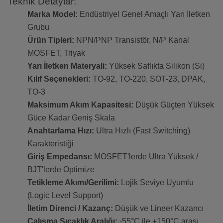
Teknik Detaylar:
Marka Model:
Endüstriyel Genel Amaçlı Yarı İletken
Grubu
Ürün Tipleri:
NPN/PNP Transistör, N/P Kanal
MOSFET, Triyak
Yarı İletken Materyali:
Yüksek Saflıkta Silikon (Si)
Kılıf Seçenekleri:
TO-92, TO-220, SOT-23, DPAK,
TO-3
Maksimum Akım Kapasitesi:
Düşük Güçten Yüksek
Güce Kadar Geniş Skala
Anahtarlama Hızı:
Ultra Hızlı (Fast Switching)
Karakteristiği
Giriş Empedansı:
MOSFET'lerde Ultra Yüksek /
BJT'lerde Optimize
Tetikleme Akımı/Gerilimi:
Lojik Seviye Uyumlu
(Logic Level Support)
İletim Direnci / Kazanç:
Düşük ve Lineer Kazancı
Çalışma Sıcaklık Aralığı:
-55°C ile +150°C arası