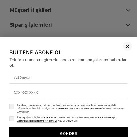
Müşteri İlişkileri
Sipariş İşlemleri
Bize Ulaşın
BÜLTENE ABONE OL
+90 (850) 473 08 08
Telefon numaranı girerek sana özel kampanyalardan haberdar
ol.
Tevfik Bey Mah. Dr. Ali Demir Cd. No:51 Kat:2 Kobi İş Merkezi
Küçükçekmece / İstanbul
Tanıtım, pazarlama, reklam ve benzeri amaçlarla tarafıma ticari elektronik ileti
gönderilmesine izin veriyorum.
'ni okudum onay
Elektronik Ticari İleti Aydınlatma Metni
veriyorum.
Paylaştığım bilgilerin
KVKK kapsamında tarafınızca korunmasını, sms ve WhatsApp
kabul ediyorum.
üzerinden bilgilendirmeleri almayı
© 2008 - 2026
merterelektronik.com
Whatsapp
- Tüm Hakları Saklıdır. Kredi kartı bilgileriniz 256bit SSL sertifikası ile
GÖNDER