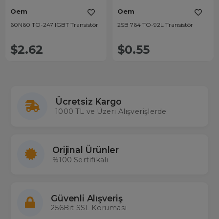
Oem
Oem
60N60 TO-247 IGBT Transistör
2SB 764 TO-92L Transistör
$2.62
$0.55
Ücretsiz Kargo
1000 TL ve Üzeri Alışverişlerde
Orijinal Ürünler
%100 Sertifikalı
Güvenli Alışveriş
256Bit SSL Koruması