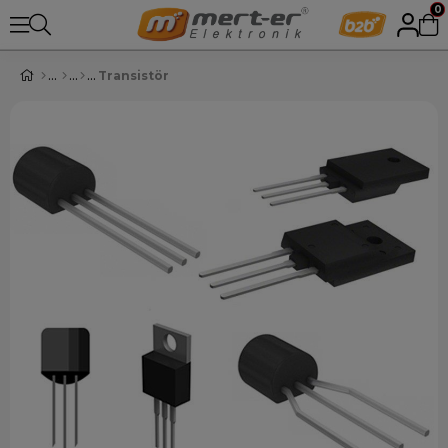
0
Transistör