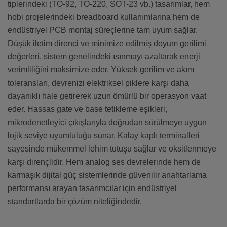
tiplerindeki (TO-92, TO-220, SOT-23 vb.) tasarımlar, hem
hobi projelerindeki breadboard kullanımlarına hem de
endüstriyel PCB montaj süreçlerine tam uyum sağlar.
Düşük iletim direnci ve minimize edilmiş doyum gerilimi
değerleri, sistem genelindeki ısınmayı azaltarak enerji
verimliliğini maksimize eder. Yüksek gerilim ve akım
toleransları, devrenizi elektriksel piklere karşı daha
dayanıklı hale getirerek uzun ömürlü bir operasyon vaat
eder. Hassas gate ve base tetikleme eşikleri,
mikrodenetleyici çıkışlarıyla doğrudan sürülmeye uygun
lojik seviye uyumluluğu sunar. Kalay kaplı terminalleri
sayesinde mükemmel lehim tutuşu sağlar ve oksitlenmeye
karşı dirençlidir. Hem analog ses devrelerinde hem de
karmaşık dijital güç sistemlerinde güvenilir anahtarlama
performansı arayan tasarımcılar için endüstriyel
standartlarda bir çözüm niteliğindedir.