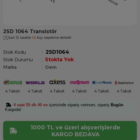
2SD 1064 Transistör
Son 12 saatte
12
kişi sepetine ekledi!
2SD1064
Stok Kodu
Stokta Yok
Stok Durumu
:
Marka
:
Oem
4 Taksit
4 Taksit
4 Taksit
4 Taksit
4 Taksit
4 Taksit
4 saat 55 dk 40 sn
içerisinde sipariş verirsen, sipariş
Bugün
Kargoda!
1000 TL ve üzeri alışverişlerde
KARGO BEDAVA