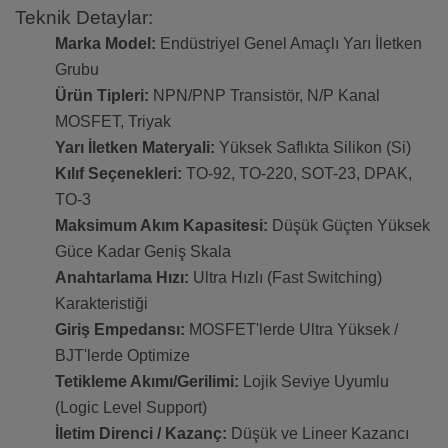
Teknik Detaylar:
Marka Model:
Endüstriyel Genel Amaçlı Yarı İletken
Grubu
Ürün Tipleri:
NPN/PNP Transistör, N/P Kanal
MOSFET, Triyak
Yarı İletken Materyali:
Yüksek Saflıkta Silikon (Si)
Kılıf Seçenekleri:
TO-92, TO-220, SOT-23, DPAK,
TO-3
Maksimum Akım Kapasitesi:
Düşük Güçten Yüksek
Güce Kadar Geniş Skala
Anahtarlama Hızı:
Ultra Hızlı (Fast Switching)
Karakteristiği
Giriş Empedansı:
MOSFET'lerde Ultra Yüksek /
BJT'lerde Optimize
Tetikleme Akımı/Gerilimi:
Lojik Seviye Uyumlu
(Logic Level Support)
İletim Direnci / Kazanç:
Düşük ve Lineer Kazancı