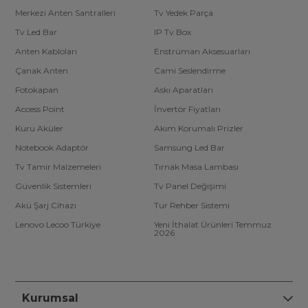
Merkezi Anten Santralleri
Tv Yedek Parça
Tv Led Bar
IP Tv Box
Anten Kabloları
Enstrüman Aksesuarları
Çanak Anten
Cami Seslendirme
Fotokapan
Askı Aparatları
Access Point
İnvertör Fiyatları
Kuru Aküler
Akım Korumalı Prizler
Notebook Adaptör
Samsung Led Bar
Tv Tamir Malzemeleri
Tırnak Masa Lambası
Güvenlik Sistemleri
Tv Panel Değişimi
Akü Şarj Cihazı
Tur Rehber Sistemi
Lenovo Lecoo Türkiye
Yeni İthalat Ürünleri Temmuz
2026
Kurumsal