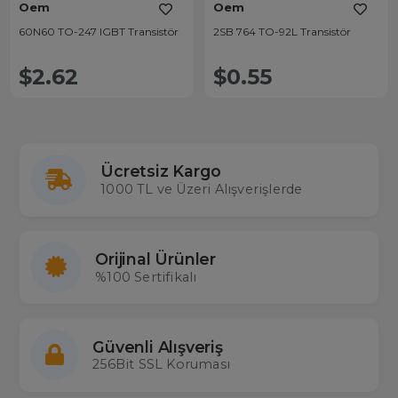
Oem
Oem
60N60 TO-247 IGBT Transistör
2SB 764 TO-92L Transistör
$2.62
$0.55
Ücretsiz Kargo
1000 TL ve Üzeri Alışverişlerde
Orijinal Ürünler
%100 Sertifikalı
Güvenli Alışveriş
256Bit SSL Koruması