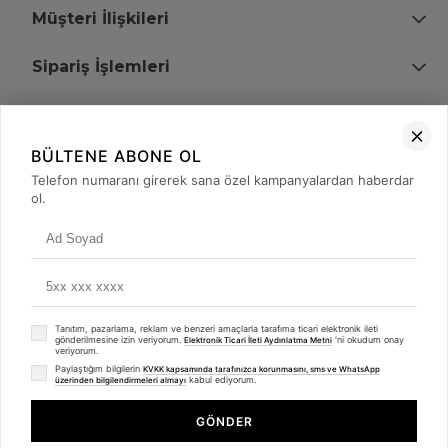
Müşteri İlişkileri
Sipariş İşlemleri
Bize Ulaşın
BÜLTENE ABONE OL
+90 (850) 473 08 08
Telefon numaranı girerek sana özel kampanyalardan haberdar
ol.
Tevfik Bey Mah. Dr. Ali Demir Cd. No:51 Kat:2 Kobi İş Merkezi
Küçükçekmece / İstanbul
Tanıtım, pazarlama, reklam ve benzeri amaçlarla tarafıma ticari elektronik ileti
gönderilmesine izin veriyorum.
'ni okudum onay
Elektronik Ticari İleti Aydınlatma Metni
veriyorum.
Paylaştığım bilgilerin
KVKK kapsamında tarafınızca korunmasını, sms ve WhatsApp
kabul ediyorum.
üzerinden bilgilendirmeleri almayı
© 2008 - 2026
merterelektronik.com
Whatsapp
- Tüm Hakları Saklıdır. Kredi kartı bilgileriniz 256bit SSL sertifikası ile
GÖNDER
korunmaktadır.