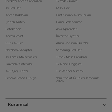
Merkezi Anten Santralleri
Tv Yedek Parça
Tv Led Bar
IP Tv Box
Anten Kabloları
Enstrüman Aksesuarları
Çanak Anten
Cami Seslendirme
Fotokapan
Askı Aparatları
Access Point
İnvertör Fiyatları
Kuru Aküler
Akım Korumalı Prizler
Notebook Adaptör
Samsung Led Bar
Tv Tamir Malzemeleri
Tırnak Masa Lambası
Güvenlik Sistemleri
Tv Panel Değişimi
Akü Şarj Cihazı
Tur Rehber Sistemi
Lenovo Lecoo Türkiye
Yeni İthalat Ürünleri Temmuz
2026
Kurumsal