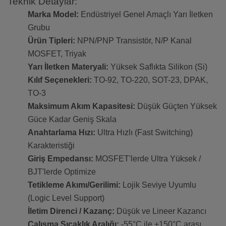
Teknik Detaylar:
Marka Model:
Endüstriyel Genel Amaçlı Yarı İletken
Grubu
Ürün Tipleri:
NPN/PNP Transistör, N/P Kanal
MOSFET, Triyak
Yarı İletken Materyali:
Yüksek Saflıkta Silikon (Si)
Kılıf Seçenekleri:
TO-92, TO-220, SOT-23, DPAK,
TO-3
Maksimum Akım Kapasitesi:
Düşük Güçten Yüksek
Güce Kadar Geniş Skala
Anahtarlama Hızı:
Ultra Hızlı (Fast Switching)
Karakteristiği
Giriş Empedansı:
MOSFET'lerde Ultra Yüksek /
BJT'lerde Optimize
Tetikleme Akımı/Gerilimi:
Lojik Seviye Uyumlu
(Logic Level Support)
İletim Direnci / Kazanç:
Düşük ve Lineer Kazancı
Çalışma Sıcaklık Aralığı:
-55°C ile +150°C arası