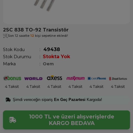
2SC 838 TO-92 Transistör
Son 12 saatte
12
kişi sepetine ekledi!
49438
Stok Kodu
Stokta Yok
Stok Durumu
:
Marka
:
Oem
4 Taksit
4 Taksit
4 Taksit
4 Taksit
4 Taksit
4 Taksit
Şimdi vereceğin sipariş
En Geç Pazartesi
Kargoda!
1000 TL ve üzeri alışverişlerde
KARGO BEDAVA