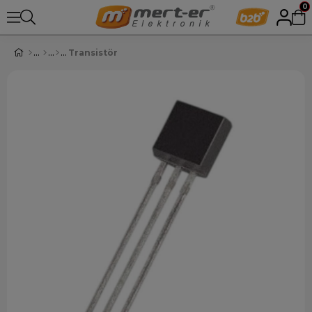
0
Transistör