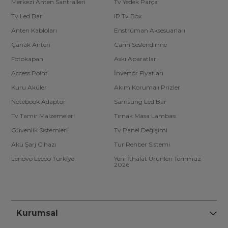
Merkezi Anten Santralleri
Tv Yedek Parça
Tv Led Bar
IP Tv Box
Anten Kabloları
Enstrüman Aksesuarları
Çanak Anten
Cami Seslendirme
Fotokapan
Askı Aparatları
Access Point
İnvertör Fiyatları
Kuru Aküler
Akım Korumalı Prizler
Notebook Adaptör
Samsung Led Bar
Tv Tamir Malzemeleri
Tırnak Masa Lambası
Güvenlik Sistemleri
Tv Panel Değişimi
Akü Şarj Cihazı
Tur Rehber Sistemi
Lenovo Lecoo Türkiye
Yeni İthalat Ürünleri Temmuz
2026
Kurumsal