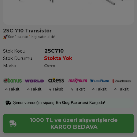
2SC 710 Transistör
Son 1 saatte
1
kişi satın aldı!
2SC710
Stok Kodu
Stokta Yok
Stok Durumu
:
Marka
:
Oem
4 Taksit
4 Taksit
4 Taksit
4 Taksit
4 Taksit
4 Taksit
Şimdi vereceğin sipariş
En Geç Pazartesi
Kargoda!
1000 TL ve üzeri alışverişlerde
KARGO BEDAVA