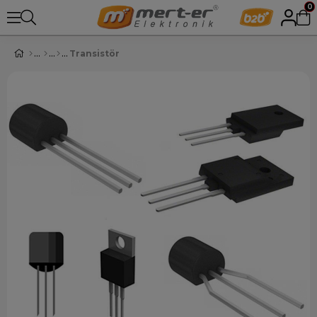
0
Transistör