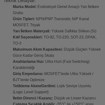
Teknik Detaylar:
Marka Model:
Endüstriyel Genel Amaçlı Yarı İletken
Grubu
Ürün Tipleri:
NPN/PNP Transistör, N/P Kanal
MOSFET, Triyak
Yarı İletken Materyali:
Yüksek Saflıkta Silikon (Si)
Kılıf Seçenekleri:
TO-92, TO-220, SOT-23, DPAK,
TO-3
Maksimum Akım Kapasitesi:
Düşük Güçten Yüksek
Güce Kadar Geniş Skala
Anahtarlama Hızı:
Ultra Hızlı (Fast Switching)
Karakteristiği
Giriş Empedansı:
MOSFET'lerde Ultra Yüksek /
BJT'lerde Optimize
Tetikleme Akımı/Gerilimi:
Lojik Seviye Uyumlu
(Logic Level Support)
İletim Direnci / Kazanç:
Düşük ve Lineer Kazancı
Çalışma Sıcaklık Aralığı:
-55°C ile +150°C arası