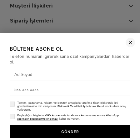
Müşteri İlişkileri
Sipariş İşlemleri
Bize Ulaşın
BÜLTENE ABONE OL
+90 (850) 473 08 08
Telefon numaranı girerek sana özel kampanyalardan haberdar
ol.
Tevfik Bey Mah. Dr. Ali Demir Cd. No:51 Kat:2 Kobi İş Merkezi
Küçükçekmece / İstanbul
Tanıtım, pazarlama, reklam ve benzeri amaçlarla tarafıma ticari elektronik ileti
gönderilmesine izin veriyorum.
'ni okudum onay
Elektronik Ticari İleti Aydınlatma Metni
veriyorum.
Paylaştığım bilgilerin
KVKK kapsamında tarafınızca korunmasını, sms ve WhatsApp
kabul ediyorum.
üzerinden bilgilendirmeleri almayı
© 2008 - 2026
merterelektronik.com
Whatsapp
- Tüm Hakları Saklıdır. Kredi kartı bilgileriniz 256bit SSL sertifikası ile
GÖNDER
korunmaktadır.