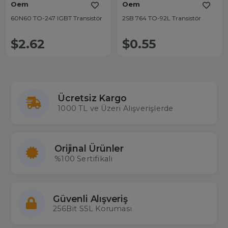
Oem
Oem
60N60 TO-247 IGBT Transistör
2SB 764 TO-92L Transistör
$2.62
$0.55
Ücretsiz Kargo
1000 TL ve Üzeri Alışverişlerde
Orijinal Ürünler
%100 Sertifikalı
Güvenli Alışveriş
256Bit SSL Koruması