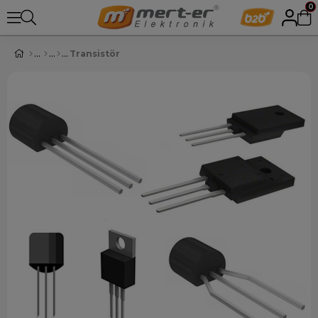
0
Transistör