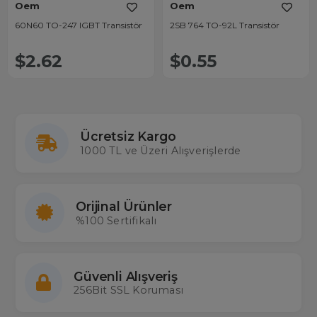
Oem
Oem
60N60 TO-247 IGBT Transistör
2SB 764 TO-92L Transistör
$2.62
$0.55
Ücretsiz Kargo
1000 TL ve Üzeri Alışverişlerde
Orijinal Ürünler
%100 Sertifikalı
Güvenli Alışveriş
256Bit SSL Koruması