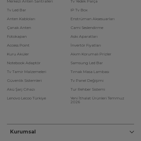
Merkezi Anten Santralleri
Tv Yedek Parça
Tv Led Bar
IP Tv Box
Anten Kabloları
Enstrüman Aksesuarları
Çanak Anten
Cami Seslendirme
Fotokapan
Askı Aparatları
Access Point
İnvertör Fiyatları
Kuru Aküler
Akım Korumalı Prizler
Notebook Adaptör
Samsung Led Bar
Tv Tamir Malzemeleri
Tırnak Masa Lambası
Güvenlik Sistemleri
Tv Panel Değişimi
Akü Şarj Cihazı
Tur Rehber Sistemi
Lenovo Lecoo Türkiye
Yeni İthalat Ürünleri Temmuz
2026
Kurumsal