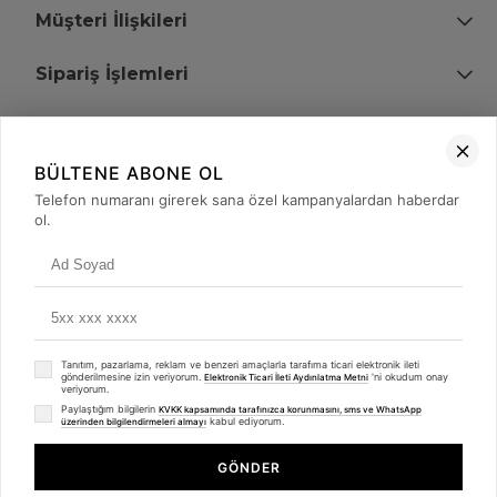
Müşteri İlişkileri
Sipariş İşlemleri
Bize Ulaşın
BÜLTENE ABONE OL
+90 (850) 473 08 08
Telefon numaranı girerek sana özel kampanyalardan haberdar
ol.
Tevfik Bey Mah. Dr. Ali Demir Cd. No:51 Kat:2 Kobi İş Merkezi
Küçükçekmece / İstanbul
Tanıtım, pazarlama, reklam ve benzeri amaçlarla tarafıma ticari elektronik ileti
gönderilmesine izin veriyorum.
'ni okudum onay
Elektronik Ticari İleti Aydınlatma Metni
veriyorum.
Paylaştığım bilgilerin
KVKK kapsamında tarafınızca korunmasını, sms ve WhatsApp
kabul ediyorum.
üzerinden bilgilendirmeleri almayı
© 2008 - 2026
merterelektronik.com
Whatsapp
- Tüm Hakları Saklıdır. Kredi kartı bilgileriniz 256bit SSL sertifikası ile
GÖNDER
korunmaktadır.