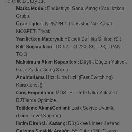
Teknik Detaylar:
Marka Model:
Endüstriyel Genel Amaçlı Yarı İletken
Grubu
Ürün Tipleri:
NPN/PNP Transistör, N/P Kanal
MOSFET, Triyak
Yarı İletken Materyali:
Yüksek Saflıkta Silikon (Si)
Kılıf Seçenekleri:
TO-92, TO-220, SOT-23, DPAK,
TO-3
Maksimum Akım Kapasitesi:
Düşük Güçten Yüksek
Güce Kadar Geniş Skala
Anahtarlama Hızı:
Ultra Hızlı (Fast Switching)
Karakteristiği
Giriş Empedansı:
MOSFET'lerde Ultra Yüksek /
BJT'lerde Optimize
Tetikleme Akımı/Gerilimi:
Lojik Seviye Uyumlu
(Logic Level Support)
İletim Direnci / Kazanç:
Düşük ve Lineer Kazancı
Çalışma Sıcaklık Aralığı:
-55°C ile +150°C arası