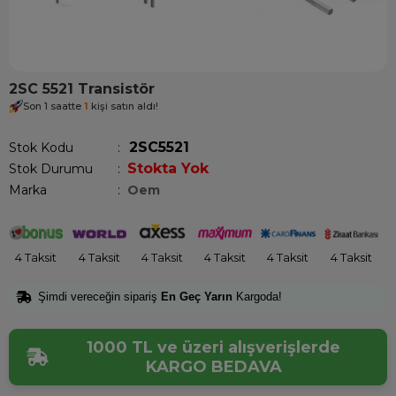
2SC 5521 Transistör
Son 1 saatte
1
kişi satın aldı!
2SC5521
Stok Kodu
Stokta Yok
Stok Durumu
:
Marka
:
Oem
4 Taksit
4 Taksit
4 Taksit
4 Taksit
4 Taksit
4 Taksit
Şimdi vereceğin sipariş
En Geç Yarın
Kargoda!
1000 TL ve üzeri alışverişlerde
KARGO BEDAVA