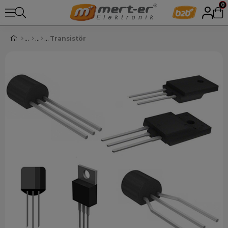
0
Transistör