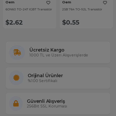
Oem
Oem
60N60 TO-247 IGBT Transistör
2SB 764 TO-92L Transistör
$2.62
$0.55
Ücretsiz Kargo
1000 TL ve Üzeri Alışverişlerde
Orijinal Ürünler
%100 Sertifikalı
Güvenli Alışveriş
256Bit SSL Koruması