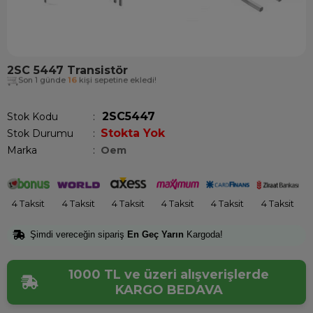
2SC 5447 Transistör
Son 1 günde
16
kişi sepetine ekledi!
2SC5447
Stok Kodu
Stokta Yok
Stok Durumu
:
Marka
:
Oem
4 Taksit
4 Taksit
4 Taksit
4 Taksit
4 Taksit
4 Taksit
Şimdi vereceğin sipariş
En Geç Yarın
Kargoda!
1000 TL ve üzeri alışverişlerde
KARGO BEDAVA