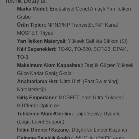
Teknik Detaylar:
Marka Model:
Endüstriyel Genel Amaçlı Yarı İletken
Grubu
Ürün Tipleri:
NPN/PNP Transistör, N/P Kanal
MOSFET, Triyak
Yarı İletken Materyali:
Yüksek Saflıkta Silikon (Si)
Kılıf Seçenekleri:
TO-92, TO-220, SOT-23, DPAK,
TO-3
Maksimum Akım Kapasitesi:
Düşük Güçten Yüksek
Güce Kadar Geniş Skala
Anahtarlama Hızı:
Ultra Hızlı (Fast Switching)
Karakteristiği
Giriş Empedansı:
MOSFET'lerde Ultra Yüksek /
BJT'lerde Optimize
Tetikleme Akımı/Gerilimi:
Lojik Seviye Uyumlu
(Logic Level Support)
İletim Direnci / Kazanç:
Düşük ve Lineer Kazancı
Çalışma Sıcaklık Aralığı:
-55°C ile +150°C arası