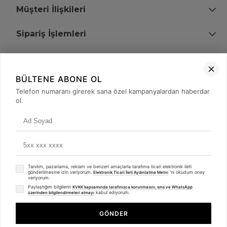
Müşteri İlişkileri
Sipariş İşlemleri
Bize Ulaşın
BÜLTENE ABONE OL
+90 (850) 473 08 08
Telefon numaranı girerek sana özel kampanyalardan haberdar
ol.
Tevfik Bey Mah. Dr. Ali Demir Cd. No:51 Kat:2 Kobi İş Merkezi
Küçükçekmece / İstanbul
Tanıtım, pazarlama, reklam ve benzeri amaçlarla tarafıma ticari elektronik ileti
gönderilmesine izin veriyorum.
'ni okudum onay
Elektronik Ticari İleti Aydınlatma Metni
veriyorum.
Paylaştığım bilgilerin
KVKK kapsamında tarafınızca korunmasını, sms ve WhatsApp
kabul ediyorum.
üzerinden bilgilendirmeleri almayı
© 2008 - 2026
merterelektronik.com
Whatsapp
- Tüm Hakları Saklıdır. Kredi kartı bilgileriniz 256bit SSL sertifikası ile
GÖNDER
korunmaktadır.