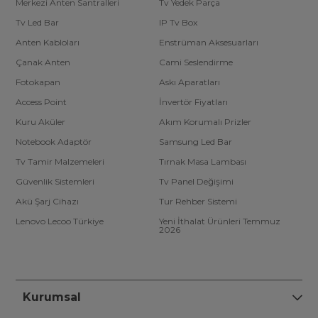
Merkezi Anten Santralleri
Tv Yedek Parça
Tv Led Bar
IP Tv Box
Anten Kabloları
Enstrüman Aksesuarları
Çanak Anten
Cami Seslendirme
Fotokapan
Askı Aparatları
Access Point
İnvertör Fiyatları
Kuru Aküler
Akım Korumalı Prizler
Notebook Adaptör
Samsung Led Bar
Tv Tamir Malzemeleri
Tırnak Masa Lambası
Güvenlik Sistemleri
Tv Panel Değişimi
Akü Şarj Cihazı
Tur Rehber Sistemi
Lenovo Lecoo Türkiye
Yeni İthalat Ürünleri Temmuz
2026
Kurumsal