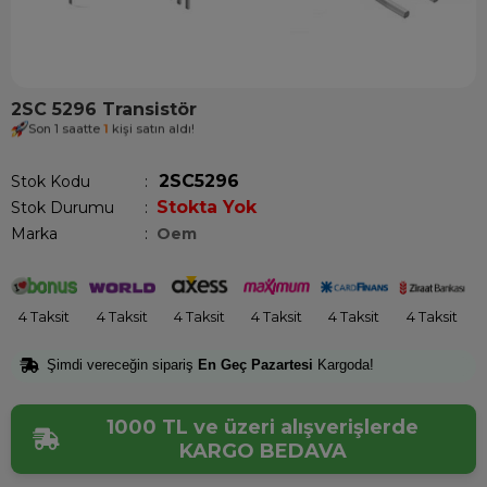
2SC 5296 Transistör
Son 1 saatte
1
kişi satın aldı!
2SC5296
Stok Kodu
Stokta Yok
Stok Durumu
:
Marka
:
Oem
4 Taksit
4 Taksit
4 Taksit
4 Taksit
4 Taksit
4 Taksit
Şimdi vereceğin sipariş
En Geç Pazartesi
Kargoda!
1000 TL ve üzeri alışverişlerde
KARGO BEDAVA