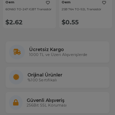
Oem
Oem
60N60 TO-247 IGBT Transistör
2SB 764 TO-92L Transistör
$2.62
$0.55
Ücretsiz Kargo
1000 TL ve Üzeri Alışverişlerde
Orijinal Ürünler
%100 Sertifikalı
Güvenli Alışveriş
256Bit SSL Koruması