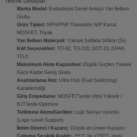
Teknik Detaylar:
Marka Model:
Endüstriyel Genel Amaçlı Yarı İletken
Grubu
Ürün Tipleri:
NPN/PNP Transistör, N/P Kanal
MOSFET, Triyak
Yarı İletken Materyali:
Yüksek Saflıkta Silikon (Si)
Kılıf Seçenekleri:
TO-92, TO-220, SOT-23, DPAK,
TO-3
Maksimum Akım Kapasitesi:
Düşük Güçten Yüksek
Güce Kadar Geniş Skala
Anahtarlama Hızı:
Ultra Hızlı (Fast Switching)
Karakteristiği
Giriş Empedansı:
MOSFET'lerde Ultra Yüksek /
BJT'lerde Optimize
Tetikleme Akımı/Gerilimi:
Lojik Seviye Uyumlu
(Logic Level Support)
İletim Direnci / Kazanç:
Düşük ve Lineer Kazancı
Çalışma Sıcaklık Aralığı:
-55°C ile +150°C arası