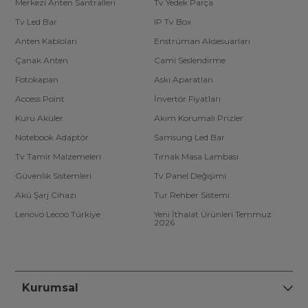
Merkezi Anten Santralleri
Tv Yedek Parça
Tv Led Bar
IP Tv Box
Anten Kabloları
Enstrüman Aksesuarları
Çanak Anten
Cami Seslendirme
Fotokapan
Askı Aparatları
Access Point
İnvertör Fiyatları
Kuru Aküler
Akım Korumalı Prizler
Notebook Adaptör
Samsung Led Bar
Tv Tamir Malzemeleri
Tırnak Masa Lambası
Güvenlik Sistemleri
Tv Panel Değişimi
Akü Şarj Cihazı
Tur Rehber Sistemi
Lenovo Lecoo Türkiye
Yeni İthalat Ürünleri Temmuz
2026
Kurumsal