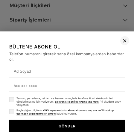
Müşteri İlişkileri
Sipariş İşlemleri
Bize Ulaşın
BÜLTENE ABONE OL
+90 (850) 473 08 08
Telefon numaranı girerek sana özel kampanyalardan haberdar
ol.
Tevfik Bey Mah. Dr. Ali Demir Cd. No:51 Kat:2 Kobi İş Merkezi
Küçükçekmece / İstanbul
Tanıtım, pazarlama, reklam ve benzeri amaçlarla tarafıma ticari elektronik ileti
gönderilmesine izin veriyorum.
'ni okudum onay
Elektronik Ticari İleti Aydınlatma Metni
veriyorum.
Paylaştığım bilgilerin
KVKK kapsamında tarafınızca korunmasını, sms ve WhatsApp
kabul ediyorum.
üzerinden bilgilendirmeleri almayı
© 2008 - 2026
merterelektronik.com
Whatsapp
- Tüm Hakları Saklıdır. Kredi kartı bilgileriniz 256bit SSL sertifikası ile
GÖNDER
korunmaktadır.