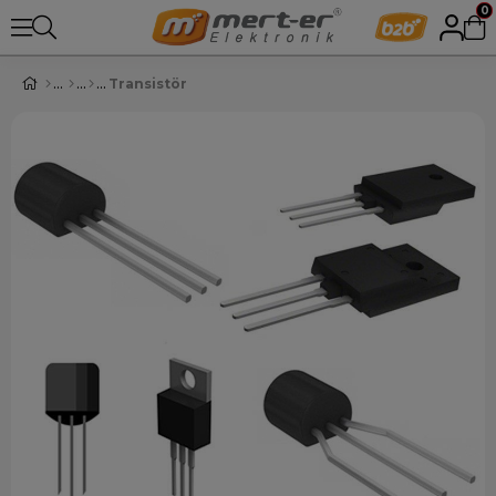
0
Transistör