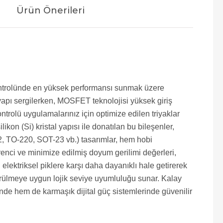
Ürün Önerileri
 kontrolünde en yüksek performansı sunmak üzere
r yapı sergilerken, MOSFET teknolojisi yüksek giriş
rolü uygulamalarınız için optimize edilen triyaklar
kon (Si) kristal yapısı ile donatılan bu bileşenler,
O-92, TO-220, SOT-23 vb.) tasarımlar, hem hobi
enci ve minimize edilmiş doyum gerilimi değerleri,
elektriksel piklere karşı daha dayanıklı hale getirerek
sürülmeye uygun lojik seviye uyumluluğu sunar. Kalay
nde hem de karmaşık dijital güç sistemlerinde güvenilir