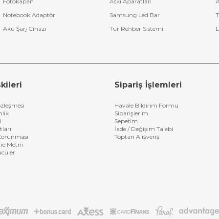
Fotokapan
Askı Aparatları
A
Notebook Adaptör
Samsung Led Bar
T
Akü Şarj Cihazı
Tur Rehber Sistemi
L
kileri
Sipariş İşlemleri
özleşmesi
Havale Bildirim Formu
nlik
Siparişlerim
i
Sepetim
tları
İade / Değişim Talebi
n Korunması
Toptan Alışveriş
me Metni
ücüler