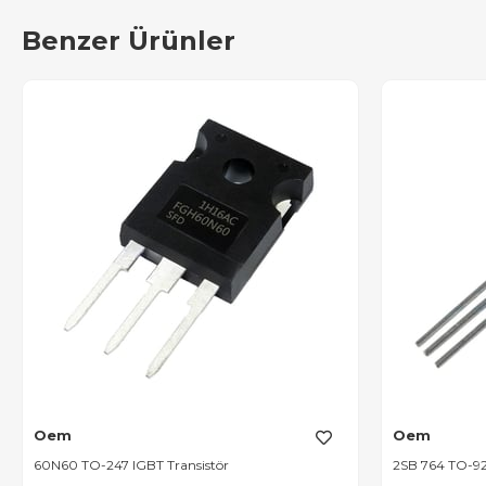
Benzer Ürünler
Oem
Oem
60N60 TO-247 IGBT Transistör
2SB 764 TO-92