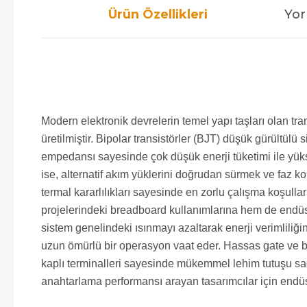
Ürün Özellikleri
Yor
Modern elektronik devrelerin temel yapı taşları olan t
üretilmiştir. Bipolar transistörler (BJT) düşük gürültül
empedansı sayesinde çok düşük enerji tüketimi ile yüks
ise, alternatif akım yüklerini doğrudan sürmek ve faz ko
termal kararlılıkları sayesinde en zorlu çalışma koşullar
projelerindeki breadboard kullanımlarına hem de endüst
sistem genelindeki ısınmayı azaltarak enerji verimliliği
uzun ömürlü bir operasyon vaat eder. Hassas gate ve ba
kaplı terminalleri sayesinde mükemmel lehim tutuşu sağ
anahtarlama performansı arayan tasarımcılar için endüst