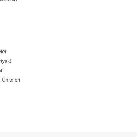
leri
riyak)
rı
 Üniteleri