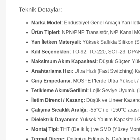
Teknik Detaylar:
Marka Model:
Endüstriyel Genel Amaçlı Yarı İle
Ürün Tipleri:
NPN/PNP Transistör, N/P Kanal M
Yarı İletken Materyali:
Yüksek Saflıkta Silikon (S
Kılıf Seçenekleri:
TO-92, TO-220, SOT-23, DPAK
Maksimum Akım Kapasitesi:
Düşük Güçten Yük
Anahtarlama Hızı:
Ultra Hızlı (Fast Switching) Ka
Giriş Empedansı:
MOSFET'lerde Ultra Yüksek / 
Tetikleme Akımı/Gerilimi:
Lojik Seviye Uyumlu (
İletim Direnci / Kazanç:
Düşük ve Lineer Kazanc
Çalışma Sıcaklık Aralığı:
-55°C ile +150°C arası 
Dielektrik Dayanımı:
Yüksek Yalıtım Kapasiteli 
Montaj Tipi:
THT (Delik İçi) ve SMD (Yüzey Mon
Termal Direnç:
Optimize Edilmiş Isı Dağılım Per