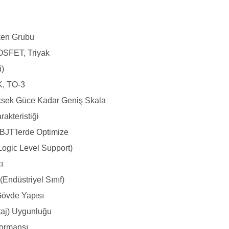
tken Grubu
OSFET, Triyak
i)
, TO-3
sek Güce Kadar Geniş Skala
rakteristiği
BJT'lerde Optimize
Logic Level Support)
ı
(Endüstriyel Sınıf)
Gövde Yapısı
taj) Uygunluğu
formansı