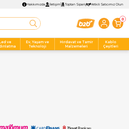
Hakkımızda
İletişim
Toptan Sipariş
Yetkili Satıcımız Olun
0
Led ve
Ev, Yaşam ve
Hırdavat ve Tamir
Kablo
dınlatma
Teknoloji
Malzemeleri
Çeşitleri