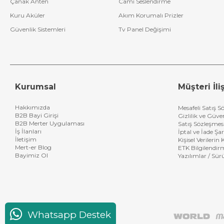
Çanak Anten
Cami Seslendirme
Kuru Aküler
Akım Korumalı Prizler
Güvenlik Sistemleri
Tv Panel Değişimi
Kurumsal
Müşteri İliş
Hakkımızda
Mesafeli Satış S
B2B Bayi Girişi
Gizlilik ve Güve
B2B Merter Uygulaması
Satış Sözleşmes
İş İlanları
İptal ve İade Şar
İletişim
Kişisel Verileri
Mert-er Blog
ETK Bilgilendir
Bayimiz Ol
Yazılımlar / Sür
Whatsapp Destek