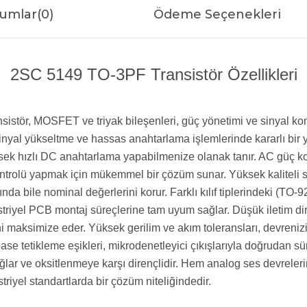
umlar
(0)
Ödeme Seçenekleri
2SC 5149 TO-3PF Transistör Özellikleri
ransistör, MOSFET ve triyak bileşenleri, güç yönetimi ve sinyal
ü sinyal yükseltme ve hassas anahtarlama işlemlerinde kararlı bi
ek hızlı DC anahtarlama yapabilmenize olanak tanır. AC güç kont
ntrolü yapmak için mükemmel bir çözüm sunar. Yüksek kaliteli sili
ında bile nominal değerlerini korur. Farklı kılıf tiplerindeki (T
riyel PCB montaj süreçlerine tam uyum sağlar. Düşük iletim dir
ni maksimize eder. Yüksek gerilim ve akım toleransları, devrenizi 
se tetikleme eşikleri, mikrodenetleyici çıkışlarıyla doğrudan 
lar ve oksitlenmeye karşı dirençlidir. Hem analog ses devreleri
riyel standartlarda bir çözüm niteliğindedir.