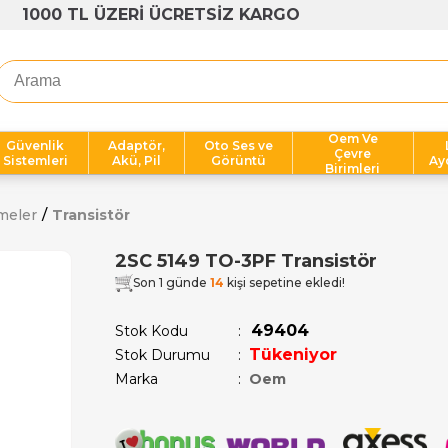
1000 TL ÜZERİ ÜCRETSİZ KARGO
Oem Ve
Güvenlik
Adaptör,
Oto Ses ve
Çevre
Sistemleri
Akü, Pil
Görüntü
Ay
Birimleri
meler
Transistör
2SC 5149 TO-3PF Transistör
Son 1 günde
14
kişi sepetine ekledi!
49404
Stok Kodu
Tükeniyor
Stok Durumu
:
Marka
:
Oem