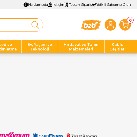
Hakkımızda
İletişim
Toptan Sipariş
Yetkili Satıcımız Olun
0
Led ve
Ev, Yaşam ve
Hırdavat ve Tamir
Kablo
dınlatma
Teknoloji
Malzemeleri
Çeşitleri