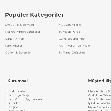
Popüler Kategoriler
Uydu Alıcı Sistemleri
4K Uydu Alıcılar
Merkezi Anten Santralleri
Tv Yedek Parça
Çanak Anten
Cami Seslendirme
Kuru Aküler
Akım Korumalı Prizler
Güvenlik Sistemleri
Tv Panel Değişimi
Kurumsal
Müşteri İliş
Hakkımızda
Mesafeli Satış S
B2B Bayi Girişi
Gizlilik ve Güve
B2B Merter Uygulaması
Satış Sözleşmes
İş İlanları
İptal ve İade Şar
İletişim
Kişisel Verileri
Mert-er Blog