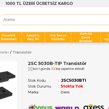
1000 TL ÜZERİ ÜCRETSİZ KARGO
Oem Ve
Güvenlik
Adaptör,
Oto Ses ve
Çevre
Sistemleri
Akü, Pil
Görüntü
Ay
Birimleri
meler
Transistör
2SC 5030B-TIP Transistör
Son 1 günde
23
kişi sepetine ekledi!
2SC5030BTI
Stok Kodu
Stokta Yok
Stok Durumu
:
Marka
:
Oem