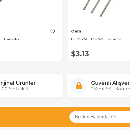
Oem
L Transistör
BU 2532AL TO-3PL Transistör
$3.13
rijinal Ürünler
Güvenli Alışver
100 Sertifikalı
256Bit SSL Korum