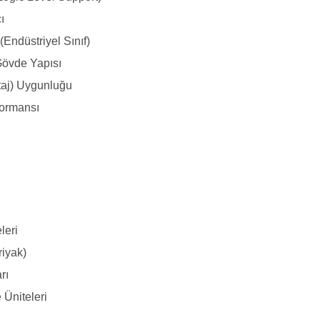
ı
(Endüstriyel Sınıf)
Gövde Yapısı
taj) Uygunluğu
formansı
leri
riyak)
rı
 Üniteleri