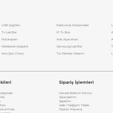
LNB Çeşitleri
Elektronik Malzemeler
U
Tv Led Bar
IP Tv Box
A
Fotokapan
Askı Aparatları
A
Notebook Adaptör
Samsung Led Bar
T
Akü Şarj Cihazı
Tur Rehber Sistemi
L
kileri
Sipariş İşlemleri
özleşmesi
Havale Bildirim Formu
nlik
Siparişlerim
i
Sepetim
tları
İade / Değişim Talebi
n Korunması
Toptan Alışveriş