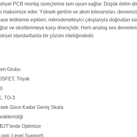
riyel PCB montaj süreçlerine tam uyum sağlar. Düşük iletim dir
ni maksimize eder. Yüksek gerilim ve akım toleransları, devrenizi 
se tetikleme eşikleri, mikrodenetleyici çıkışlarıyla doğrudan 
lar ve oksitlenmeye karşı dirençlidir. Hem analog ses devreleri
riyel standartlarda bir çözüm niteliğindedir.
tken Grubu
OSFET, Triyak
i)
, TO-3
sek Güce Kadar Geniş Skala
rakteristiği
BJT'lerde Optimize
Logic Level Support)