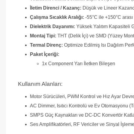
İletim Direnci / Kazanç:
Düşük ve Lineer Kazanc
Çalışma Sıcaklık Aralığı:
-55°C ile +150°C arası 
Dielektrik Dayanımı:
Yüksek Yalıtım Kapasiteli 
Montaj Tipi:
THT (Delik İçi) ve SMD (Yüzey Mon
Termal Direnç:
Optimize Edilmiş Isı Dağılım Per
Paket İçeriği:
1x Component Yarı İletken Bileşen
Kullanım Alanları:
Motor Sürücüleri, PWM Kontrol ve Hız Ayar Devre
AC Dimmer, Isıtıcı Kontrolü ve Ev Otomasyonu (T
SMPS Güç Kaynakları ve DC-DC Konvertör Katla
Ses Amplifikatörleri, RF Vericiler ve Sinyal İşleme