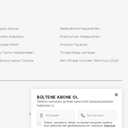
ydu Alıcılar
Seslendirme Hoparlörleri
nten Kabloları
Enstrüman Aksesuarları
ccess Point
İnvertör Fiyatları
v Tamir Malzemeleri
Tırnak Masa Lambası
enovo Lecoo Türkiye
Yeni İthalat Ürünleri Temmuz 2026
Bize Ulaşın
BÜLTENE ABONE OL
+90 (850) 473 08 08
Telefon numaranı girerek sana özel kampanyalardan
haberdar ol.
Tevfik Bey Mah. Dr. Ali Demir Cd. No:51 Kat:2 Kobi İş
Merkezi
Küçükçekmece / İstanbul
Tanıtım, pazarlama, reklam ve benzeri amaçlarla tarafıma
ticari elektronik ileti gönderilmesine izin veriyorum.
Elektronik