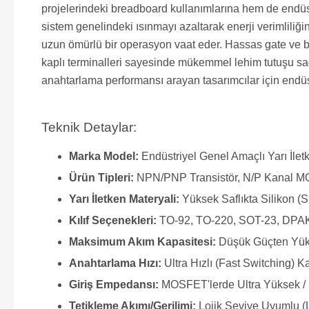
projelerindeki breadboard kullanımlarına hem de endüst
sistem genelindeki ısınmayı azaltarak enerji verimliliği
uzun ömürlü bir operasyon vaat eder. Hassas gate ve ba
kaplı terminalleri sayesinde mükemmel lehim tutuşu sağ
anahtarlama performansı arayan tasarımcılar için endüst
Teknik Detaylar:
Marka Model:
Endüstriyel Genel Amaçlı Yarı İle
Ürün Tipleri:
NPN/PNP Transistör, N/P Kanal M
Yarı İletken Materyali:
Yüksek Saflıkta Silikon (S
Kılıf Seçenekleri:
TO-92, TO-220, SOT-23, DPAK
Maksimum Akım Kapasitesi:
Düşük Güçten Yük
Anahtarlama Hızı:
Ultra Hızlı (Fast Switching) Ka
Giriş Empedansı:
MOSFET'lerde Ultra Yüksek / 
Tetikleme Akımı/Gerilimi:
Lojik Seviye Uyumlu (