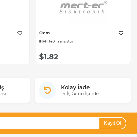
Oem
IRFP 140 Transistör
$1.82
iş
Kolay İade
ası
14 İş Günü İçinde
Kayıt Ol