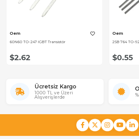
Oem
Oem
60N60 TO-247 IGBT Transistör
2SB 764 TO-92
$2.62
$0.55
Ücretsiz Kargo
O
1000 TL ve Üzeri
%
Alışverişlerde