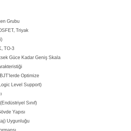
tken Grubu
OSFET, Triyak
i)
, TO-3
sek Güce Kadar Geniş Skala
rakteristiği
BJT'lerde Optimize
Logic Level Support)
ı
(Endüstriyel Sınıf)
Gövde Yapısı
taj) Uygunluğu
formansı