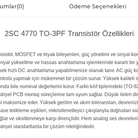
umlar
(0)
Ödeme Seçenekleri
2SC 4770 TO-3PF Transistör Özellikleri
ransistör, MOSFET ve triyak bileşenleri, güç yönetimi ve sinyal
ü sinyal yükseltme ve hassas anahtarlama işlemlerinde kararlı bi
ek hızlı DC anahtarlama yapabilmenize olanak tanır. AC güç kont
ntrolü yapmak için mükemmel bir çözüm sunar. Yüksek kaliteli sili
ında bile nominal değerlerini korur. Farklı kılıf tiplerindeki (T
riyel PCB montaj süreçlerine tam uyum sağlar. Düşük iletim dir
ni maksimize eder. Yüksek gerilim ve akım toleransları, devrenizi 
se tetikleme eşikleri, mikrodenetleyici çıkışlarıyla doğrudan 
lar ve oksitlenmeye karşı dirençlidir. Hem analog ses devreleri
riyel standartlarda bir çözüm niteliğindedir.