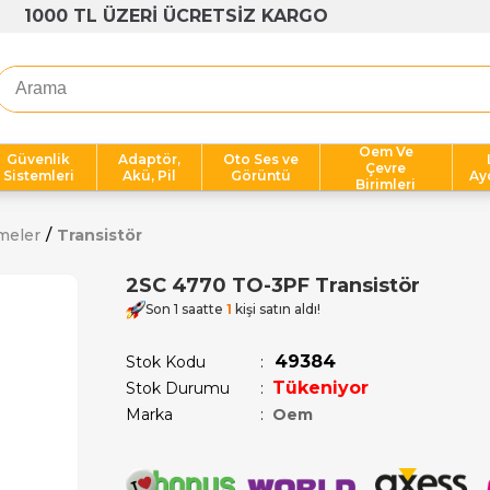
1000 TL ÜZERİ ÜCRETSİZ KARGO
Oem Ve
Güvenlik
Adaptör,
Oto Ses ve
Çevre
Sistemleri
Akü, Pil
Görüntü
Ay
Birimleri
meler
Transistör
2SC 4770 TO-3PF Transistör
Son 1 saatte
1
kişi satın aldı!
49384
Stok Kodu
Tükeniyor
Stok Durumu
:
Marka
:
Oem