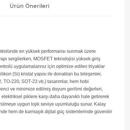
Ürün Önerileri
 kontrolünde en yüksek performansı sunmak üzere
r yapı sergilerken, MOSFET teknolojisi yüksek giriş
rolü uygulamalarınız için optimize edilen triyaklar
kon (Si) kristal yapısı ile donatılan bu bileşenler,
O-92, TO-220, SOT-23 vb.) tasarımlar, hem hobi
enci ve minimize edilmiş doyum gerilimi değerleri,
elektriksel piklere karşı daha dayanıklı hale getirerek
sürülmeye uygun lojik seviye uyumluluğu sunar. Kalay
nde hem de karmaşık dijital güç sistemlerinde güvenilir