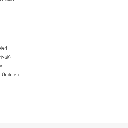
leri
riyak)
rı
 Üniteleri