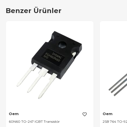
Benzer Ürünler
Oem
Oem
60N60 TO-247 IGBT Transistör
2SB 764 TO-92