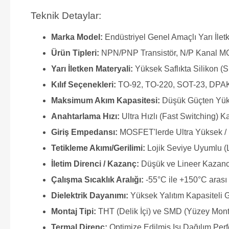
Teknik Detaylar:
Marka Model:
Endüstriyel Genel Amaçlı Yarı İle
Ürün Tipleri:
NPN/PNP Transistör, N/P Kanal M
Yarı İletken Materyali:
Yüksek Saflıkta Silikon (S
Kılıf Seçenekleri:
TO-92, TO-220, SOT-23, DPAK
Maksimum Akım Kapasitesi:
Düşük Güçten Yük
Anahtarlama Hızı:
Ultra Hızlı (Fast Switching) Ka
Giriş Empedansı:
MOSFET'lerde Ultra Yüksek / 
Tetikleme Akımı/Gerilimi:
Lojik Seviye Uyumlu (
İletim Direnci / Kazanç:
Düşük ve Lineer Kazanc
Çalışma Sıcaklık Aralığı:
-55°C ile +150°C arası 
Dielektrik Dayanımı:
Yüksek Yalıtım Kapasiteli 
Montaj Tipi:
THT (Delik İçi) ve SMD (Yüzey Mon
Termal Direnç:
Optimize Edilmiş Isı Dağılım Per