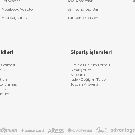
Fotokapan
Askı Aparatları
A
Notebook Adaptör
Samsung Led Bar
T
Akü Şarj Cihazı
Tur Rehber Sistemi
L
kileri
Sipariş İşlemleri
özleşmesi
Havale Bildirim Formu
nlik
Siparişlerim
i
Sepetim
tları
İade / Değişim Talebi
n Korunması
Toptan Alışveriş
me Metni
ücüler