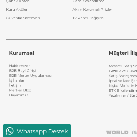
Çanak Anten
Cami Seslendirme
Kuru Aküler
Akım Korumalı Prizler
Güvenlik Sistemleri
Tv Panel Değişimi
Kurumsal
Müşteri İliş
Hakkımızda
Mesafeli Satış S
B2B Bayi Girişi
Gizlilik ve Güve
B2B Merter Uygulaması
Satış Sözleşmes
İş İlanları
İptal ve İade Şar
İletişim
Kişisel Verileri
Mert-er Blog
ETK Bilgilendir
Bayimiz Ol
Yazılımlar / Sür
Whatsapp Destek