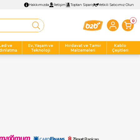
Hakkımızda
İletişim
Toptan Sipariş
Yetkili Satıcımız Olun
0
Led ve
Ev, Yaşam ve
Hırdavat ve Tamir
Kablo
dınlatma
Teknoloji
Malzemeleri
Çeşitleri