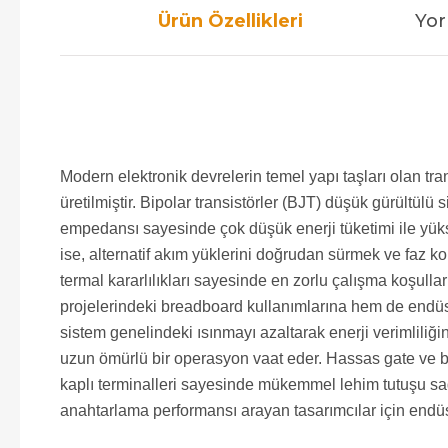
Ürün Özellikleri
Yor
Modern elektronik devrelerin temel yapı taşları olan t
üretilmiştir. Bipolar transistörler (BJT) düşük gürültül
empedansı sayesinde çok düşük enerji tüketimi ile yüks
ise, alternatif akım yüklerini doğrudan sürmek ve faz ko
termal kararlılıkları sayesinde en zorlu çalışma koşullar
projelerindeki breadboard kullanımlarına hem de endüst
sistem genelindeki ısınmayı azaltarak enerji verimliliği
uzun ömürlü bir operasyon vaat eder. Hassas gate ve ba
kaplı terminalleri sayesinde mükemmel lehim tutuşu sağ
anahtarlama performansı arayan tasarımcılar için endüst