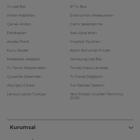
Tv Led Bar
IP Tv Box
Anten Kabloları
Enstrüman Aksesuarları
Çanak Anten
Cami Seslendirme
Fotokapan
Askı Aparatları
Access Point
İnvertör Fiyatları
Kuru Aküler
Akım Korumalı Prizler
Notebook Adaptör
Samsung Led Bar
Tv Tamir Malzemeleri
Tırnak Masa Lambası
Güvenlik Sistemleri
Tv Panel Değişimi
Akü Şarj Cihazı
Tur Rehber Sistemi
Lenovo Lecoo Türkiye
Yeni İthalat Ürünleri Temmuz
2026
Kurumsal