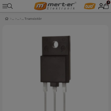
0
Transistör