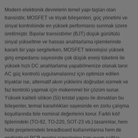
Modern elektronik devrelerin temel yapı taşları olan
transistör, MOSFET ve triyak bileşenleri, güç yönetimi ve
sinyal kontrolünde en yüksek performansı sunmak üzere
üretilmiştir. Bipolar transistörler (BJT) düşük gürültülü
sinyal yükseltme ve hassas anahtarlama işlemlerinde
kararlı bir yapı sergilerken, MOSFET teknolojisi yüksek
giriş empedansı sayesinde çok düşük enerji tüketimi ile
yüksek hızlı DC anahtarlama yapabilmenize olanak tanır.
AC güç kontrolü uygulamalarınız için optimize edilen
triyaklar ise, alternatif akım yüklerini doğrudan sürmek ve
faz kontrolü yapmak için mükemmel bir çözüm sunar.
Yüksek kaliteli silikon (Si) kristal yapısı ile donatılan bu
bileşenler, termal kararlılıkları sayesinde en zorlu çalışma
koşullarında bile nominal değerlerini korur. Farklı kılıf
tiplerindeki (TO-92, TO-220, SOT-23 vb.) tasarımlar, hem
hobi projelerindeki breadboard kullanımlarına hem de
endüstriyel PCB montaj süreçlerine tam uyum sağlar.