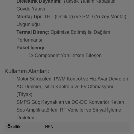
Dielektrik Dayanımı:
Yüksek Yalıtım Kapasiteli
Gövde Yapısı
Montaj Tipi:
THT (Delik İçi) ve SMD (Yüzey Montaj)
Uygunluğu
Termal Direnç:
Optimize Edilmiş Isı Dağılım
Performansı
Paket İçeriği:
1x Component Yarı İletken Bileşen
Kullanım Alanları:
Motor Sürücüleri, PWM Kontrol ve Hız Ayar Devreleri
AC Dimmer, Isıtıcı Kontrolü ve Ev Otomasyonu
(Triyak)
SMPS Güç Kaynakları ve DC-DC Konvertör Katları
Ses Amplifikatörleri, RF Vericiler ve Sinyal İşleme
Üniteleri
Özellik
NPN