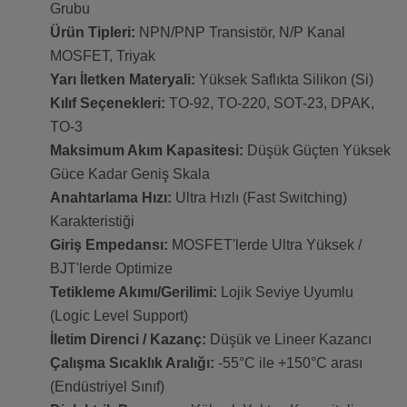
Grubu
Ürün Tipleri:
NPN/PNP Transistör, N/P Kanal
MOSFET, Triyak
Yarı İletken Materyali:
Yüksek Saflıkta Silikon (Si)
Kılıf Seçenekleri:
TO-92, TO-220, SOT-23, DPAK,
TO-3
Maksimum Akım Kapasitesi:
Düşük Güçten Yüksek
Güce Kadar Geniş Skala
Anahtarlama Hızı:
Ultra Hızlı (Fast Switching)
Karakteristiği
Giriş Empedansı:
MOSFET'lerde Ultra Yüksek /
BJT'lerde Optimize
Tetikleme Akımı/Gerilimi:
Lojik Seviye Uyumlu
(Logic Level Support)
İletim Direnci / Kazanç:
Düşük ve Lineer Kazancı
Çalışma Sıcaklık Aralığı:
-55°C ile +150°C arası
(Endüstriyel Sınıf)