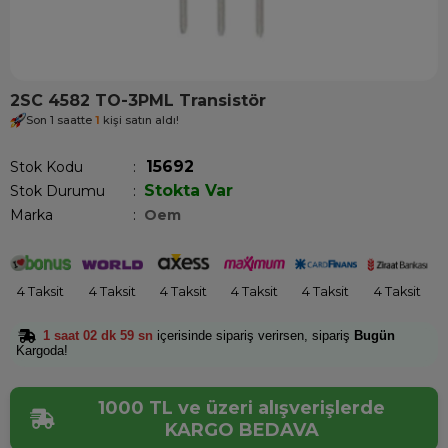
2SC 4582 TO-3PML Transistör
Son 1 saatte
1
kişi satın aldı!
15692
Stok Kodu
Stokta Var
Stok Durumu
:
Marka
:
Oem
4 Taksit
4 Taksit
4 Taksit
4 Taksit
4 Taksit
4 Taksit
1 saat 02 dk 59 sn
içerisinde sipariş verirsen, sipariş
Bugün
Kargoda!
1000 TL ve üzeri alışverişlerde
KARGO BEDAVA