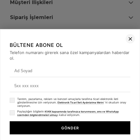
Müşteri İlişkileri
Sipariş İşlemleri
Bize Ulaşın
BÜLTENE ABONE OL
+90 (850) 473 08 08
Telefon numaranı girerek sana özel kampanyalardan haberdar
ol.
Tevfik Bey Mah. Dr. Ali Demir Cd. No:51 Kat:2 Kobi İş Merkezi
Küçükçekmece / İstanbul
Tanıtım, pazarlama, reklam ve benzeri amaçlarla tarafıma ticari elektronik ileti
gönderilmesine izin veriyorum.
'ni okudum onay
Elektronik Ticari İleti Aydınlatma Metni
veriyorum.
Paylaştığım bilgilerin
KVKK kapsamında tarafınızca korunmasını, sms ve WhatsApp
kabul ediyorum.
üzerinden bilgilendirmeleri almayı
© 2008 - 2026
merterelektronik.com
Whatsapp
- Tüm Hakları Saklıdır. Kredi kartı bilgileriniz 256bit SSL sertifikası ile
GÖNDER
korunmaktadır.