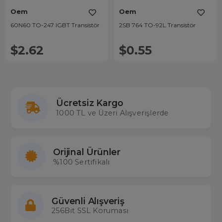
Oem
Oem
60N60 TO-247 IGBT Transistör
2SB 764 TO-92L Transistör
$2.62
$0.55
Ücretsiz Kargo
1000 TL ve Üzeri Alışverişlerde
Orijinal Ürünler
%100 Sertifikalı
Güvenli Alışveriş
256Bit SSL Koruması