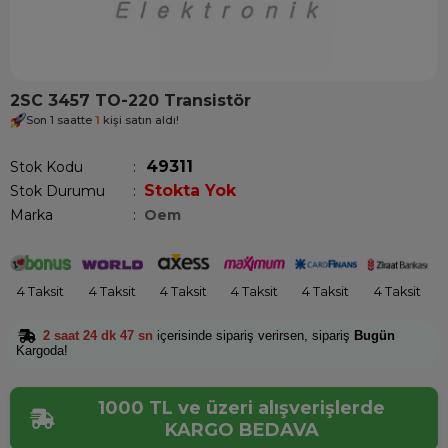
2SC 3457 TO-220 Transistör
Son 1 saatte
1
kişi satın aldı!
49311
Stok Kodu
Stokta Yok
Stok Durumu
:
Marka
:
Oem
4 Taksit
4 Taksit
4 Taksit
4 Taksit
4 Taksit
4 Taksit
2 saat 24 dk 47 sn
içerisinde sipariş verirsen, sipariş
Bugün
Kargoda!
1000 TL ve üzeri alışverişlerde
KARGO BEDAVA