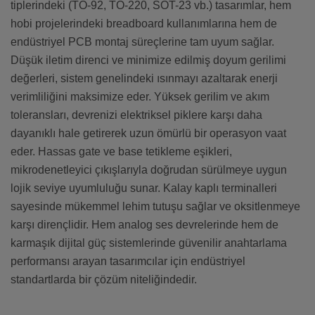
tiplerindeki (TO-92, TO-220, SOT-23 vb.) tasarımlar, hem
hobi projelerindeki breadboard kullanımlarına hem de
endüstriyel PCB montaj süreçlerine tam uyum sağlar.
Düşük iletim direnci ve minimize edilmiş doyum gerilimi
değerleri, sistem genelindeki ısınmayı azaltarak enerji
verimliliğini maksimize eder. Yüksek gerilim ve akım
toleransları, devrenizi elektriksel piklere karşı daha
dayanıklı hale getirerek uzun ömürlü bir operasyon vaat
eder. Hassas gate ve base tetikleme eşikleri,
mikrodenetleyici çıkışlarıyla doğrudan sürülmeye uygun
lojik seviye uyumluluğu sunar. Kalay kaplı terminalleri
sayesinde mükemmel lehim tutuşu sağlar ve oksitlenmeye
karşı dirençlidir. Hem analog ses devrelerinde hem de
karmaşık dijital güç sistemlerinde güvenilir anahtarlama
performansı arayan tasarımcılar için endüstriyel
standartlarda bir çözüm niteliğindedir.