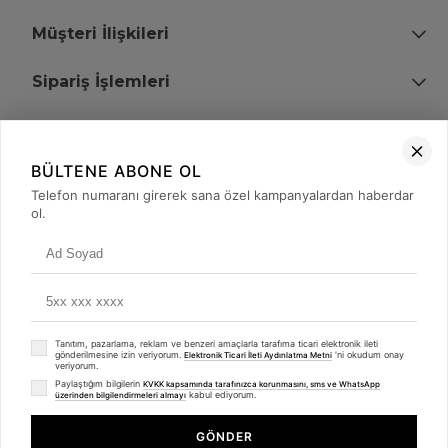
Müşteri İlişkileri
Sipariş İşlemleri
Bize Ulaşın
BÜLTENE ABONE OL
+90 (850) 473 08 08
Telefon numaranı girerek sana özel kampanyalardan haberdar
ol.
Tevfik Bey Mah. Dr. Ali Demir Cd. No:51 Kat:2 Kobi İş Merkezi
Küçükçekmece / İstanbul
Tanıtım, pazarlama, reklam ve benzeri amaçlarla tarafıma ticari elektronik ileti
gönderilmesine izin veriyorum.
'ni okudum onay
Elektronik Ticari İleti Aydınlatma Metni
veriyorum.
Paylaştığım bilgilerin
KVKK kapsamında tarafınızca korunmasını, sms ve WhatsApp
kabul ediyorum.
üzerinden bilgilendirmeleri almayı
© 2008 - 2026
merterelektronik.com
Whatsapp
- Tüm Hakları Saklıdır. Kredi kartı bilgileriniz 256bit SSL sertifikası ile
GÖNDER