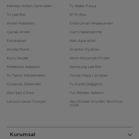
Merkezi Anten Santralleri
Tv Yedek Parça
Tv Led Bar
IP Tv Box
Anten Kabloları
Enstrüman Aksesuarları
Çanak Anten
Cami Seslendirme
Fotokapan
Askı Aparatları
Access Point
İnvertör Fiyatları
Kuru Aküler
Akım Korumalı Prizler
Notebook Adaptör
Samsung Led Bar
Tv Tamir Malzemeleri
Tırnak Masa Lambası
Güvenlik Sistemleri
Tv Panel Değişimi
Akü Şarj Cihazı
Tur Rehber Sistemi
Lenovo Lecoo Türkiye
Yeni İthalat Ürünleri Temmuz
2026
Kurumsal