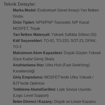
Teknik Detaylar:
Marka Model:
Endüstriyel Genel Amaçlı Yarı İletken
Grubu
Ürün Tipleri:
NPN/PNP Transistör, N/P Kanal
MOSFET, Triyak
Yarı İletken Materyali:
Yüksek Saflıkta Silikon (Si)
Kılıf Seçenekleri:
TO-92, TO-220, SOT-23, DPAK,
TO-3
Maksimum Akım Kapasitesi:
Düşük Güçten Yüksek
Güce Kadar Geniş Skala
Anahtarlama Hızı:
Ultra Hızlı (Fast Switching)
Karakteristiği
Giriş Empedansı:
MOSFET'lerde Ultra Yüksek /
BJT'lerde Optimize
Tetikleme Akımı/Gerilimi:
Lojik Seviye Uyumlu
(Logic Level Support)
İletim Direnci / Kazanç:
Düşük ve Lineer Kazancı