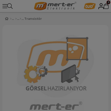
0
Transistör