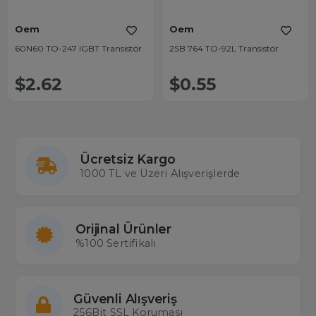
Oem
Oem
60N60 TO-247 IGBT Transistör
2SB 764 TO-92L Transistör
$2.62
$0.55
Ücretsiz Kargo
1000 TL ve Üzeri Alışverişlerde
Orijinal Ürünler
%100 Sertifikalı
Güvenli Alışveriş
256Bit SSL Koruması