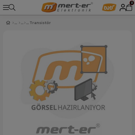
0
Transistör