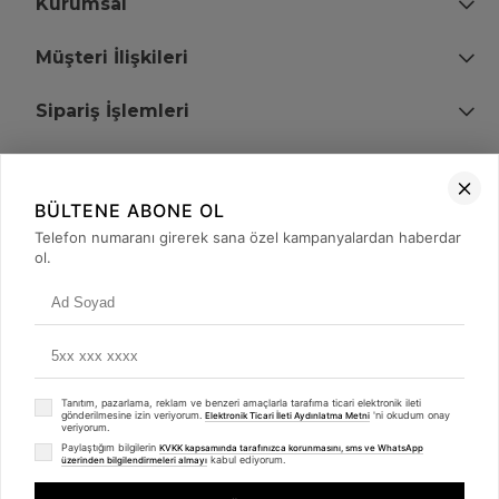
Kurumsal
Müşteri İlişkileri
Sipariş İşlemleri
Bize Ulaşın
BÜLTENE ABONE OL
+90 (850) 473 08 08
Telefon numaranı girerek sana özel kampanyalardan haberdar
ol.
Tevfik Bey Mah. Dr. Ali Demir Cd. No:51 Kat:2 Kobi İş Merkezi
Küçükçekmece / İstanbul
Tanıtım, pazarlama, reklam ve benzeri amaçlarla tarafıma ticari elektronik ileti
gönderilmesine izin veriyorum.
'ni okudum onay
Elektronik Ticari İleti Aydınlatma Metni
veriyorum.
Paylaştığım bilgilerin
KVKK kapsamında tarafınızca korunmasını, sms ve WhatsApp
kabul ediyorum.
üzerinden bilgilendirmeleri almayı
© 2008 - 2026
merterelektronik.com
Whatsapp