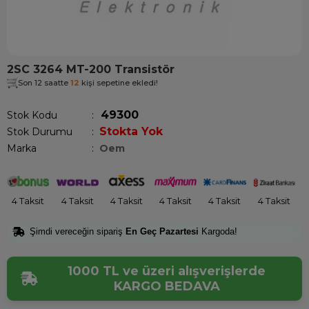
2SC 3264 MT-200 Transistör
Son 12 saatte
12
kişi sepetine ekledi!
49300
Stok Kodu
Stokta Yok
Stok Durumu
:
Marka
:
Oem
4 Taksit
4 Taksit
4 Taksit
4 Taksit
4 Taksit
4 Taksit
Şimdi vereceğin sipariş
En Geç Pazartesi
Kargoda!
1000 TL ve üzeri alışverişlerde
KARGO BEDAVA