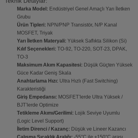
Teknik Detaylar:
Marka Model:
Endüstriyel Genel Amaçlı Yarı İletken
Grubu
Ürün Tipleri:
NPN/PNP Transistör, N/P Kanal
MOSFET, Triyak
Yarı İletken Materyali:
Yüksek Saflıkta Silikon (Si)
Kılıf Seçenekleri:
TO-92, TO-220, SOT-23, DPAK,
TO-3
Maksimum Akım Kapasitesi:
Düşük Güçten Yüksek
Güce Kadar Geniş Skala
Anahtarlama Hızı:
Ultra Hızlı (Fast Switching)
Karakteristiği
Giriş Empedansı:
MOSFET'lerde Ultra Yüksek /
BJT'lerde Optimize
Tetikleme Akımı/Gerilimi:
Lojik Seviye Uyumlu
(Logic Level Support)
İletim Direnci / Kazanç:
Düşük ve Lineer Kazancı
Çalışma Sıcaklık Aralığı:
-55°C ile +150°C arası