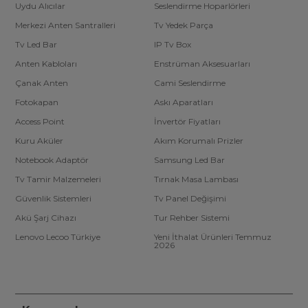
Uydu Alıcılar
Seslendirme Hoparlörleri
Merkezi Anten Santralleri
Tv Yedek Parça
Tv Led Bar
IP Tv Box
Anten Kabloları
Enstrüman Aksesuarları
Çanak Anten
Cami Seslendirme
Fotokapan
Askı Aparatları
Access Point
İnvertör Fiyatları
Kuru Aküler
Akım Korumalı Prizler
Notebook Adaptör
Samsung Led Bar
Tv Tamir Malzemeleri
Tırnak Masa Lambası
Güvenlik Sistemleri
Tv Panel Değişimi
Akü Şarj Cihazı
Tur Rehber Sistemi
Lenovo Lecoo Türkiye
Yeni İthalat Ürünleri Temmuz
2026