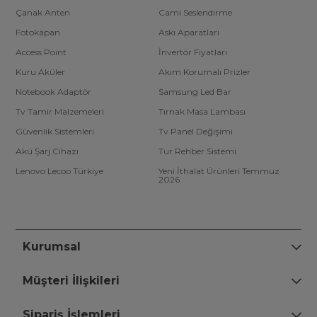
Çanak Anten
Cami Seslendirme
Fotokapan
Askı Aparatları
Access Point
İnvertör Fiyatları
Kuru Aküler
Akım Korumalı Prizler
Notebook Adaptör
Samsung Led Bar
Tv Tamir Malzemeleri
Tırnak Masa Lambası
Güvenlik Sistemleri
Tv Panel Değişimi
Akü Şarj Cihazı
Tur Rehber Sistemi
Lenovo Lecoo Türkiye
Yeni İthalat Ürünleri Temmuz
2026
Kurumsal
Müşteri İlişkileri
Sipariş İşlemleri