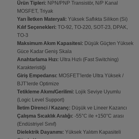
Ürün Tipleri:
NPN/PNP Transistör, N/P Kanal
MOSFET, Triyak
Yarı İletken Materyali:
Yüksek Saflıkta Silikon (Si)
Kılıf Seçenekleri:
TO-92, TO-220, SOT-23, DPAK,
TO-3
Maksimum Akım Kapasitesi:
Düşük Güçten Yüksek
Güce Kadar Geniş Skala
Anahtarlama Hızı:
Ultra Hızlı (Fast Switching)
Karakteristiği
Giriş Empedansı:
MOSFET'lerde Ultra Yüksek /
BJT'lerde Optimize
Tetikleme Akımı/Gerilimi:
Lojik Seviye Uyumlu
(Logic Level Support)
İletim Direnci / Kazanç:
Düşük ve Lineer Kazancı
Çalışma Sıcaklık Aralığı:
-55°C ile +150°C arası
(Endüstriyel Sınıf)
Dielektrik Dayanımı:
Yüksek Yalıtım Kapasiteli