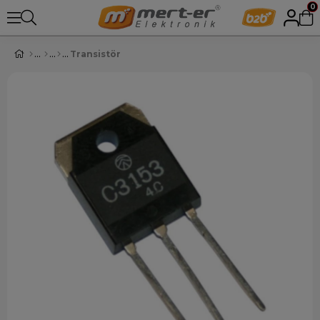
0
Transistör