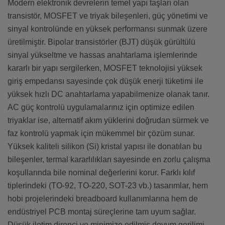
Modern elektronik devrelerin temel yapı taşları olan
transistör, MOSFET ve triyak bileşenleri, güç yönetimi ve
sinyal kontrolünde en yüksek performansı sunmak üzere
üretilmiştir. Bipolar transistörler (BJT) düşük gürültülü
sinyal yükseltme ve hassas anahtarlama işlemlerinde
kararlı bir yapı sergilerken, MOSFET teknolojisi yüksek
giriş empedansı sayesinde çok düşük enerji tüketimi ile
yüksek hızlı DC anahtarlama yapabilmenize olanak tanır.
AC güç kontrolü uygulamalarınız için optimize edilen
triyaklar ise, alternatif akım yüklerini doğrudan sürmek ve
faz kontrolü yapmak için mükemmel bir çözüm sunar.
Yüksek kaliteli silikon (Si) kristal yapısı ile donatılan bu
bileşenler, termal kararlılıkları sayesinde en zorlu çalışma
koşullarında bile nominal değerlerini korur. Farklı kılıf
tiplerindeki (TO-92, TO-220, SOT-23 vb.) tasarımlar, hem
hobi projelerindeki breadboard kullanımlarına hem de
endüstriyel PCB montaj süreçlerine tam uyum sağlar.
Düşük iletim direnci ve minimize edilmiş doyum gerilimi