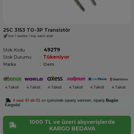
2SC 3153 TO-3P Transistör
Son 1 saatte
1
kişi satın aldı!
49279
Stok Kodu
Tükeniyor
Stok Durumu
:
Marka
:
Oem
4 Taksit
4 Taksit
4 Taksit
4 Taksit
4 Taksit
4 Taksit
4 saat 43 dk 01 sn
içerisinde sipariş verirsen, sipariş
Bugün
Kargoda!
1000 TL ve üzeri alışverişlerde
KARGO BEDAVA