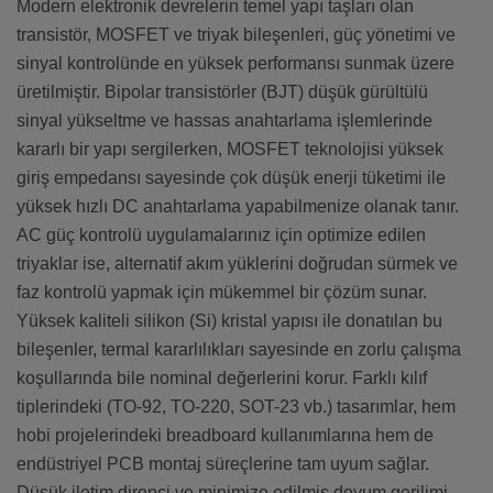
Modern elektronik devrelerin temel yapı taşları olan
transistör, MOSFET ve triyak bileşenleri, güç yönetimi ve
sinyal kontrolünde en yüksek performansı sunmak üzere
üretilmiştir. Bipolar transistörler (BJT) düşük gürültülü
sinyal yükseltme ve hassas anahtarlama işlemlerinde
kararlı bir yapı sergilerken, MOSFET teknolojisi yüksek
giriş empedansı sayesinde çok düşük enerji tüketimi ile
yüksek hızlı DC anahtarlama yapabilmenize olanak tanır.
AC güç kontrolü uygulamalarınız için optimize edilen
triyaklar ise, alternatif akım yüklerini doğrudan sürmek ve
faz kontrolü yapmak için mükemmel bir çözüm sunar.
Yüksek kaliteli silikon (Si) kristal yapısı ile donatılan bu
bileşenler, termal kararlılıkları sayesinde en zorlu çalışma
koşullarında bile nominal değerlerini korur. Farklı kılıf
tiplerindeki (TO-92, TO-220, SOT-23 vb.) tasarımlar, hem
hobi projelerindeki breadboard kullanımlarına hem de
endüstriyel PCB montaj süreçlerine tam uyum sağlar.
Düşük iletim direnci ve minimize edilmiş doyum gerilimi