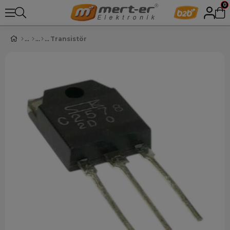
0
Transistör