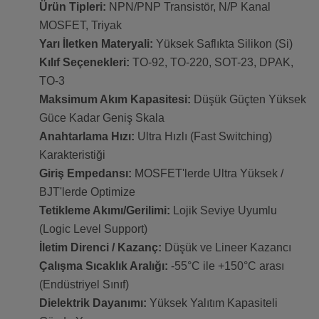
Ürün Tipleri:
NPN/PNP Transistör, N/P Kanal
MOSFET, Triyak
Yarı İletken Materyali:
Yüksek Saflıkta Silikon (Si)
Kılıf Seçenekleri:
TO-92, TO-220, SOT-23, DPAK,
TO-3
Maksimum Akım Kapasitesi:
Düşük Güçten Yüksek
Güce Kadar Geniş Skala
Anahtarlama Hızı:
Ultra Hızlı (Fast Switching)
Karakteristiği
Giriş Empedansı:
MOSFET'lerde Ultra Yüksek /
BJT'lerde Optimize
Tetikleme Akımı/Gerilimi:
Lojik Seviye Uyumlu
(Logic Level Support)
İletim Direnci / Kazanç:
Düşük ve Lineer Kazancı
Çalışma Sıcaklık Aralığı:
-55°C ile +150°C arası
(Endüstriyel Sınıf)
Dielektrik Dayanımı:
Yüksek Yalıtım Kapasiteli