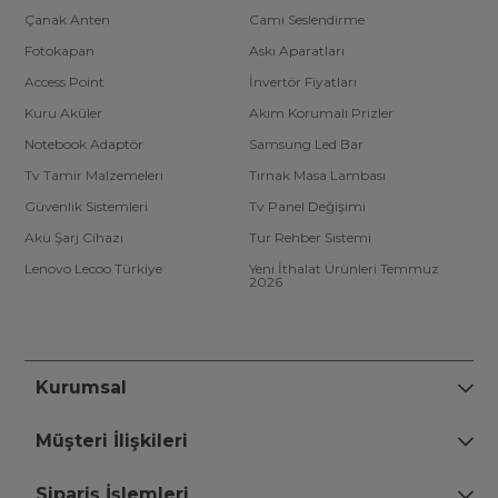
Çanak Anten
Cami Seslendirme
Fotokapan
Askı Aparatları
Access Point
İnvertör Fiyatları
Kuru Aküler
Akım Korumalı Prizler
Notebook Adaptör
Samsung Led Bar
Tv Tamir Malzemeleri
Tırnak Masa Lambası
Güvenlik Sistemleri
Tv Panel Değişimi
Akü Şarj Cihazı
Tur Rehber Sistemi
Lenovo Lecoo Türkiye
Yeni İthalat Ürünleri Temmuz
2026
Kurumsal
Müşteri İlişkileri
Sipariş İşlemleri