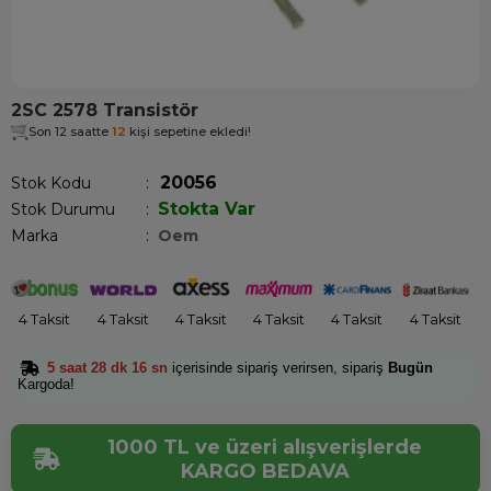
2SC 2578 Transistör
Son 12 saatte
12
kişi sepetine ekledi!
20056
Stok Kodu
Stokta Var
Stok Durumu
:
Marka
:
Oem
4 Taksit
4 Taksit
4 Taksit
4 Taksit
4 Taksit
4 Taksit
5 saat 28 dk 16 sn
içerisinde sipariş verirsen, sipariş
Bugün
Kargoda!
1000 TL ve üzeri alışverişlerde
KARGO BEDAVA