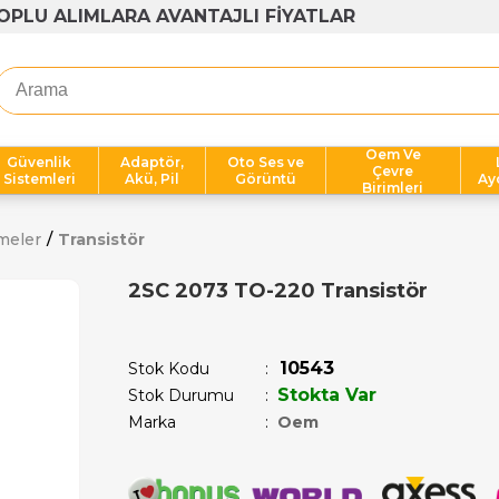
1000 TL ÜZERİ ÜCRETSİZ KARGO
Oem Ve
Güvenlik
Adaptör,
Oto Ses ve
Çevre
Sistemleri
Akü, Pil
Görüntü
Ay
Birimleri
meler
Transistör
2SC 2073 TO-220 Transistör
Son 1 saatte
1
kişi satın aldı!
10543
Stok Kodu
Stokta Var
Stok Durumu
:
Marka
:
Oem