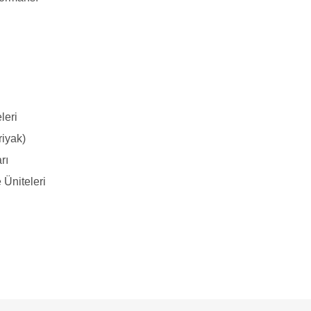
leri
riyak)
rı
 Üniteleri