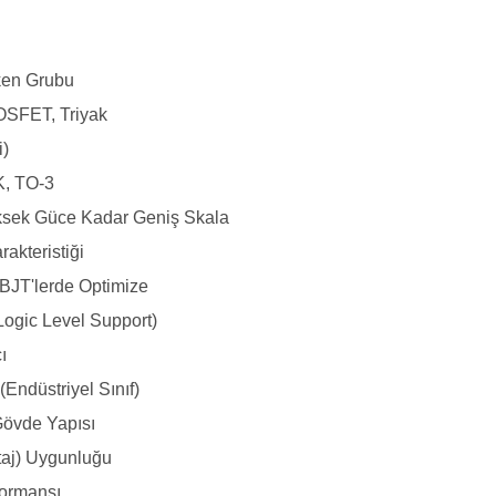
tken Grubu
OSFET, Triyak
i)
, TO-3
sek Güce Kadar Geniş Skala
rakteristiği
BJT'lerde Optimize
Logic Level Support)
ı
(Endüstriyel Sınıf)
Gövde Yapısı
taj) Uygunluğu
formansı