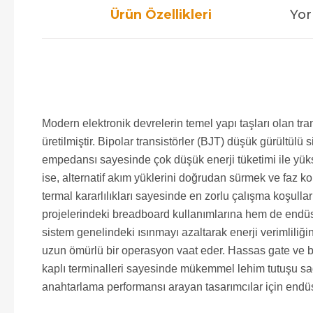
Ürün Özellikleri
Yor
Modern elektronik devrelerin temel yapı taşları olan t
üretilmiştir. Bipolar transistörler (BJT) düşük gürültül
empedansı sayesinde çok düşük enerji tüketimi ile yüks
ise, alternatif akım yüklerini doğrudan sürmek ve faz ko
termal kararlılıkları sayesinde en zorlu çalışma koşullar
projelerindeki breadboard kullanımlarına hem de endüst
sistem genelindeki ısınmayı azaltarak enerji verimliliği
uzun ömürlü bir operasyon vaat eder. Hassas gate ve ba
kaplı terminalleri sayesinde mükemmel lehim tutuşu sağ
anahtarlama performansı arayan tasarımcılar için endüst