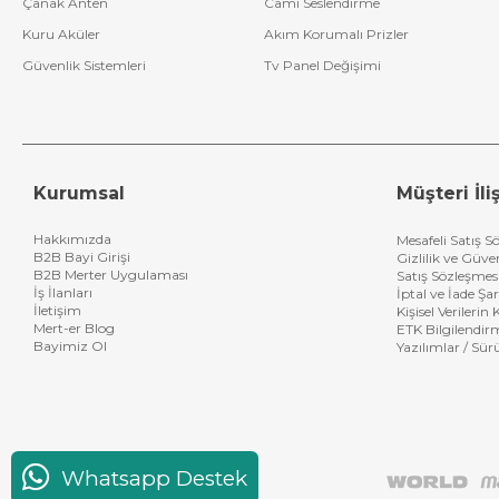
Çanak Anten
Cami Seslendirme
Kuru Aküler
Akım Korumalı Prizler
Güvenlik Sistemleri
Tv Panel Değişimi
Kurumsal
Müşteri İliş
Hakkımızda
Mesafeli Satış S
B2B Bayi Girişi
Gizlilik ve Güve
B2B Merter Uygulaması
Satış Sözleşmes
İş İlanları
İptal ve İade Şar
İletişim
Kişisel Verileri
Mert-er Blog
ETK Bilgilendir
Bayimiz Ol
Yazılımlar / Sür
Whatsapp Destek