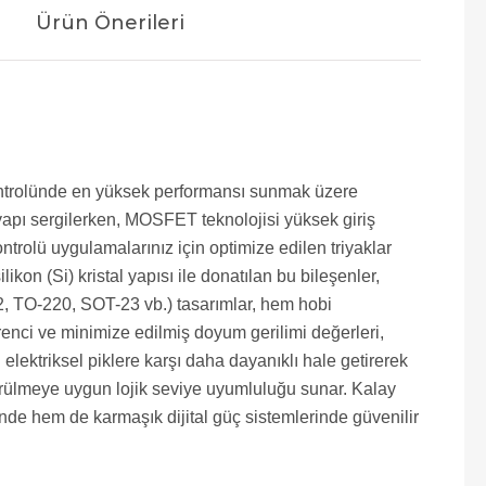
Ürün Önerileri
 kontrolünde en yüksek performansı sunmak üzere
r yapı sergilerken, MOSFET teknolojisi yüksek giriş
rolü uygulamalarınız için optimize edilen triyaklar
kon (Si) kristal yapısı ile donatılan bu bileşenler,
O-92, TO-220, SOT-23 vb.) tasarımlar, hem hobi
enci ve minimize edilmiş doyum gerilimi değerleri,
elektriksel piklere karşı daha dayanıklı hale getirerek
sürülmeye uygun lojik seviye uyumluluğu sunar. Kalay
nde hem de karmaşık dijital güç sistemlerinde güvenilir