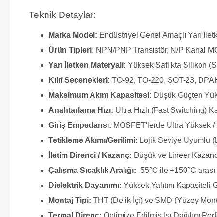
Teknik Detaylar:
Marka Model:
Endüstriyel Genel Amaçlı Yarı İle
Ürün Tipleri:
NPN/PNP Transistör, N/P Kanal M
Yarı İletken Materyali:
Yüksek Saflıkta Silikon (S
Kılıf Seçenekleri:
TO-92, TO-220, SOT-23, DPAK
Maksimum Akım Kapasitesi:
Düşük Güçten Yük
Anahtarlama Hızı:
Ultra Hızlı (Fast Switching) Ka
Giriş Empedansı:
MOSFET'lerde Ultra Yüksek / 
Tetikleme Akımı/Gerilimi:
Lojik Seviye Uyumlu (
İletim Direnci / Kazanç:
Düşük ve Lineer Kazanc
Çalışma Sıcaklık Aralığı:
-55°C ile +150°C arası 
Dielektrik Dayanımı:
Yüksek Yalıtım Kapasiteli 
Montaj Tipi:
THT (Delik İçi) ve SMD (Yüzey Mon
Termal Direnç:
Optimize Edilmiş Isı Dağılım Per