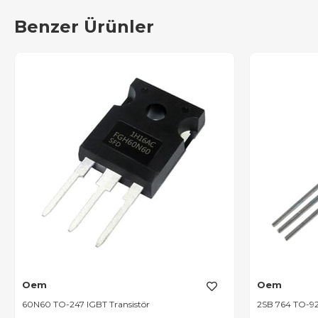
Benzer Ürünler
Oem
Oem
60N60 TO-247 IGBT Transistör
2SB 764 TO-92