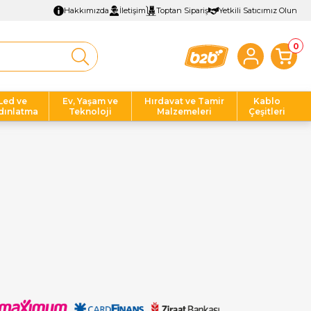
Hakkımızda
İletişim
Toptan Sipariş
Yetkili Satıcımız Olun
0
Led ve
Ev, Yaşam ve
Hırdavat ve Tamir
Kablo
dınlatma
Teknoloji
Malzemeleri
Çeşitleri