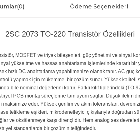
umlar
(0)
Ödeme Seçenekleri
2SC 2073 TO-220 Transistör Özellikleri
ransistör, MOSFET ve triyak bileşenleri, güç yönetimi ve sinyal
ü sinyal yükseltme ve hassas anahtarlama işlemlerinde kararlı bi
ek hızlı DC anahtarlama yapabilmenize olanak tanır. AC güç kont
ntrolü yapmak için mükemmel bir çözüm sunar. Yüksek kaliteli sili
ında bile nominal değerlerini korur. Farklı kılıf tiplerindeki (T
riyel PCB montaj süreçlerine tam uyum sağlar. Düşük iletim dir
ni maksimize eder. Yüksek gerilim ve akım toleransları, devrenizi 
se tetikleme eşikleri, mikrodenetleyici çıkışlarıyla doğrudan 
lar ve oksitlenmeye karşı dirençlidir. Hem analog ses devreleri
riyel standartlarda bir çözüm niteliğindedir.