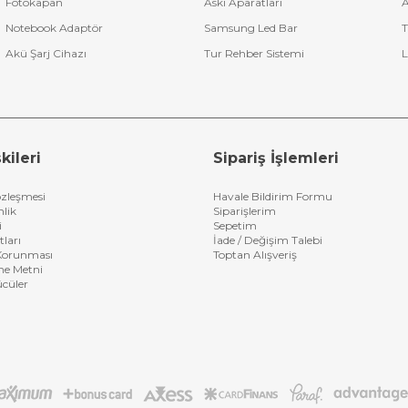
Fotokapan
Askı Aparatları
A
Notebook Adaptör
Samsung Led Bar
T
Akü Şarj Cihazı
Tur Rehber Sistemi
L
kileri
Sipariş İşlemleri
özleşmesi
Havale Bildirim Formu
nlik
Siparişlerim
i
Sepetim
tları
İade / Değişim Talebi
n Korunması
Toptan Alışveriş
me Metni
ücüler