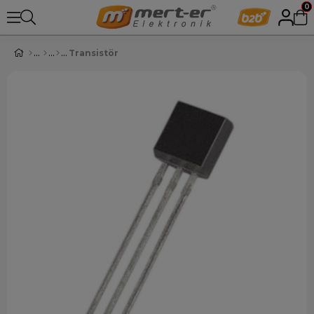
0
Transistör