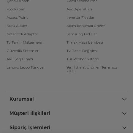
Çanak Anten
Cami Seslendirme
Fotokapan
Askı Aparatları
Access Point
İnvertör Fiyatları
Kuru Aküler
Akım Korumalı Prizler
Notebook Adaptör
Samsung Led Bar
Tv Tamir Malzemeleri
Tırnak Masa Lambası
Güvenlik Sistemleri
Tv Panel Değişimi
Akü Şarj Cihazı
Tur Rehber Sistemi
Lenovo Lecoo Türkiye
Yeni İthalat Ürünleri Temmuz
2026
Kurumsal
Müşteri İlişkileri
Sipariş İşlemleri