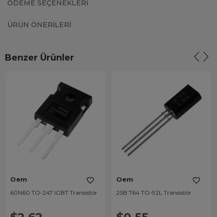
ÖDEME SEÇENEKLERI
ÜRÜN ÖNERILERI
Benzer Ürünler
Oem
Oem
60N60 TO-247 IGBT Transistör
2SB 764 TO-92L Transistör