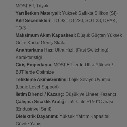
MOSFET, Triyak
Yarı İletken Materyali:
Yüksek Saflıkta Silikon (Si)
Kılıf Seçenekleri:
TO-92, TO-220, SOT-23, DPAK,
TO-3
Maksimum Akım Kapasitesi:
Düşük Güçten Yüksek
Güce Kadar Geniş Skala
Anahtarlama Hızı:
Ultra Hızlı (Fast Switching)
Karakteristiği
Giriş Empedansı:
MOSFET'lerde Ultra Yüksek /
BJT'lerde Optimize
Tetikleme Akımı/Gerilimi:
Lojik Seviye Uyumlu
(Logic Level Support)
İletim Direnci / Kazanç:
Düşük ve Lineer Kazancı
Çalışma Sıcaklık Aralığı:
-55°C ile +150°C arası
(Endüstriyel Sınıf)
Dielektrik Dayanımı:
Yüksek Yalıtım Kapasiteli
Gövde Yapısı