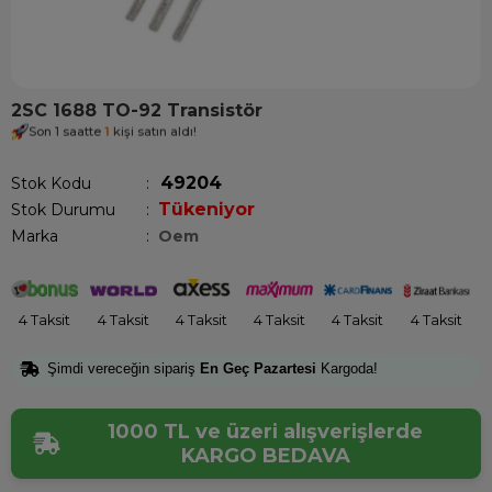
2SC 1688 TO-92 Transistör
Son 1 saatte
1
kişi satın aldı!
49204
Stok Kodu
Tükeniyor
Stok Durumu
:
Marka
:
Oem
4 Taksit
4 Taksit
4 Taksit
4 Taksit
4 Taksit
4 Taksit
Şimdi vereceğin sipariş
En Geç Pazartesi
Kargoda!
1000 TL ve üzeri alışverişlerde
KARGO BEDAVA