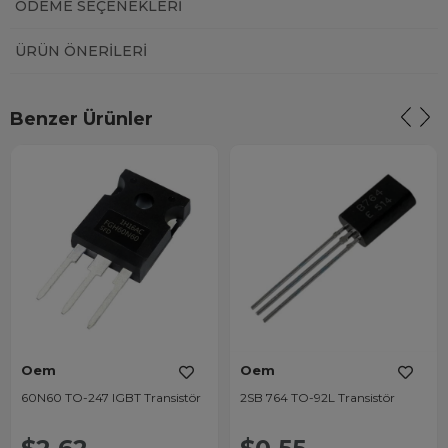
ÖDEME SEÇENEKLERI
ÜRÜN ÖNERILERI
Benzer Ürünler
Oem
Oem
60N60 TO-247 IGBT Transistör
2SB 764 TO-92L Transistör