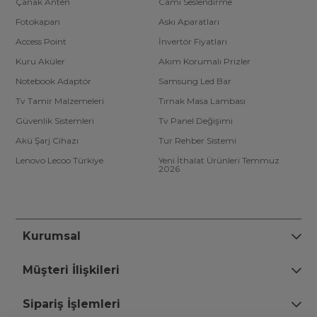
Çanak Anten
Cami Seslendirme
Fotokapan
Askı Aparatları
Access Point
İnvertör Fiyatları
Kuru Aküler
Akım Korumalı Prizler
Notebook Adaptör
Samsung Led Bar
Tv Tamir Malzemeleri
Tırnak Masa Lambası
Güvenlik Sistemleri
Tv Panel Değişimi
Akü Şarj Cihazı
Tur Rehber Sistemi
Lenovo Lecoo Türkiye
Yeni İthalat Ürünleri Temmuz
2026
Kurumsal
Müşteri İlişkileri
Sipariş İşlemleri