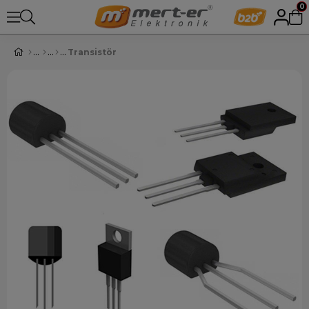
0
Transistör