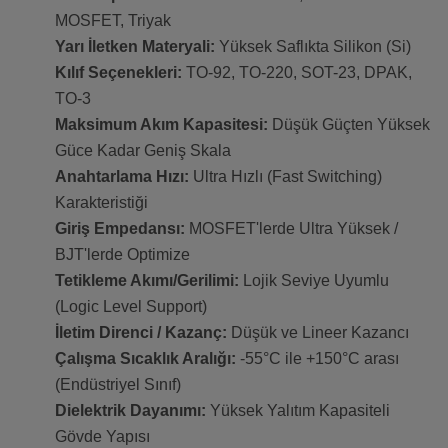
MOSFET, Triyak
Yarı İletken Materyali:
Yüksek Saflıkta Silikon (Si)
Kılıf Seçenekleri:
TO-92, TO-220, SOT-23, DPAK,
TO-3
Maksimum Akım Kapasitesi:
Düşük Güçten Yüksek
Güce Kadar Geniş Skala
Anahtarlama Hızı:
Ultra Hızlı (Fast Switching)
Karakteristiği
Giriş Empedansı:
MOSFET'lerde Ultra Yüksek /
BJT'lerde Optimize
Tetikleme Akımı/Gerilimi:
Lojik Seviye Uyumlu
(Logic Level Support)
İletim Direnci / Kazanç:
Düşük ve Lineer Kazancı
Çalışma Sıcaklık Aralığı:
-55°C ile +150°C arası
(Endüstriyel Sınıf)
Dielektrik Dayanımı:
Yüksek Yalıtım Kapasiteli
Gövde Yapısı