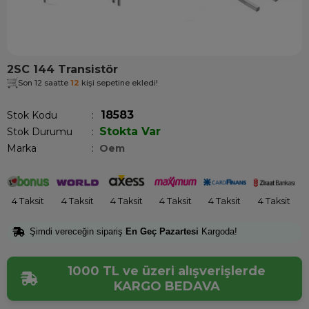
2SC 144 Transistör
Son 12 saatte
12
kişi sepetine ekledi!
18583
Stok Kodu
Stokta Var
Stok Durumu
:
Marka
:
Oem
4 Taksit
4 Taksit
4 Taksit
4 Taksit
4 Taksit
4 Taksit
Şimdi vereceğin sipariş
En Geç Pazartesi
Kargoda!
1000 TL ve üzeri alışverişlerde
KARGO BEDAVA