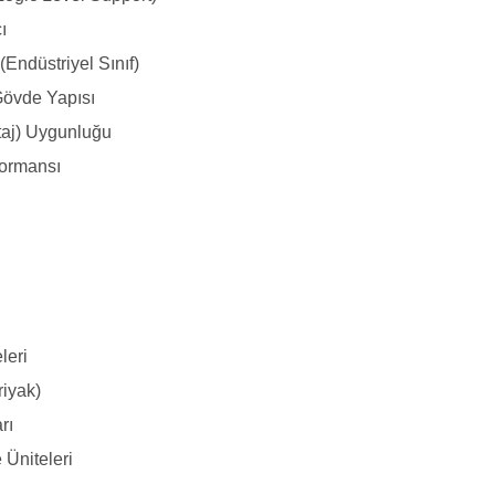
ı
(Endüstriyel Sınıf)
Gövde Yapısı
taj) Uygunluğu
formansı
leri
riyak)
rı
 Üniteleri