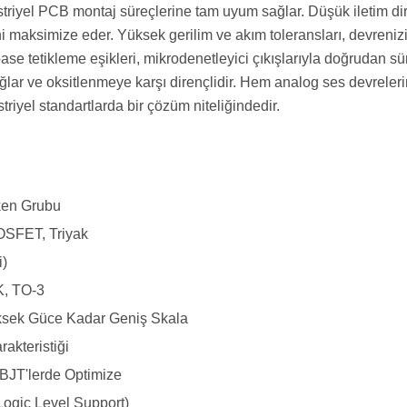
riyel PCB montaj süreçlerine tam uyum sağlar. Düşük iletim dir
ni maksimize eder. Yüksek gerilim ve akım toleransları, devrenizi 
se tetikleme eşikleri, mikrodenetleyici çıkışlarıyla doğrudan 
lar ve oksitlenmeye karşı dirençlidir. Hem analog ses devreleri
riyel standartlarda bir çözüm niteliğindedir.
tken Grubu
OSFET, Triyak
i)
, TO-3
sek Güce Kadar Geniş Skala
rakteristiği
BJT'lerde Optimize
Logic Level Support)