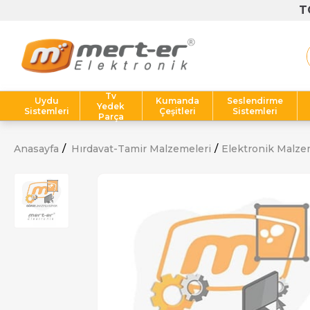
T
Tv
Uydu
Kumanda
Seslendirme
Yedek
Sistemleri
Çeşitleri
Sistemleri
Parça
Anasayfa
Hırdavat-Tamir Malzemeleri
Elektronik Malze