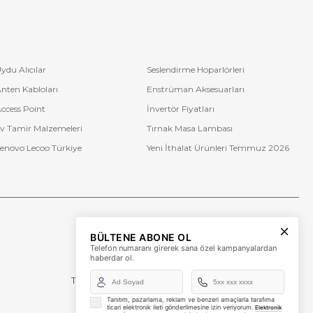
ydu Alıcılar
Seslendirme Hoparlörleri
nten Kabloları
Enstrüman Aksesuarları
ccess Point
İnvertör Fiyatları
v Tamir Malzemeleri
Tırnak Masa Lambası
enovo Lecoo Türkiye
Yeni İthalat Ürünleri Temmuz 2026
Bize Ulaşın
BÜLTENE ABONE OL
+90 (850) 473 08 08
Telefon numaranı girerek sana özel kampanyalardan
haberdar ol.
Tevfik Bey Mah. Dr. Ali Demir Cd. No:51 Kat:2 Kobi İş
Merkezi
Küçükçekmece / İstanbul
Tanıtım, pazarlama, reklam ve benzeri amaçlarla tarafıma
ticari elektronik ileti gönderilmesine izin veriyorum.
Elektronik