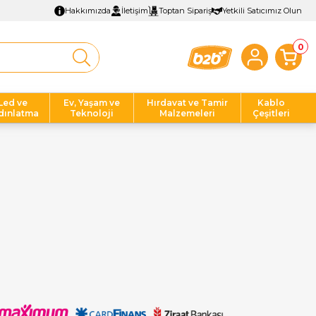
Hakkımızda
İletişim
Toptan Sipariş
Yetkili Satıcımız Olun
0
Led ve
Ev, Yaşam ve
Hırdavat ve Tamir
Kablo
dınlatma
Teknoloji
Malzemeleri
Çeşitleri