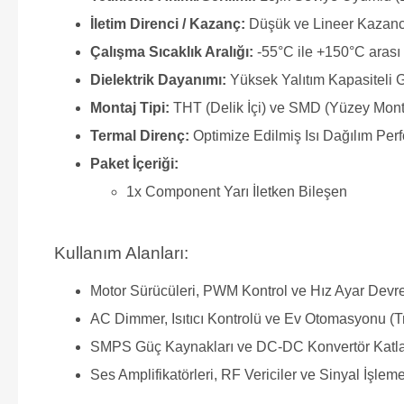
İletim Direnci / Kazanç:
Düşük ve Lineer Kazanc
Çalışma Sıcaklık Aralığı:
-55°C ile +150°C arası 
Dielektrik Dayanımı:
Yüksek Yalıtım Kapasiteli 
Montaj Tipi:
THT (Delik İçi) ve SMD (Yüzey Mon
Termal Direnç:
Optimize Edilmiş Isı Dağılım Per
Paket İçeriği:
1x Component Yarı İletken Bileşen
Kullanım Alanları:
Motor Sürücüleri, PWM Kontrol ve Hız Ayar Devre
AC Dimmer, Isıtıcı Kontrolü ve Ev Otomasyonu (T
SMPS Güç Kaynakları ve DC-DC Konvertör Katla
Ses Amplifikatörleri, RF Vericiler ve Sinyal İşleme