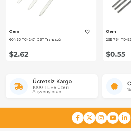
Oem
Oem
60N60 TO-247 IGBT Transistör
2SB 764 TO-92
$2.62
$0.55
Ücretsiz Kargo
O
1000 TL ve Üzeri
%
Alışverişlerde