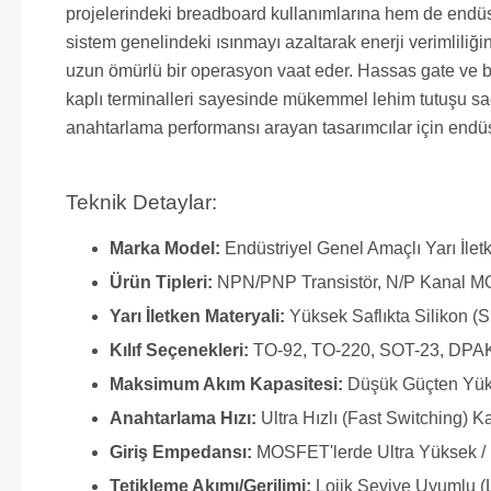
projelerindeki breadboard kullanımlarına hem de endüst
sistem genelindeki ısınmayı azaltarak enerji verimliliği
uzun ömürlü bir operasyon vaat eder. Hassas gate ve ba
kaplı terminalleri sayesinde mükemmel lehim tutuşu sağ
anahtarlama performansı arayan tasarımcılar için endüst
Teknik Detaylar:
Marka Model:
Endüstriyel Genel Amaçlı Yarı İle
Ürün Tipleri:
NPN/PNP Transistör, N/P Kanal M
Yarı İletken Materyali:
Yüksek Saflıkta Silikon (S
Kılıf Seçenekleri:
TO-92, TO-220, SOT-23, DPAK
Maksimum Akım Kapasitesi:
Düşük Güçten Yük
Anahtarlama Hızı:
Ultra Hızlı (Fast Switching) Ka
Giriş Empedansı:
MOSFET'lerde Ultra Yüksek / 
Tetikleme Akımı/Gerilimi:
Lojik Seviye Uyumlu (