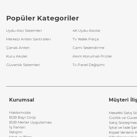
Popüler Kategoriler
Uydu Alıcı Sistemleri
4K Uydu Alıcılar
Merkezi Anten Santralleri
Tv Yedek Parça
Çanak Anten
Cami Seslendirme
Kuru Aküler
Akım Korumalı Prizler
Güvenlik Sistemleri
Tv Panel Değişimi
Kurumsal
Müşteri İliş
Hakkımızda
Mesafeli Satış S
B2B Bayi Girişi
Gizlilik ve Güve
B2B Merter Uygulaması
Satış Sözleşmes
İş İlanları
İptal ve İade Şar
İletişim
Kişisel Verileri
Mert-er Blog