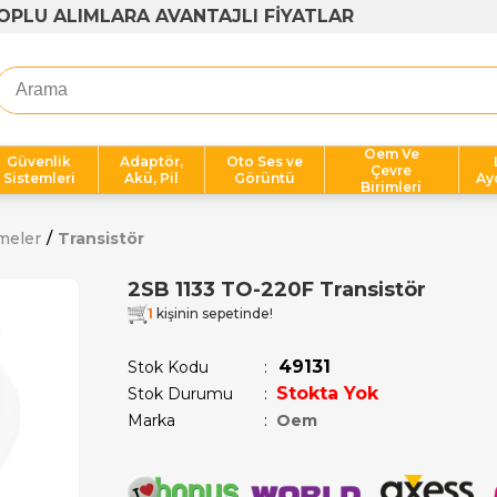
OPLU ALIMLARA AVANTAJLI FİYATLAR
Oem Ve
Güvenlik
Adaptör,
Oto Ses ve
Çevre
Sistemleri
Akü, Pil
Görüntü
Ay
Birimleri
meler
Transistör
2SB 1133 TO-220F Transistör
1
kişinin sepetinde!
49131
Stok Kodu
Stokta Yok
Stok Durumu
:
Marka
:
Oem