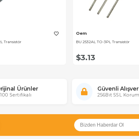
Oem
L Transistör
BU 2532AL TO-3PL Transistör
$3.13
rijinal Ürünler
Güvenli Alışver
100 Sertifikalı
256Bit SSL Korum