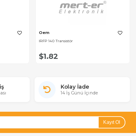
Oem
IRFP 140 Transistör
$1.82
iş
Kolay İade
ası
14 İş Günü İçinde
Kayıt Ol