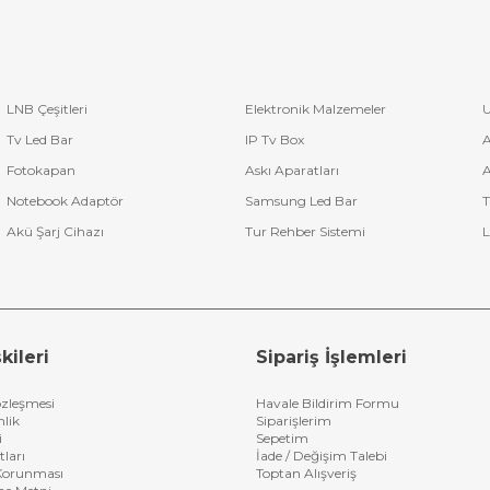
LNB Çeşitleri
Elektronik Malzemeler
U
Tv Led Bar
IP Tv Box
A
Fotokapan
Askı Aparatları
A
Notebook Adaptör
Samsung Led Bar
T
Akü Şarj Cihazı
Tur Rehber Sistemi
L
kileri
Sipariş İşlemleri
özleşmesi
Havale Bildirim Formu
nlik
Siparişlerim
i
Sepetim
tları
İade / Değişim Talebi
n Korunması
Toptan Alışveriş