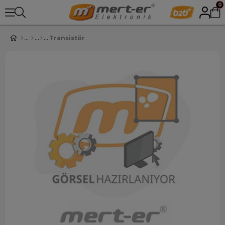
0
Transistör