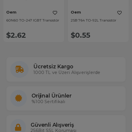
Oem
Oem
60N60 TO-247 IGBT Transistör
2SB 764 TO-92L Transistör
$2.62
$0.55
Ücretsiz Kargo
1000 TL ve Üzeri Alışverişlerde
Orijinal Ürünler
%100 Sertifikalı
Güvenli Alışveriş
256Bit SSL Koruması