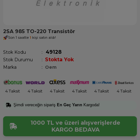
2SA 985 TO-220 Transistör
Son 1 saatte
1
kişi satın aldı!
49128
Stok Kodu
Stokta Yok
Stok Durumu
:
Marka
:
Oem
4 Taksit
4 Taksit
4 Taksit
4 Taksit
4 Taksit
4 Taksit
Şimdi vereceğin sipariş
En Geç Yarın
Kargoda!
1000 TL ve üzeri alışverişlerde
KARGO BEDAVA