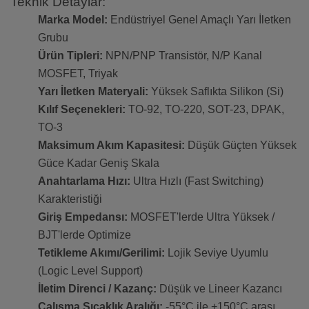
Teknik Detaylar:
Marka Model:
Endüstriyel Genel Amaçlı Yarı İletken
Grubu
Ürün Tipleri:
NPN/PNP Transistör, N/P Kanal
MOSFET, Triyak
Yarı İletken Materyali:
Yüksek Saflıkta Silikon (Si)
Kılıf Seçenekleri:
TO-92, TO-220, SOT-23, DPAK,
TO-3
Maksimum Akım Kapasitesi:
Düşük Güçten Yüksek
Güce Kadar Geniş Skala
Anahtarlama Hızı:
Ultra Hızlı (Fast Switching)
Karakteristiği
Giriş Empedansı:
MOSFET'lerde Ultra Yüksek /
BJT'lerde Optimize
Tetikleme Akımı/Gerilimi:
Lojik Seviye Uyumlu
(Logic Level Support)
İletim Direnci / Kazanç:
Düşük ve Lineer Kazancı
Çalışma Sıcaklık Aralığı:
-55°C ile +150°C arası