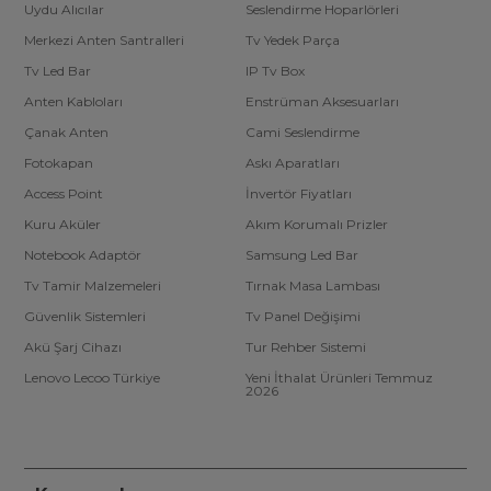
Uydu Alıcılar
Seslendirme Hoparlörleri
Merkezi Anten Santralleri
Tv Yedek Parça
Tv Led Bar
IP Tv Box
Anten Kabloları
Enstrüman Aksesuarları
Çanak Anten
Cami Seslendirme
Fotokapan
Askı Aparatları
Access Point
İnvertör Fiyatları
Kuru Aküler
Akım Korumalı Prizler
Notebook Adaptör
Samsung Led Bar
Tv Tamir Malzemeleri
Tırnak Masa Lambası
Güvenlik Sistemleri
Tv Panel Değişimi
Akü Şarj Cihazı
Tur Rehber Sistemi
Lenovo Lecoo Türkiye
Yeni İthalat Ürünleri Temmuz
2026