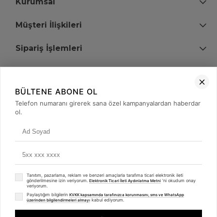
Kurumsal
Müşteri İlişkileri
Sipariş İşlemleri
Bize Ulaşın
BÜLTENE ABONE OL
+90 (850) 473 08 08
Telefon numaranı girerek sana özel kampanyalardan haberdar
ol.
Tevfik Bey Mah. Dr. Ali Demir Cd. No:51 Kat:2 Kobi İş Merkezi
Küçükçekmece / İstanbul
Tanıtım, pazarlama, reklam ve benzeri amaçlarla tarafıma ticari elektronik ileti
gönderilmesine izin veriyorum.
'ni okudum onay
Elektronik Ticari İleti Aydınlatma Metni
veriyorum.
Paylaştığım bilgilerin
KVKK kapsamında tarafınızca korunmasını, sms ve WhatsApp
kabul ediyorum.
üzerinden bilgilendirmeleri almayı
© 2008 - 2026
merterelektronik.com
Whatsapp