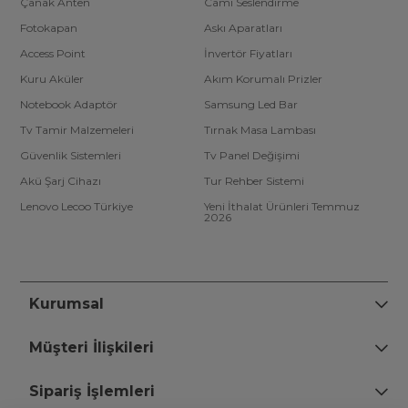
Çanak Anten
Cami Seslendirme
Fotokapan
Askı Aparatları
Access Point
İnvertör Fiyatları
Kuru Aküler
Akım Korumalı Prizler
Notebook Adaptör
Samsung Led Bar
Tv Tamir Malzemeleri
Tırnak Masa Lambası
Güvenlik Sistemleri
Tv Panel Değişimi
Akü Şarj Cihazı
Tur Rehber Sistemi
Lenovo Lecoo Türkiye
Yeni İthalat Ürünleri Temmuz
2026
Kurumsal
Müşteri İlişkileri
Sipariş İşlemleri