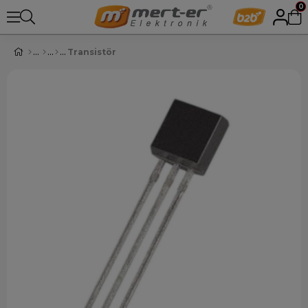
0
Transistör