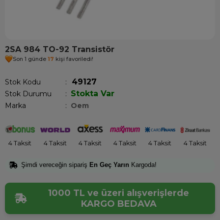
2SA 984 TO-92 Transistör
Son 1 günde
17
kişi favoriledi!
49127
Stok Kodu
Stokta Var
Stok Durumu
:
Marka
:
Oem
4 Taksit
4 Taksit
4 Taksit
4 Taksit
4 Taksit
4 Taksit
Şimdi vereceğin sipariş
En Geç Yarın
Kargoda!
1000 TL ve üzeri alışverişlerde
KARGO BEDAVA