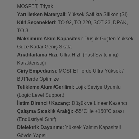
MOSFET, Triyak
Yarı İletken Materyali:
Yüksek Saflıkta Silikon (Si)
Kılıf Seçenekleri:
TO-92, TO-220, SOT-23, DPAK,
TO-3
Maksimum Akım Kapasitesi:
Düşük Güçten Yüksek
Güce Kadar Geniş Skala
Anahtarlama Hızı:
Ultra Hızlı (Fast Switching)
Karakteristiği
Giriş Empedansı:
MOSFET'lerde Ultra Yüksek /
BJT'lerde Optimize
Tetikleme Akımı/Gerilimi:
Lojik Seviye Uyumlu
(Logic Level Support)
İletim Direnci / Kazanç:
Düşük ve Lineer Kazancı
Çalışma Sıcaklık Aralığı:
-55°C ile +150°C arası
(Endüstriyel Sınıf)
Dielektrik Dayanımı:
Yüksek Yalıtım Kapasiteli
Gövde Yapısı