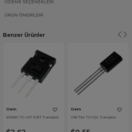
ÖDEME SEÇENEKLERI
ÜRÜN ÖNERILERI
Benzer Ürünler
Oem
Oem
60N60 TO-247 IGBT Transistör
2SB 764 TO-92L Transistör