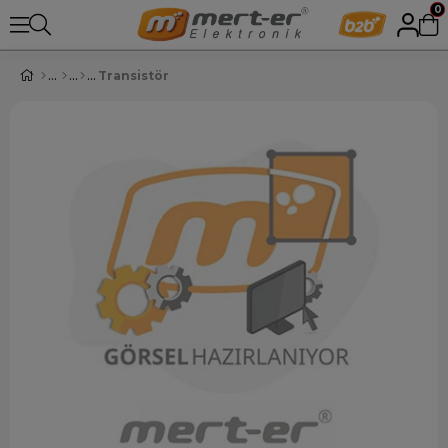
0
Transistör