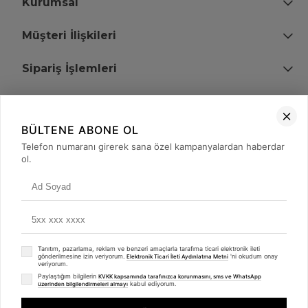
Kurumsal
Müşteri İlişkileri
Sipariş İşlemleri
Bize Ulaşın
BÜLTENE ABONE OL
+90 (850) 473 08 08
Telefon numaranı girerek sana özel kampanyalardan haberdar
ol.
Tevfik Bey Mah. Dr. Ali Demir Cd. No:51 Kat:2 Kobi İş Merkezi
Küçükçekmece / İstanbul
Tanıtım, pazarlama, reklam ve benzeri amaçlarla tarafıma ticari elektronik ileti
gönderilmesine izin veriyorum.
'ni okudum onay
Elektronik Ticari İleti Aydınlatma Metni
veriyorum.
Paylaştığım bilgilerin
KVKK kapsamında tarafınızca korunmasını, sms ve WhatsApp
kabul ediyorum.
üzerinden bilgilendirmeleri almayı
© 2008 - 2026
merterelektronik.com
Whatsapp