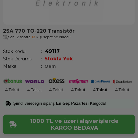
2SA 770 TO-220 Transistör
Son 12 saatte
12
kişi sepetine ekledi!
49117
Stok Kodu
Stokta Yok
Stok Durumu
:
Marka
:
Oem
4 Taksit
4 Taksit
4 Taksit
4 Taksit
4 Taksit
4 Taksit
Şimdi vereceğin sipariş
En Geç Pazartesi
Kargoda!
1000 TL ve üzeri alışverişlerde
KARGO BEDAVA