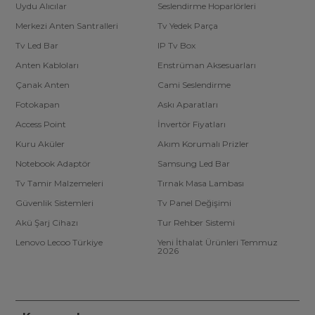
Uydu Alıcılar
Seslendirme Hoparlörleri
Merkezi Anten Santralleri
Tv Yedek Parça
Tv Led Bar
IP Tv Box
Anten Kabloları
Enstrüman Aksesuarları
Çanak Anten
Cami Seslendirme
Fotokapan
Askı Aparatları
Access Point
İnvertör Fiyatları
Kuru Aküler
Akım Korumalı Prizler
Notebook Adaptör
Samsung Led Bar
Tv Tamir Malzemeleri
Tırnak Masa Lambası
Güvenlik Sistemleri
Tv Panel Değişimi
Akü Şarj Cihazı
Tur Rehber Sistemi
Lenovo Lecoo Türkiye
Yeni İthalat Ürünleri Temmuz
2026