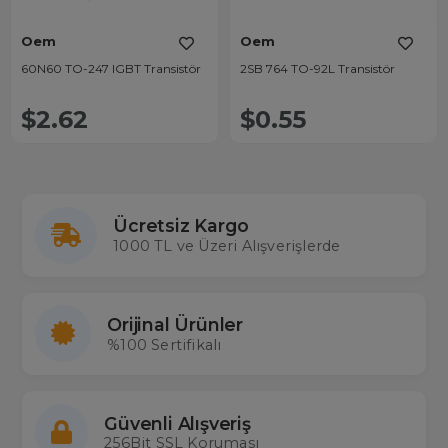
Oem
Oem
60N60 TO-247 IGBT Transistör
2SB 764 TO-92L Transistör
$2.62
$0.55
Ücretsiz Kargo
1000 TL ve Üzeri Alışverişlerde
Orijinal Ürünler
%100 Sertifikalı
Güvenli Alışveriş
256Bit SSL Koruması