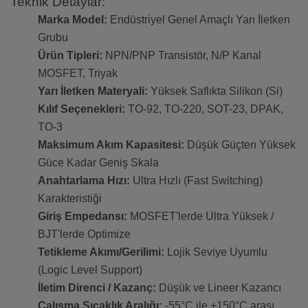
Teknik Detaylar:
Marka Model:
Endüstriyel Genel Amaçlı Yarı İletken
Grubu
Ürün Tipleri:
NPN/PNP Transistör, N/P Kanal
MOSFET, Triyak
Yarı İletken Materyali:
Yüksek Saflıkta Silikon (Si)
Kılıf Seçenekleri:
TO-92, TO-220, SOT-23, DPAK,
TO-3
Maksimum Akım Kapasitesi:
Düşük Güçten Yüksek
Güce Kadar Geniş Skala
Anahtarlama Hızı:
Ultra Hızlı (Fast Switching)
Karakteristiği
Giriş Empedansı:
MOSFET'lerde Ultra Yüksek /
BJT'lerde Optimize
Tetikleme Akımı/Gerilimi:
Lojik Seviye Uyumlu
(Logic Level Support)
İletim Direnci / Kazanç:
Düşük ve Lineer Kazancı
Çalışma Sıcaklık Aralığı:
-55°C ile +150°C arası