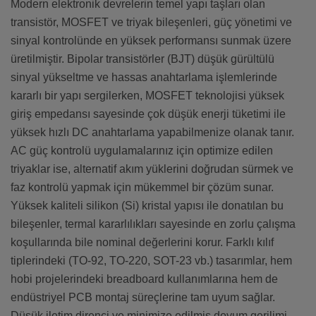
Modern elektronik devrelerin temel yapı taşları olan
transistör, MOSFET ve triyak bileşenleri, güç yönetimi ve
sinyal kontrolünde en yüksek performansı sunmak üzere
üretilmiştir. Bipolar transistörler (BJT) düşük gürültülü
sinyal yükseltme ve hassas anahtarlama işlemlerinde
kararlı bir yapı sergilerken, MOSFET teknolojisi yüksek
giriş empedansı sayesinde çok düşük enerji tüketimi ile
yüksek hızlı DC anahtarlama yapabilmenize olanak tanır.
AC güç kontrolü uygulamalarınız için optimize edilen
triyaklar ise, alternatif akım yüklerini doğrudan sürmek ve
faz kontrolü yapmak için mükemmel bir çözüm sunar.
Yüksek kaliteli silikon (Si) kristal yapısı ile donatılan bu
bileşenler, termal kararlılıkları sayesinde en zorlu çalışma
koşullarında bile nominal değerlerini korur. Farklı kılıf
tiplerindeki (TO-92, TO-220, SOT-23 vb.) tasarımlar, hem
hobi projelerindeki breadboard kullanımlarına hem de
endüstriyel PCB montaj süreçlerine tam uyum sağlar.
Düşük iletim direnci ve minimize edilmiş doyum gerilimi