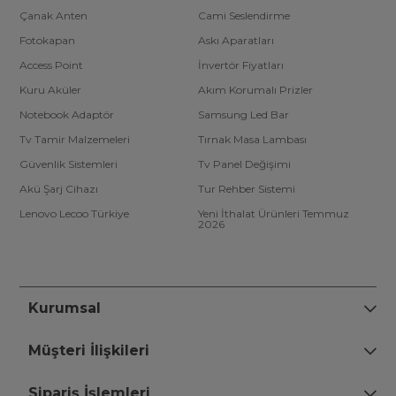
Çanak Anten
Cami Seslendirme
Fotokapan
Askı Aparatları
Access Point
İnvertör Fiyatları
Kuru Aküler
Akım Korumalı Prizler
Notebook Adaptör
Samsung Led Bar
Tv Tamir Malzemeleri
Tırnak Masa Lambası
Güvenlik Sistemleri
Tv Panel Değişimi
Akü Şarj Cihazı
Tur Rehber Sistemi
Lenovo Lecoo Türkiye
Yeni İthalat Ürünleri Temmuz
2026
Kurumsal
Müşteri İlişkileri
Sipariş İşlemleri