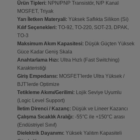
Ürün Tipleri:
NPN/PNP Transistör, N/P Kanal
MOSFET, Triyak
Yarı İletken Materyali:
Yüksek Saflıkta Silikon (Si)
Kılıf Seçenekleri:
TO-92, TO-220, SOT-23, DPAK,
TO-3
Maksimum Akım Kapasitesi:
Düşük Güçten Yüksek
Güce Kadar Geniş Skala
Anahtarlama Hızı:
Ultra Hızlı (Fast Switching)
Karakteristiği
Giriş Empedansı:
MOSFET'lerde Ultra Yüksek /
BJT'lerde Optimize
Tetikleme Akımı/Gerilimi:
Lojik Seviye Uyumlu
(Logic Level Support)
İletim Direnci / Kazanç:
Düşük ve Lineer Kazancı
Çalışma Sıcaklık Aralığı:
-55°C ile +150°C arası
(Endüstriyel Sınıf)
Dielektrik Dayanımı:
Yüksek Yalıtım Kapasiteli