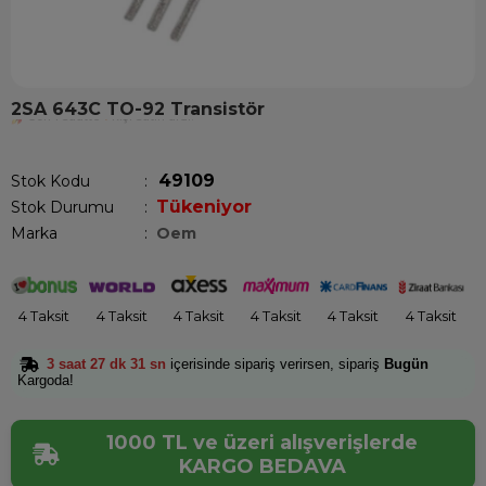
2SA 643C TO-92 Transistör
Son 1 saatte
1
kişi satın aldı!
49109
Stok Kodu
Tükeniyor
Stok Durumu
:
Marka
:
Oem
4 Taksit
4 Taksit
4 Taksit
4 Taksit
4 Taksit
4 Taksit
3 saat 27 dk 31 sn
içerisinde sipariş verirsen, sipariş
Bugün
Kargoda!
1000 TL ve üzeri alışverişlerde
KARGO BEDAVA