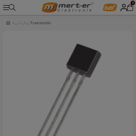
0
Transistör