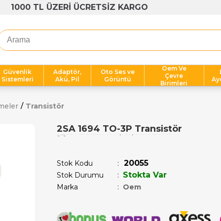
1000 TL ÜZERİ ÜCRETSİZ KARGO
Oem Ve
Güvenlik
Adaptör,
Oto Ses ve
Çevre
Sistemleri
Akü, Pil
Görüntü
Ay
Birimleri
meler
Transistör
2SA 1694 TO-3P Transistör
Son 12 saatte
12
kişi sepetine ekledi!
20055
Stok Kodu
Stokta Var
Stok Durumu
:
Marka
:
Oem