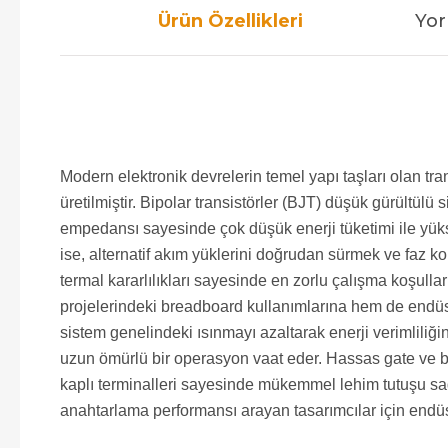
Ürün Özellikleri
Yor
Modern elektronik devrelerin temel yapı taşları olan t
üretilmiştir. Bipolar transistörler (BJT) düşük gürültül
empedansı sayesinde çok düşük enerji tüketimi ile yüks
ise, alternatif akım yüklerini doğrudan sürmek ve faz ko
termal kararlılıkları sayesinde en zorlu çalışma koşullar
projelerindeki breadboard kullanımlarına hem de endüst
sistem genelindeki ısınmayı azaltarak enerji verimliliği
uzun ömürlü bir operasyon vaat eder. Hassas gate ve ba
kaplı terminalleri sayesinde mükemmel lehim tutuşu sağ
anahtarlama performansı arayan tasarımcılar için endüst