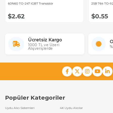
60N60 TO-247 IGBT Transistör
2SB 764 TO-92
$2.62
$0.55
Ücretsiz Kargo
O
1000 TL ve Üzeri
%
Alışverişlerde
Popüler Kategoriler
Uydu Alıcı Sistemleri
4K Uydu Alıcılar