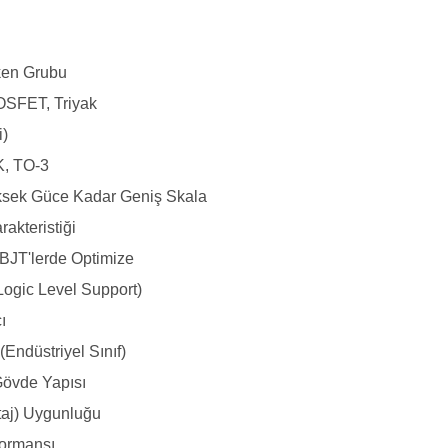
tken Grubu
OSFET, Triyak
i)
, TO-3
sek Güce Kadar Geniş Skala
rakteristiği
BJT'lerde Optimize
Logic Level Support)
ı
(Endüstriyel Sınıf)
Gövde Yapısı
taj) Uygunluğu
formansı