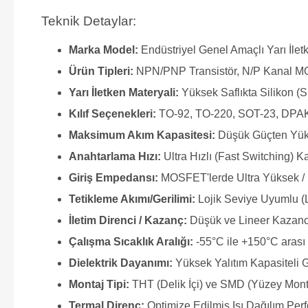
Teknik Detaylar:
Marka Model:
Endüstriyel Genel Amaçlı Yarı İle
Ürün Tipleri:
NPN/PNP Transistör, N/P Kanal M
Yarı İletken Materyali:
Yüksek Saflıkta Silikon (S
Kılıf Seçenekleri:
TO-92, TO-220, SOT-23, DPAK
Maksimum Akım Kapasitesi:
Düşük Güçten Yük
Anahtarlama Hızı:
Ultra Hızlı (Fast Switching) Ka
Giriş Empedansı:
MOSFET'lerde Ultra Yüksek / 
Tetikleme Akımı/Gerilimi:
Lojik Seviye Uyumlu (
İletim Direnci / Kazanç:
Düşük ve Lineer Kazanc
Çalışma Sıcaklık Aralığı:
-55°C ile +150°C arası 
Dielektrik Dayanımı:
Yüksek Yalıtım Kapasiteli 
Montaj Tipi:
THT (Delik İçi) ve SMD (Yüzey Mon
Termal Direnç:
Optimize Edilmiş Isı Dağılım Per