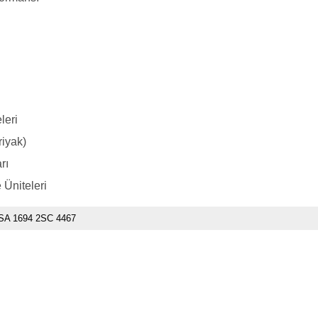
leri
riyak)
rı
 Üniteleri
SA 1694 2SC 4467