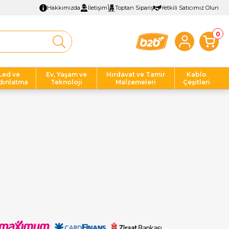
Hakkımızda
İletişim
Toptan Sipariş
Yetkili Satıcımız Olun
0
Led ve
Ev, Yaşam ve
Hırdavat ve Tamir
Kablo
dınlatma
Teknoloji
Malzemeleri
Çeşitleri