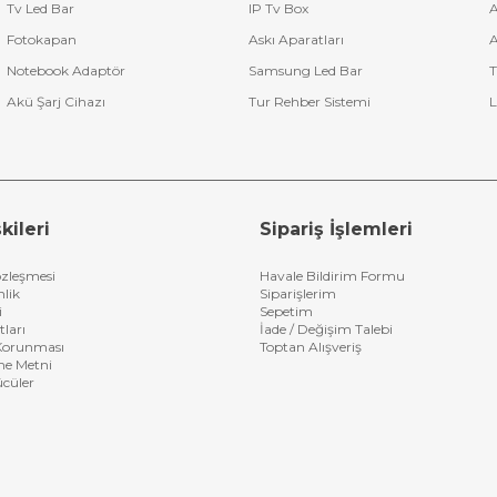
Tv Led Bar
IP Tv Box
A
Fotokapan
Askı Aparatları
A
Notebook Adaptör
Samsung Led Bar
T
Akü Şarj Cihazı
Tur Rehber Sistemi
L
kileri
Sipariş İşlemleri
özleşmesi
Havale Bildirim Formu
nlik
Siparişlerim
i
Sepetim
tları
İade / Değişim Talebi
n Korunması
Toptan Alışveriş
me Metni
ücüler