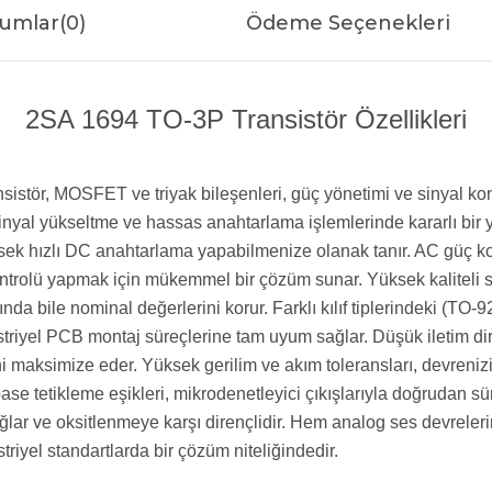
umlar
(0)
Ödeme Seçenekleri
2SA 1694 TO-3P Transistör Özellikleri
ransistör, MOSFET ve triyak bileşenleri, güç yönetimi ve sinyal
ü sinyal yükseltme ve hassas anahtarlama işlemlerinde kararlı bi
ek hızlı DC anahtarlama yapabilmenize olanak tanır. AC güç kont
ntrolü yapmak için mükemmel bir çözüm sunar. Yüksek kaliteli sili
ında bile nominal değerlerini korur. Farklı kılıf tiplerindeki (T
riyel PCB montaj süreçlerine tam uyum sağlar. Düşük iletim dir
ni maksimize eder. Yüksek gerilim ve akım toleransları, devrenizi 
se tetikleme eşikleri, mikrodenetleyici çıkışlarıyla doğrudan 
lar ve oksitlenmeye karşı dirençlidir. Hem analog ses devreleri
riyel standartlarda bir çözüm niteliğindedir.