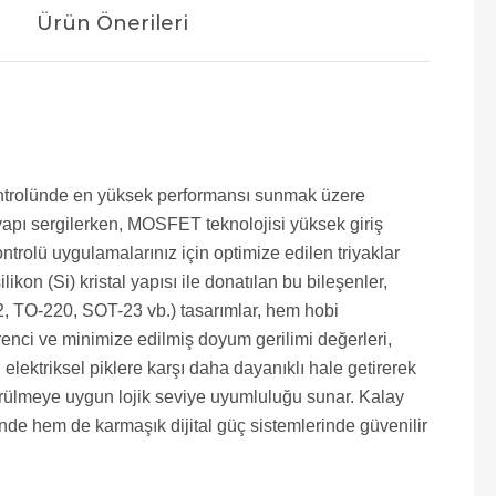
Ürün Önerileri
 kontrolünde en yüksek performansı sunmak üzere
r yapı sergilerken, MOSFET teknolojisi yüksek giriş
rolü uygulamalarınız için optimize edilen triyaklar
kon (Si) kristal yapısı ile donatılan bu bileşenler,
O-92, TO-220, SOT-23 vb.) tasarımlar, hem hobi
enci ve minimize edilmiş doyum gerilimi değerleri,
elektriksel piklere karşı daha dayanıklı hale getirerek
sürülmeye uygun lojik seviye uyumluluğu sunar. Kalay
nde hem de karmaşık dijital güç sistemlerinde güvenilir