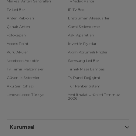
Merkezi Anten Santralleri
Tv Yedek Parça
Tv Led Bar
IP Tv Box
Anten Kabloları
Enstrüman Aksesuarları
Çanak Anten
Cami Seslendirme
Fotokapan
Askı Aparatları
Access Point
İnvertör Fiyatları
Kuru Aküler
Akım Korumalı Prizler
Notebook Adaptör
Samsung Led Bar
Tv Tamir Malzemeleri
Tırnak Masa Lambası
Güvenlik Sistemleri
Tv Panel Değişimi
Akü Şarj Cihazı
Tur Rehber Sistemi
Lenovo Lecoo Türkiye
Yeni İthalat Ürünleri Temmuz
2026
Kurumsal