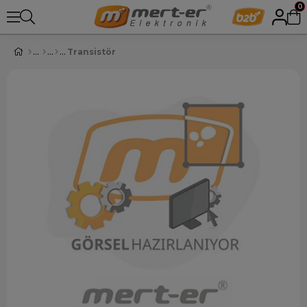
0
Transistör