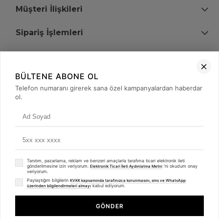
Müşteri İlişkileri
Sipariş İşlemleri
Bize Ulaşın
BÜLTENE ABONE OL
+90 (850) 473 08 08
Telefon numaranı girerek sana özel kampanyalardan haberdar
ol.
Tevfik Bey Mah. Dr. Ali Demir Cd. No:51 Kat:2 Kobi İş Merkezi
Küçükçekmece / İstanbul
Tanıtım, pazarlama, reklam ve benzeri amaçlarla tarafıma ticari elektronik ileti
gönderilmesine izin veriyorum.
'ni okudum onay
Elektronik Ticari İleti Aydınlatma Metni
veriyorum.
Paylaştığım bilgilerin
KVKK kapsamında tarafınızca korunmasını, sms ve WhatsApp
kabul ediyorum.
üzerinden bilgilendirmeleri almayı
© 2008 - 2026
merterelektronik.com
Whatsapp
- Tüm Hakları Saklıdır. Kredi kartı bilgileriniz 256bit SSL sertifikası ile
GÖNDER
korunmaktadır.