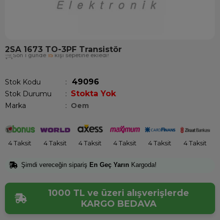
2SA 1673 TO-3PF Transistör
Son 1 günde
15
kişi sepetine ekledi!
49096
Stok Kodu
Stokta Yok
Stok Durumu
:
Marka
:
Oem
4 Taksit
4 Taksit
4 Taksit
4 Taksit
4 Taksit
4 Taksit
Şimdi vereceğin sipariş
En Geç Yarın
Kargoda!
1000 TL ve üzeri alışverişlerde
KARGO BEDAVA