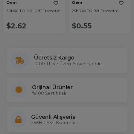
Oem
Oem
60N60 TO-247 IGBT Transistör
2SB 764 TO-92L Transistör
$2.62
$0.55
Ücretsiz Kargo
1000 TL ve Üzeri Alışverişlerde
Orijinal Ürünler
%100 Sertifikalı
Güvenli Alışveriş
256Bit SSL Koruması