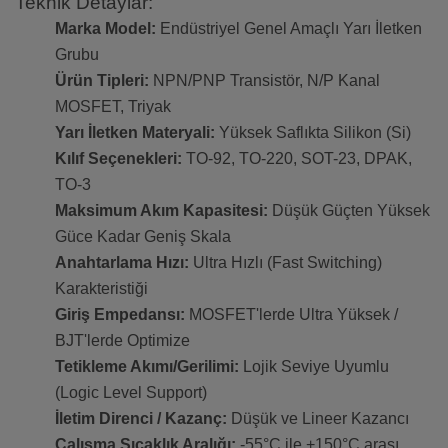
Teknik Detaylar:
Marka Model:
Endüstriyel Genel Amaçlı Yarı İletken
Grubu
Ürün Tipleri:
NPN/PNP Transistör, N/P Kanal
MOSFET, Triyak
Yarı İletken Materyali:
Yüksek Saflıkta Silikon (Si)
Kılıf Seçenekleri:
TO-92, TO-220, SOT-23, DPAK,
TO-3
Maksimum Akım Kapasitesi:
Düşük Güçten Yüksek
Güce Kadar Geniş Skala
Anahtarlama Hızı:
Ultra Hızlı (Fast Switching)
Karakteristiği
Giriş Empedansı:
MOSFET'lerde Ultra Yüksek /
BJT'lerde Optimize
Tetikleme Akımı/Gerilimi:
Lojik Seviye Uyumlu
(Logic Level Support)
İletim Direnci / Kazanç:
Düşük ve Lineer Kazancı
Çalışma Sıcaklık Aralığı:
-55°C ile +150°C arası