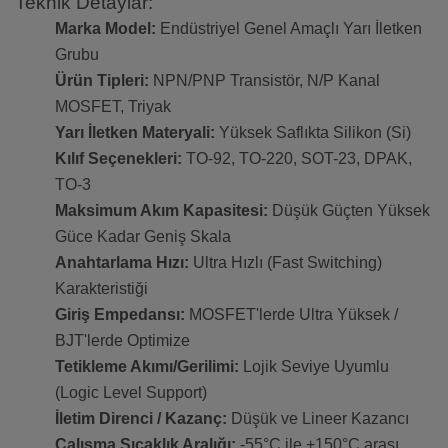
Teknik Detaylar:
Marka Model:
Endüstriyel Genel Amaçlı Yarı İletken
Grubu
Ürün Tipleri:
NPN/PNP Transistör, N/P Kanal
MOSFET, Triyak
Yarı İletken Materyali:
Yüksek Saflıkta Silikon (Si)
Kılıf Seçenekleri:
TO-92, TO-220, SOT-23, DPAK,
TO-3
Maksimum Akım Kapasitesi:
Düşük Güçten Yüksek
Güce Kadar Geniş Skala
Anahtarlama Hızı:
Ultra Hızlı (Fast Switching)
Karakteristiği
Giriş Empedansı:
MOSFET'lerde Ultra Yüksek /
BJT'lerde Optimize
Tetikleme Akımı/Gerilimi:
Lojik Seviye Uyumlu
(Logic Level Support)
İletim Direnci / Kazanç:
Düşük ve Lineer Kazancı
Çalışma Sıcaklık Aralığı:
-55°C ile +150°C arası