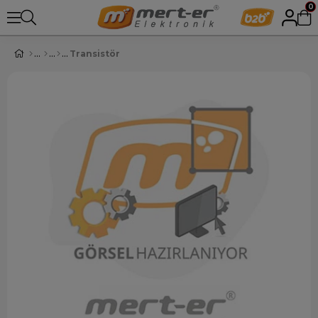
0
Transistör