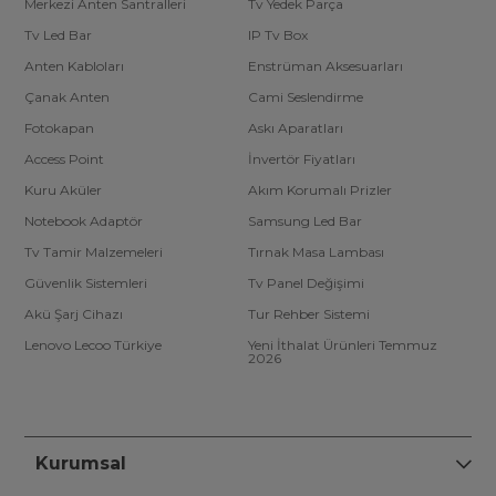
Merkezi Anten Santralleri
Tv Yedek Parça
Tv Led Bar
IP Tv Box
Anten Kabloları
Enstrüman Aksesuarları
Çanak Anten
Cami Seslendirme
Fotokapan
Askı Aparatları
Access Point
İnvertör Fiyatları
Kuru Aküler
Akım Korumalı Prizler
Notebook Adaptör
Samsung Led Bar
Tv Tamir Malzemeleri
Tırnak Masa Lambası
Güvenlik Sistemleri
Tv Panel Değişimi
Akü Şarj Cihazı
Tur Rehber Sistemi
Lenovo Lecoo Türkiye
Yeni İthalat Ürünleri Temmuz
2026
Kurumsal