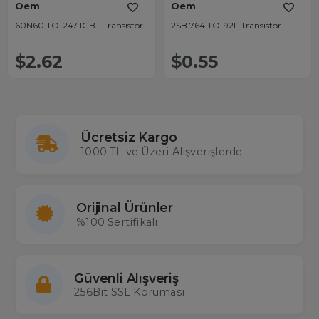
Oem
Oem
60N60 TO-247 IGBT Transistör
2SB 764 TO-92L Transistör
$2.62
$0.55
Ücretsiz Kargo
1000 TL ve Üzeri Alışverişlerde
Orijinal Ürünler
%100 Sertifikalı
Güvenli Alışveriş
256Bit SSL Koruması