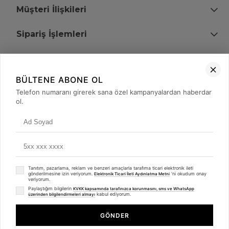
Müşteri İlişkileri
Sipariş İşlemleri
Bize Ulaşın
BÜLTENE ABONE OL
+90 (850) 473 08 08
Telefon numaranı girerek sana özel kampanyalardan haberdar
ol.
Tevfik Bey Mah. Dr. Ali Demir Cd. No:51 Kat:2 Kobi İş Merkezi
Küçükçekmece / İstanbul
Tanıtım, pazarlama, reklam ve benzeri amaçlarla tarafıma ticari elektronik ileti
gönderilmesine izin veriyorum.
'ni okudum onay
Elektronik Ticari İleti Aydınlatma Metni
veriyorum.
Paylaştığım bilgilerin
KVKK kapsamında tarafınızca korunmasını, sms ve WhatsApp
kabul ediyorum.
üzerinden bilgilendirmeleri almayı
© 2008 - 2026
merterelektronik.com
Whatsapp
- Tüm Hakları Saklıdır. Kredi kartı bilgileriniz 256bit SSL sertifikası ile
GÖNDER
korunmaktadır.