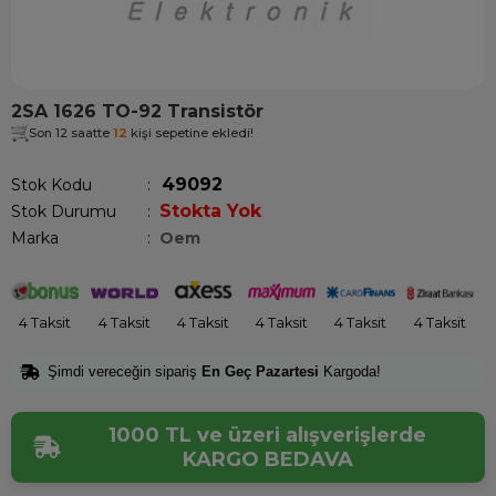
2SA 1626 TO-92 Transistör
Son 12 saatte
12
kişi sepetine ekledi!
49092
Stok Kodu
Stokta Yok
Stok Durumu
:
Marka
:
Oem
4 Taksit
4 Taksit
4 Taksit
4 Taksit
4 Taksit
4 Taksit
Şimdi vereceğin sipariş
En Geç Pazartesi
Kargoda!
1000 TL ve üzeri alışverişlerde
KARGO BEDAVA