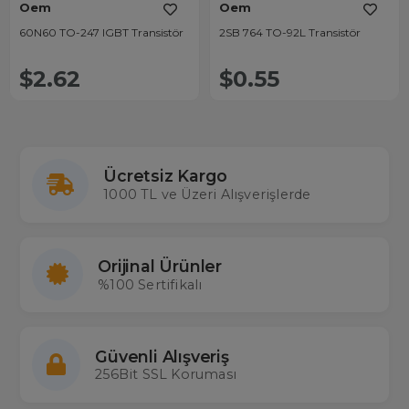
Oem
Oem
60N60 TO-247 IGBT Transistör
2SB 764 TO-92L Transistör
$2.62
$0.55
Ücretsiz Kargo
1000 TL ve Üzeri Alışverişlerde
Orijinal Ürünler
%100 Sertifikalı
Güvenli Alışveriş
256Bit SSL Koruması