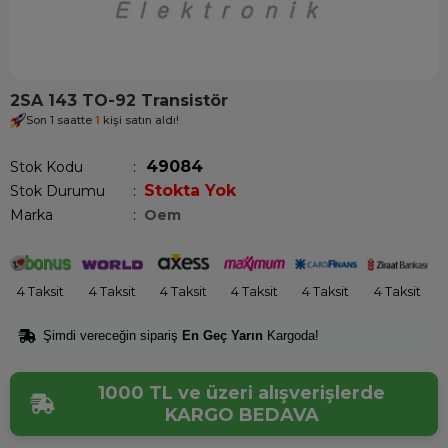
2SA 143 TO-92 Transistör
Son 1 saatte
1
kişi satın aldı!
49084
Stok Kodu
Stokta Yok
Stok Durumu
:
Marka
:
Oem
4 Taksit
4 Taksit
4 Taksit
4 Taksit
4 Taksit
4 Taksit
Şimdi vereceğin sipariş
En Geç Yarın
Kargoda!
1000 TL ve üzeri alışverişlerde
KARGO BEDAVA