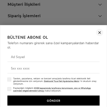
Müşteri İlişkileri
Sipariş İşlemleri
Bize Ulaşın
BÜLTENE ABONE OL
+90 (850) 473 08 08
Telefon numaranı girerek sana özel kampanyalardan haberdar
ol.
Tevfik Bey Mah. Dr. Ali Demir Cd. No:51 Kat:2 Kobi İş Merkezi
Küçükçekmece / İstanbul
Tanıtım, pazarlama, reklam ve benzeri amaçlarla tarafıma ticari elektronik ileti
gönderilmesine izin veriyorum.
'ni okudum onay
Elektronik Ticari İleti Aydınlatma Metni
veriyorum.
Paylaştığım bilgilerin
KVKK kapsamında tarafınızca korunmasını, sms ve WhatsApp
kabul ediyorum.
üzerinden bilgilendirmeleri almayı
© 2008 - 2026
merterelektronik.com
Whatsapp
- Tüm Hakları Saklıdır. Kredi kartı bilgileriniz 256bit SSL sertifikası ile
GÖNDER
korunmaktadır.