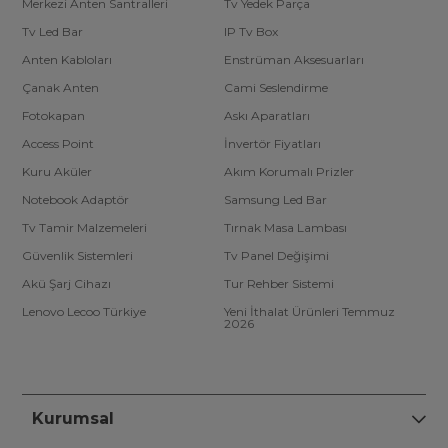
Merkezi Anten Santralleri
Tv Yedek Parça
Tv Led Bar
IP Tv Box
Anten Kabloları
Enstrüman Aksesuarları
Çanak Anten
Cami Seslendirme
Fotokapan
Askı Aparatları
Access Point
İnvertör Fiyatları
Kuru Aküler
Akım Korumalı Prizler
Notebook Adaptör
Samsung Led Bar
Tv Tamir Malzemeleri
Tırnak Masa Lambası
Güvenlik Sistemleri
Tv Panel Değişimi
Akü Şarj Cihazı
Tur Rehber Sistemi
Lenovo Lecoo Türkiye
Yeni İthalat Ürünleri Temmuz
2026
Kurumsal