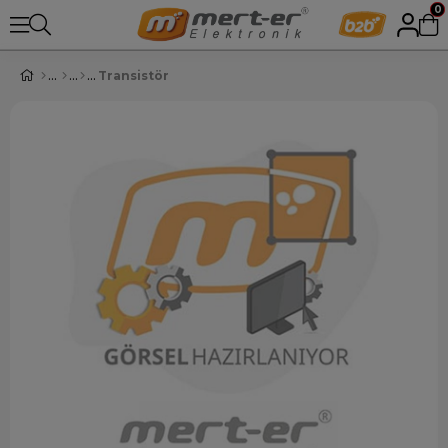
0
Transistör