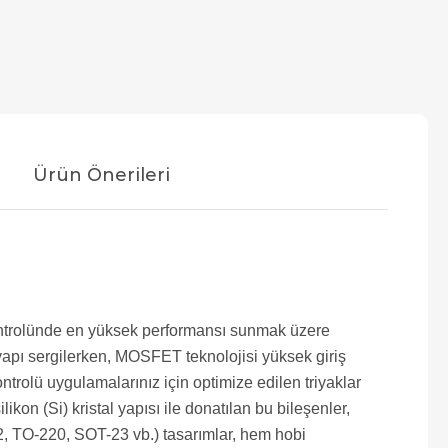
Ürün Önerileri
 kontrolünde en yüksek performansı sunmak üzere
r yapı sergilerken, MOSFET teknolojisi yüksek giriş
rolü uygulamalarınız için optimize edilen triyaklar
kon (Si) kristal yapısı ile donatılan bu bileşenler,
O-92, TO-220, SOT-23 vb.) tasarımlar, hem hobi