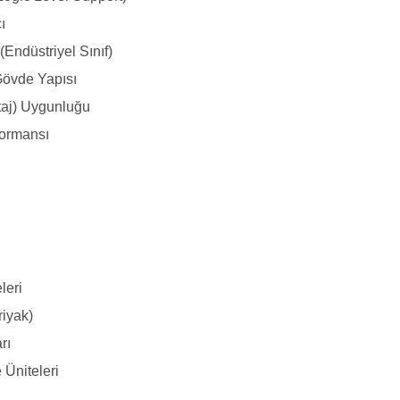
ı
(Endüstriyel Sınıf)
Gövde Yapısı
taj) Uygunluğu
formansı
leri
riyak)
rı
 Üniteleri