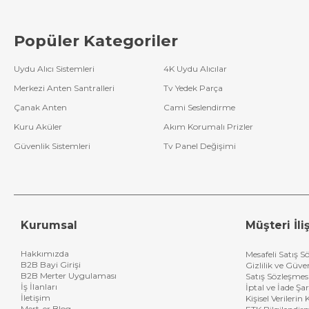
Popüler Kategoriler
Uydu Alıcı Sistemleri
4K Uydu Alıcılar
Merkezi Anten Santralleri
Tv Yedek Parça
Çanak Anten
Cami Seslendirme
Kuru Aküler
Akım Korumalı Prizler
Güvenlik Sistemleri
Tv Panel Değişimi
Kurumsal
Müşteri İliş
Hakkımızda
Mesafeli Satış S
B2B Bayi Girişi
Gizlilik ve Güve
B2B Merter Uygulaması
Satış Sözleşmes
İş İlanları
İptal ve İade Şar
İletişim
Kişisel Verileri
Mert-er Blog