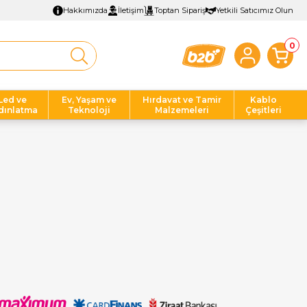
Hakkımızda
İletişim
Toptan Sipariş
Yetkili Satıcımız Olun
0
Led ve
Ev, Yaşam ve
Hırdavat ve Tamir
Kablo
dınlatma
Teknoloji
Malzemeleri
Çeşitleri