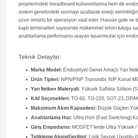
projelerindeki breadboard kullanımlarına hem de endüst
sistem genelindeki ısınmayı azaltarak enerji verimliliği
uzun ömürlü bir operasyon vaat eder. Hassas gate ve ba
kaplı terminalleri sayesinde mükemmel lehim tutuşu sağ
anahtarlama performansı arayan tasarımcılar için endüst
Teknik Detaylar:
Marka Model:
Endüstriyel Genel Amaçlı Yarı İle
Ürün Tipleri:
NPN/PNP Transistör, N/P Kanal M
Yarı İletken Materyali:
Yüksek Saflıkta Silikon (S
Kılıf Seçenekleri:
TO-92, TO-220, SOT-23, DPAK
Maksimum Akım Kapasitesi:
Düşük Güçten Yük
Anahtarlama Hızı:
Ultra Hızlı (Fast Switching) Ka
Giriş Empedansı:
MOSFET'lerde Ultra Yüksek / 
Tetikleme Akımı/Gerilimi:
Lojik Seviye Uyumlu (