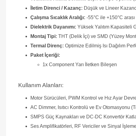
İletim Direnci / Kazanç:
Düşük ve Lineer Kazanc
Çalışma Sıcaklık Aralığı:
-55°C ile +150°C arası 
Dielektrik Dayanımı:
Yüksek Yalıtım Kapasiteli 
Montaj Tipi:
THT (Delik İçi) ve SMD (Yüzey Mon
Termal Direnç:
Optimize Edilmiş Isı Dağılım Per
Paket İçeriği:
1x Component Yarı İletken Bileşen
Kullanım Alanları:
Motor Sürücüleri, PWM Kontrol ve Hız Ayar Devre
AC Dimmer, Isıtıcı Kontrolü ve Ev Otomasyonu (T
SMPS Güç Kaynakları ve DC-DC Konvertör Katla
Ses Amplifikatörleri, RF Vericiler ve Sinyal İşleme