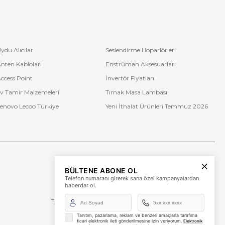
ydu Alıcılar
Seslendirme Hoparlörleri
nten Kabloları
Enstrüman Aksesuarları
ccess Point
İnvertör Fiyatları
v Tamir Malzemeleri
Tırnak Masa Lambası
enovo Lecoo Türkiye
Yeni İthalat Ürünleri Temmuz 2026
Bize Ulaşın
BÜLTENE ABONE OL
+90 (850) 473 08 08
Telefon numaranı girerek sana özel kampanyalardan
haberdar ol.
Tevfik Bey Mah. Dr. Ali Demir Cd. No:51 Kat:2 Kobi İş
Merkezi
Küçükçekmece / İstanbul
Tanıtım, pazarlama, reklam ve benzeri amaçlarla tarafıma
ticari elektronik ileti gönderilmesine izin veriyorum.
Elektronik