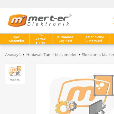
Tv
Uydu
Kumanda
Seslendirme
Yedek
Sistemleri
Çeşitleri
Sistemleri
Parça
Anasayfa
Hırdavat-Tamir Malzemeleri
Elektronik Malze