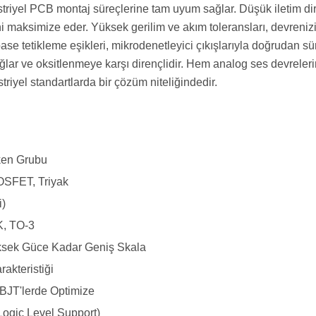
riyel PCB montaj süreçlerine tam uyum sağlar. Düşük iletim dir
ni maksimize eder. Yüksek gerilim ve akım toleransları, devrenizi 
se tetikleme eşikleri, mikrodenetleyici çıkışlarıyla doğrudan 
lar ve oksitlenmeye karşı dirençlidir. Hem analog ses devreleri
riyel standartlarda bir çözüm niteliğindedir.
tken Grubu
OSFET, Triyak
i)
, TO-3
sek Güce Kadar Geniş Skala
rakteristiği
BJT'lerde Optimize
Logic Level Support)