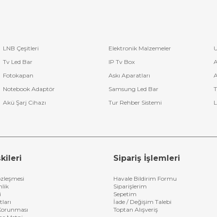
LNB Çeşitleri
Elektronik Malzemeler
U
Tv Led Bar
IP Tv Box
A
Fotokapan
Askı Aparatları
A
Notebook Adaptör
Samsung Led Bar
T
Akü Şarj Cihazı
Tur Rehber Sistemi
L
kileri
Sipariş İşlemleri
özleşmesi
Havale Bildirim Formu
nlik
Siparişlerim
i
Sepetim
tları
İade / Değişim Talebi
n Korunması
Toptan Alışveriş