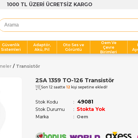
1000 TL ÜZERİ ÜCRETSİZ KARGO
Oem Ve
Güvenlik
Adaptör,
Oto Ses ve
Çevre
Sistemleri
Akü, Pil
Görüntü
Ay
Birimleri
meler
Transistör
2SA 1359 TO-126 Transistör
Son 12 saatte
12
kişi sepetine ekledi!
49081
Stok Kodu
Stokta Yok
Stok Durumu
:
Marka
:
Oem