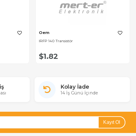
Oem
IRFP 140 Transistör
$1.82
iş
Kolay İade
ası
14 İş Günü İçinde
Kayıt Ol