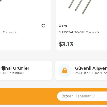
Oem
L Transistör
BU 2532AL TO-3PL Transistör
$3.13
rijinal Ürünler
Güvenli Alışver
100 Sertifikalı
256Bit SSL Korum