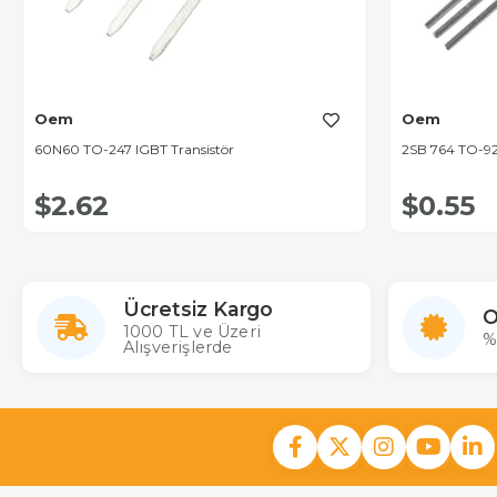
Oem
Oem
60N60 TO-247 IGBT Transistör
2SB 764 TO-92
$2.62
$0.55
Ücretsiz Kargo
O
1000 TL ve Üzeri
%
Alışverişlerde