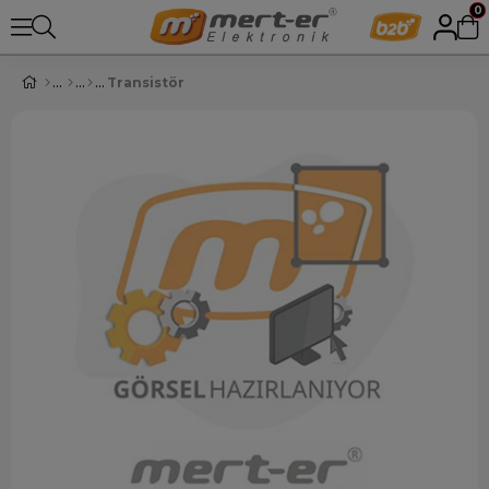
0
Transistör