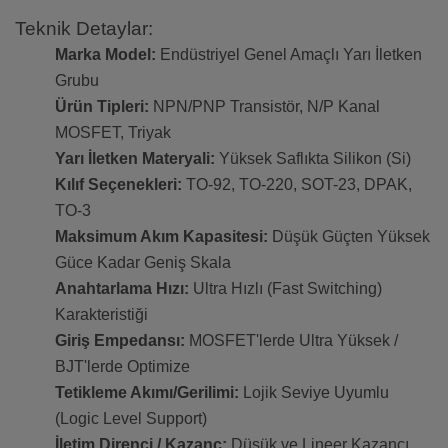
Teknik Detaylar:
Marka Model:
Endüstriyel Genel Amaçlı Yarı İletken
Grubu
Ürün Tipleri:
NPN/PNP Transistör, N/P Kanal
MOSFET, Triyak
Yarı İletken Materyali:
Yüksek Saflıkta Silikon (Si)
Kılıf Seçenekleri:
TO-92, TO-220, SOT-23, DPAK,
TO-3
Maksimum Akım Kapasitesi:
Düşük Güçten Yüksek
Güce Kadar Geniş Skala
Anahtarlama Hızı:
Ultra Hızlı (Fast Switching)
Karakteristiği
Giriş Empedansı:
MOSFET'lerde Ultra Yüksek /
BJT'lerde Optimize
Tetikleme Akımı/Gerilimi:
Lojik Seviye Uyumlu
(Logic Level Support)
İletim Direnci / Kazanç:
Düşük ve Lineer Kazancı