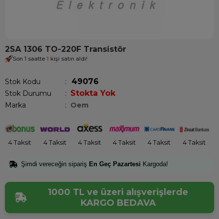
2SA 1306 TO-220F Transistör
Son 1 saatte
1
kişi satın aldı!
49076
Stok Kodu
Stokta Yok
Stok Durumu
:
Marka
:
Oem
4 Taksit
4 Taksit
4 Taksit
4 Taksit
4 Taksit
4 Taksit
Şimdi vereceğin sipariş
En Geç Pazartesi
Kargoda!
1000 TL ve üzeri alışverişlerde
KARGO BEDAVA