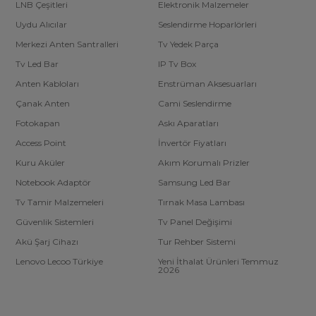
LNB Çeşitleri
Elektronik Malzemeler
Uydu Alıcılar
Seslendirme Hoparlörleri
Merkezi Anten Santralleri
Tv Yedek Parça
Tv Led Bar
IP Tv Box
Anten Kabloları
Enstrüman Aksesuarları
Çanak Anten
Cami Seslendirme
Fotokapan
Askı Aparatları
Access Point
İnvertör Fiyatları
Kuru Aküler
Akım Korumalı Prizler
Notebook Adaptör
Samsung Led Bar
Tv Tamir Malzemeleri
Tırnak Masa Lambası
Güvenlik Sistemleri
Tv Panel Değişimi
Akü Şarj Cihazı
Tur Rehber Sistemi
Lenovo Lecoo Türkiye
Yeni İthalat Ürünleri Temmuz
2026