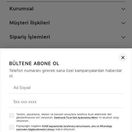
Kurumsal
Müşteri İlişkileri
Sipariş İşlemleri
Bize Ulaşın
BÜLTENE ABONE OL
+90 (850) 473 08 08
Telefon numaranı girerek sana özel kampanyalardan haberdar
ol.
Tevfik Bey Mah. Dr. Ali Demir Cd. No:51 Kat:2 Kobi İş Merkezi
Küçükçekmece / İstanbul
Tanıtım, pazarlama, reklam ve benzeri amaçlarla tarafıma ticari elektronik ileti
gönderilmesine izin veriyorum.
'ni okudum onay
Elektronik Ticari İleti Aydınlatma Metni
veriyorum.
Paylaştığım bilgilerin
KVKK kapsamında tarafınızca korunmasını, sms ve WhatsApp
kabul ediyorum.
üzerinden bilgilendirmeleri almayı