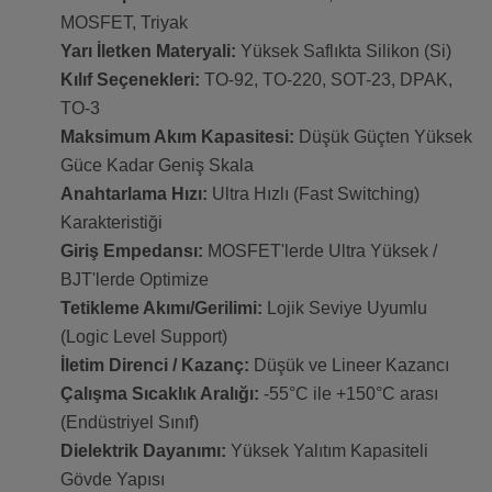
MOSFET, Triyak
Yarı İletken Materyali:
Yüksek Saflıkta Silikon (Si)
Kılıf Seçenekleri:
TO-92, TO-220, SOT-23, DPAK,
TO-3
Maksimum Akım Kapasitesi:
Düşük Güçten Yüksek
Güce Kadar Geniş Skala
Anahtarlama Hızı:
Ultra Hızlı (Fast Switching)
Karakteristiği
Giriş Empedansı:
MOSFET'lerde Ultra Yüksek /
BJT'lerde Optimize
Tetikleme Akımı/Gerilimi:
Lojik Seviye Uyumlu
(Logic Level Support)
İletim Direnci / Kazanç:
Düşük ve Lineer Kazancı
Çalışma Sıcaklık Aralığı:
-55°C ile +150°C arası
(Endüstriyel Sınıf)
Dielektrik Dayanımı:
Yüksek Yalıtım Kapasiteli
Gövde Yapısı