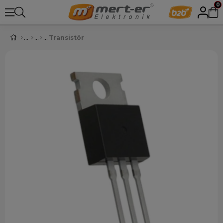
0
Transistör