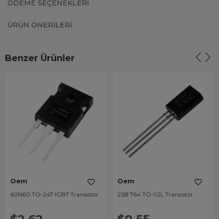
ÖDEME SEÇENEKLERI
ÜRÜN ÖNERILERI
Benzer Ürünler
Oem
Oem
60N60 TO-247 IGBT Transistör
2SB 764 TO-92L Transistör