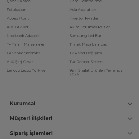
Çanak Anten
Cami Seslendirme
Fotokapan
Askı Aparatları
Access Point
İnvertör Fiyatları
Kuru Aküler
Akım Korumalı Prizler
Notebook Adaptör
Samsung Led Bar
Tv Tamir Malzemeleri
Tırnak Masa Lambası
Güvenlik Sistemleri
Tv Panel Değişimi
Akü Şarj Cihazı
Tur Rehber Sistemi
Lenovo Lecoo Türkiye
Yeni İthalat Ürünleri Temmuz
2026
Kurumsal
Müşteri İlişkileri
Sipariş İşlemleri