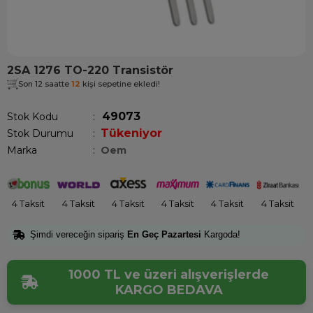
2SA 1276 TO-220 Transistör
Son 12 saatte
12
kişi sepetine ekledi!
49073
Stok Kodu
Tükeniyor
Stok Durumu
:
Marka
:
Oem
4 Taksit
4 Taksit
4 Taksit
4 Taksit
4 Taksit
4 Taksit
Şimdi vereceğin sipariş
En Geç Pazartesi
Kargoda!
1000 TL ve üzeri alışverişlerde
KARGO BEDAVA