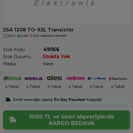
2SA 1208 TO-92L Transistör
Son 1 günde
18
kişi sepetine ekledi!
49056
Stok Kodu
Stokta Yok
Stok Durumu
:
Marka
:
Oem
4 Taksit
4 Taksit
4 Taksit
4 Taksit
4 Taksit
4 Taksit
Şimdi vereceğin sipariş
En Geç Pazartesi
Kargoda!
1000 TL ve üzeri alışverişlerde
KARGO BEDAVA