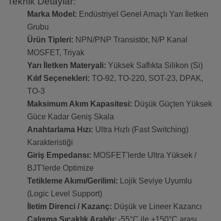
Teknik Detaylar:
Marka Model:
Endüstriyel Genel Amaçlı Yarı İletken
Grubu
Ürün Tipleri:
NPN/PNP Transistör, N/P Kanal
MOSFET, Triyak
Yarı İletken Materyali:
Yüksek Saflıkta Silikon (Si)
Kılıf Seçenekleri:
TO-92, TO-220, SOT-23, DPAK,
TO-3
Maksimum Akım Kapasitesi:
Düşük Güçten Yüksek
Güce Kadar Geniş Skala
Anahtarlama Hızı:
Ultra Hızlı (Fast Switching)
Karakteristiği
Giriş Empedansı:
MOSFET'lerde Ultra Yüksek /
BJT'lerde Optimize
Tetikleme Akımı/Gerilimi:
Lojik Seviye Uyumlu
(Logic Level Support)
İletim Direnci / Kazanç:
Düşük ve Lineer Kazancı
Çalışma Sıcaklık Aralığı:
-55°C ile +150°C arası