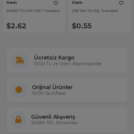
Oem
Oem
60N60 TO-247 IGBT Transistör
2SB 764 TO-92L Transistör
$2.62
$0.55
Ücretsiz Kargo
1000 TL ve Üzeri Alışverişlerde
Orijinal Ürünler
%100 Sertifikalı
Güvenli Alışveriş
256Bit SSL Koruması