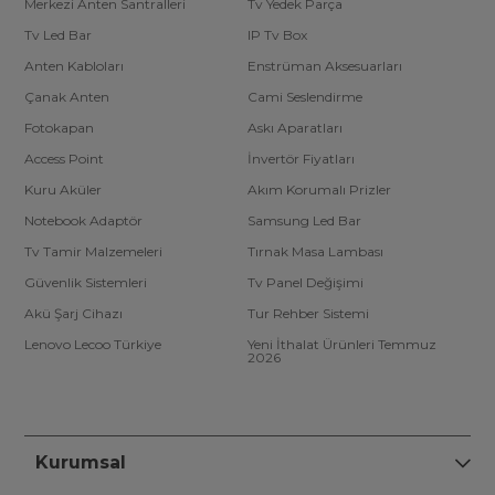
Merkezi Anten Santralleri
Tv Yedek Parça
Tv Led Bar
IP Tv Box
Anten Kabloları
Enstrüman Aksesuarları
Çanak Anten
Cami Seslendirme
Fotokapan
Askı Aparatları
Access Point
İnvertör Fiyatları
Kuru Aküler
Akım Korumalı Prizler
Notebook Adaptör
Samsung Led Bar
Tv Tamir Malzemeleri
Tırnak Masa Lambası
Güvenlik Sistemleri
Tv Panel Değişimi
Akü Şarj Cihazı
Tur Rehber Sistemi
Lenovo Lecoo Türkiye
Yeni İthalat Ürünleri Temmuz
2026
Kurumsal