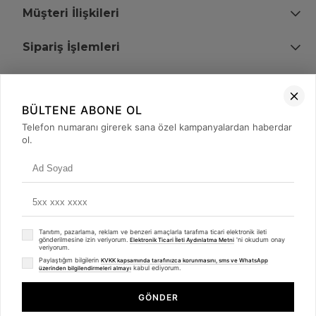
Müşteri İlişkileri
Sipariş İşlemleri
Bize Ulaşın
BÜLTENE ABONE OL
+90 (850) 473 08 08
Telefon numaranı girerek sana özel kampanyalardan haberdar
ol.
Tevfik Bey Mah. Dr. Ali Demir Cd. No:51 Kat:2 Kobi İş Merkezi
Küçükçekmece / İstanbul
Tanıtım, pazarlama, reklam ve benzeri amaçlarla tarafıma ticari elektronik ileti
gönderilmesine izin veriyorum.
'ni okudum onay
Elektronik Ticari İleti Aydınlatma Metni
veriyorum.
Paylaştığım bilgilerin
KVKK kapsamında tarafınızca korunmasını, sms ve WhatsApp
kabul ediyorum.
üzerinden bilgilendirmeleri almayı
© 2008 - 2026
merterelektronik.com
Whatsapp
- Tüm Hakları Saklıdır. Kredi kartı bilgileriniz 256bit SSL sertifikası ile
GÖNDER
korunmaktadır.