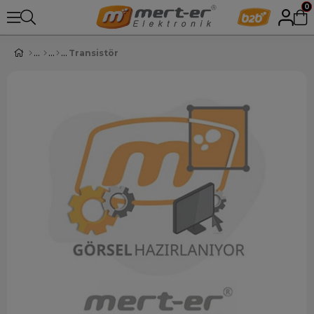
0
Transistör