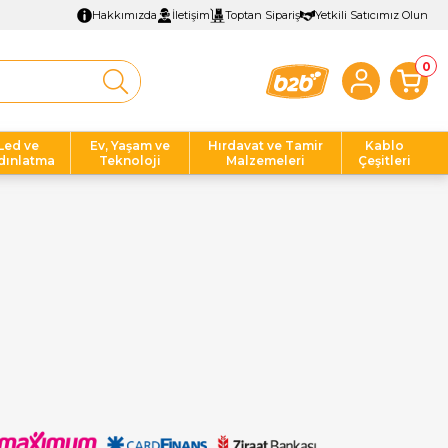
Hakkımızda
İletişim
Toptan Sipariş
Yetkili Satıcımız Olun
0
Led ve
Ev, Yaşam ve
Hırdavat ve Tamir
Kablo
dınlatma
Teknoloji
Malzemeleri
Çeşitleri