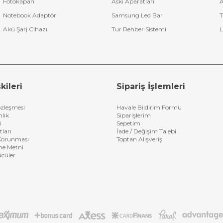
Fotokapan
Askı Aparatları
A
Notebook Adaptör
Samsung Led Bar
T
Akü Şarj Cihazı
Tur Rehber Sistemi
L
kileri
Sipariş İşlemleri
özleşmesi
Havale Bildirim Formu
nlik
Siparişlerim
i
Sepetim
tları
İade / Değişim Talebi
n Korunması
Toptan Alışveriş
me Metni
ücüler