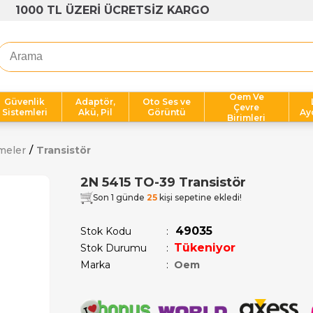
1000 TL ÜZERİ ÜCRETSİZ KARGO
Oem Ve
Güvenlik
Adaptör,
Oto Ses ve
Çevre
Sistemleri
Akü, Pil
Görüntü
Ay
Birimleri
meler
Transistör
2N 5415 TO-39 Transistör
Son 1 günde
25
kişi sepetine ekledi!
49035
Stok Kodu
Tükeniyor
Stok Durumu
:
Marka
:
Oem