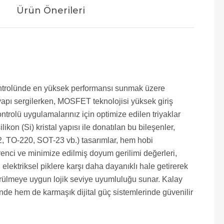
Ürün Önerileri
 kontrolünde en yüksek performansı sunmak üzere
r yapı sergilerken, MOSFET teknolojisi yüksek giriş
rolü uygulamalarınız için optimize edilen triyaklar
kon (Si) kristal yapısı ile donatılan bu bileşenler,
O-92, TO-220, SOT-23 vb.) tasarımlar, hem hobi
enci ve minimize edilmiş doyum gerilimi değerleri,
elektriksel piklere karşı daha dayanıklı hale getirerek
sürülmeye uygun lojik seviye uyumluluğu sunar. Kalay
nde hem de karmaşık dijital güç sistemlerinde güvenilir