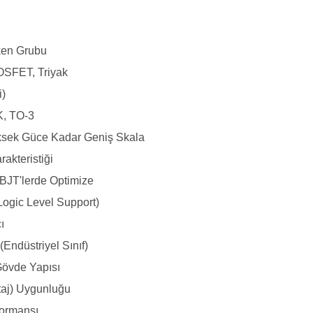
tken Grubu
OSFET, Triyak
i)
, TO-3
sek Güce Kadar Geniş Skala
rakteristiği
BJT'lerde Optimize
Logic Level Support)
ı
(Endüstriyel Sınıf)
Gövde Yapısı
taj) Uygunluğu
formansı