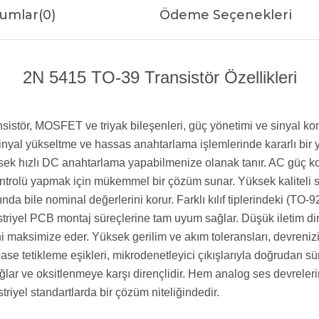
umlar
(0)
Ödeme Seçenekleri
2N 5415 TO-39 Transistör Özellikleri
ransistör, MOSFET ve triyak bileşenleri, güç yönetimi ve sinyal
ü sinyal yükseltme ve hassas anahtarlama işlemlerinde kararlı bi
ek hızlı DC anahtarlama yapabilmenize olanak tanır. AC güç kont
ntrolü yapmak için mükemmel bir çözüm sunar. Yüksek kaliteli sili
ında bile nominal değerlerini korur. Farklı kılıf tiplerindeki (T
riyel PCB montaj süreçlerine tam uyum sağlar. Düşük iletim dir
ni maksimize eder. Yüksek gerilim ve akım toleransları, devrenizi 
se tetikleme eşikleri, mikrodenetleyici çıkışlarıyla doğrudan 
lar ve oksitlenmeye karşı dirençlidir. Hem analog ses devreleri
riyel standartlarda bir çözüm niteliğindedir.