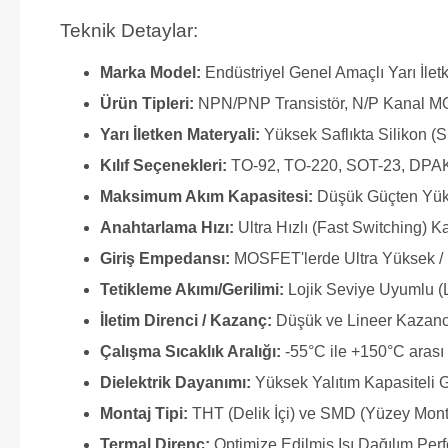
Teknik Detaylar:
Marka Model:
Endüstriyel Genel Amaçlı Yarı İle
Ürün Tipleri:
NPN/PNP Transistör, N/P Kanal M
Yarı İletken Materyali:
Yüksek Saflıkta Silikon (S
Kılıf Seçenekleri:
TO-92, TO-220, SOT-23, DPAK
Maksimum Akım Kapasitesi:
Düşük Güçten Yük
Anahtarlama Hızı:
Ultra Hızlı (Fast Switching) Ka
Giriş Empedansı:
MOSFET'lerde Ultra Yüksek / 
Tetikleme Akımı/Gerilimi:
Lojik Seviye Uyumlu (
İletim Direnci / Kazanç:
Düşük ve Lineer Kazanc
Çalışma Sıcaklık Aralığı:
-55°C ile +150°C arası 
Dielektrik Dayanımı:
Yüksek Yalıtım Kapasiteli 
Montaj Tipi:
THT (Delik İçi) ve SMD (Yüzey Mon
Termal Direnç:
Optimize Edilmiş Isı Dağılım Per