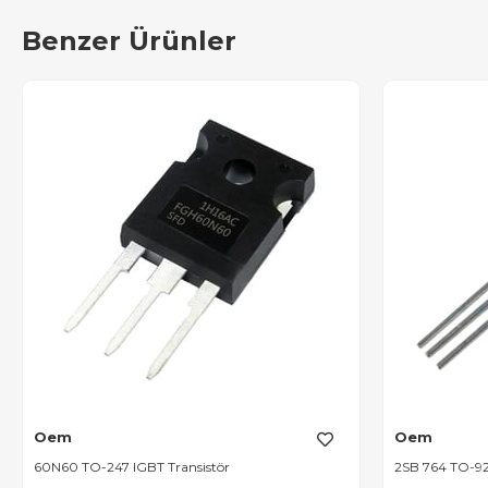
Benzer Ürünler
Oem
Oem
60N60 TO-247 IGBT Transistör
2SB 764 TO-92