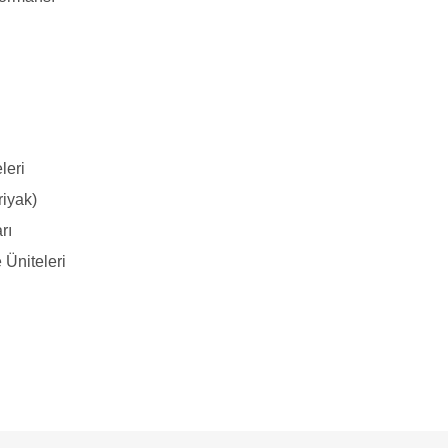
leri
riyak)
rı
 Üniteleri