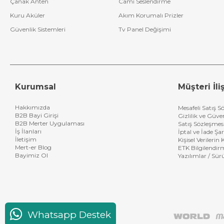
Çanak Anten
Cami Seslendirme
Kuru Aküler
Akım Korumalı Prizler
Güvenlik Sistemleri
Tv Panel Değişimi
Kurumsal
Müşteri İliş
Hakkımızda
Mesafeli Satış S
B2B Bayi Girişi
Gizlilik ve Güve
B2B Merter Uygulaması
Satış Sözleşmes
İş İlanları
İptal ve İade Şar
İletişim
Kişisel Verileri
Mert-er Blog
ETK Bilgilendir
Bayimiz Ol
Yazılımlar / Sür
Whatsapp Destek