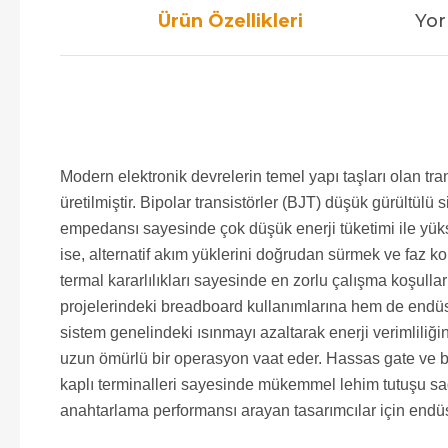
Ürün Özellikleri
Yor
Modern elektronik devrelerin temel yapı taşları olan t
üretilmiştir. Bipolar transistörler (BJT) düşük gürültül
empedansı sayesinde çok düşük enerji tüketimi ile yüks
ise, alternatif akım yüklerini doğrudan sürmek ve faz ko
termal kararlılıkları sayesinde en zorlu çalışma koşullar
projelerindeki breadboard kullanımlarına hem de endüst
sistem genelindeki ısınmayı azaltarak enerji verimliliği
uzun ömürlü bir operasyon vaat eder. Hassas gate ve ba
kaplı terminalleri sayesinde mükemmel lehim tutuşu sağ
anahtarlama performansı arayan tasarımcılar için endüst