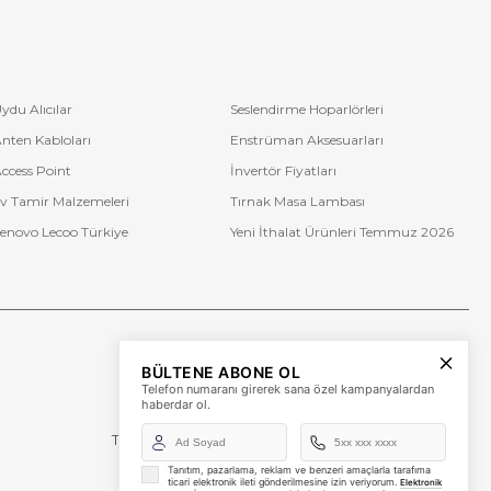
ydu Alıcılar
Seslendirme Hoparlörleri
nten Kabloları
Enstrüman Aksesuarları
ccess Point
İnvertör Fiyatları
v Tamir Malzemeleri
Tırnak Masa Lambası
enovo Lecoo Türkiye
Yeni İthalat Ürünleri Temmuz 2026
Bize Ulaşın
BÜLTENE ABONE OL
+90 (850) 473 08 08
Telefon numaranı girerek sana özel kampanyalardan
haberdar ol.
Tevfik Bey Mah. Dr. Ali Demir Cd. No:51 Kat:2 Kobi İş
Merkezi
Küçükçekmece / İstanbul
Tanıtım, pazarlama, reklam ve benzeri amaçlarla tarafıma
ticari elektronik ileti gönderilmesine izin veriyorum.
Elektronik