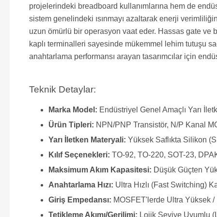
projelerindeki breadboard kullanımlarına hem de endüst
sistem genelindeki ısınmayı azaltarak enerji verimliliği
uzun ömürlü bir operasyon vaat eder. Hassas gate ve ba
kaplı terminalleri sayesinde mükemmel lehim tutuşu sağ
anahtarlama performansı arayan tasarımcılar için endüst
Teknik Detaylar:
Marka Model:
Endüstriyel Genel Amaçlı Yarı İle
Ürün Tipleri:
NPN/PNP Transistör, N/P Kanal M
Yarı İletken Materyali:
Yüksek Saflıkta Silikon (S
Kılıf Seçenekleri:
TO-92, TO-220, SOT-23, DPAK
Maksimum Akım Kapasitesi:
Düşük Güçten Yük
Anahtarlama Hızı:
Ultra Hızlı (Fast Switching) Ka
Giriş Empedansı:
MOSFET'lerde Ultra Yüksek / 
Tetikleme Akımı/Gerilimi:
Lojik Seviye Uyumlu (