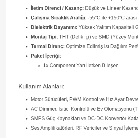
İletim Direnci / Kazanç:
Düşük ve Lineer Kazanc
Çalışma Sıcaklık Aralığı:
-55°C ile +150°C arası 
Dielektrik Dayanımı:
Yüksek Yalıtım Kapasiteli 
Montaj Tipi:
THT (Delik İçi) ve SMD (Yüzey Mon
Termal Direnç:
Optimize Edilmiş Isı Dağılım Per
Paket İçeriği:
1x Component Yarı İletken Bileşen
Kullanım Alanları:
Motor Sürücüleri, PWM Kontrol ve Hız Ayar Devre
AC Dimmer, Isıtıcı Kontrolü ve Ev Otomasyonu (T
SMPS Güç Kaynakları ve DC-DC Konvertör Katla
Ses Amplifikatörleri, RF Vericiler ve Sinyal İşleme