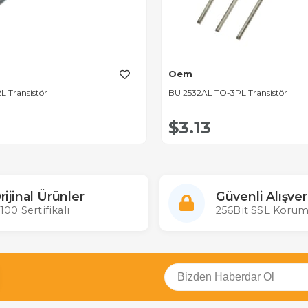
Oem
L Transistör
BU 2532AL TO-3PL Transistör
$3.13
rijinal Ürünler
Güvenli Alışver
100 Sertifikalı
256Bit SSL Korum