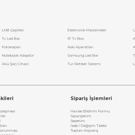
LNB Çeşitleri
Elektronik Malzemeler
U
Tv Led Bar
IP Tv Box
A
Fotokapan
Askı Aparatları
A
Notebook Adaptör
Samsung Led Bar
T
Akü Şarj Cihazı
Tur Rehber Sistemi
L
kileri
Sipariş İşlemleri
özleşmesi
Havale Bildirim Formu
nlik
Siparişlerim
i
Sepetim
tları
İade / Değişim Talebi
n Korunması
Toptan Alışveriş