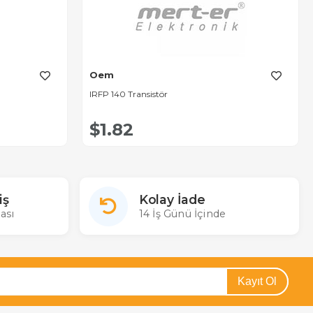
Oem
IRFP 140 Transistör
$1.82
iş
Kolay İade
ası
14 İş Günü İçinde
Kayıt Ol