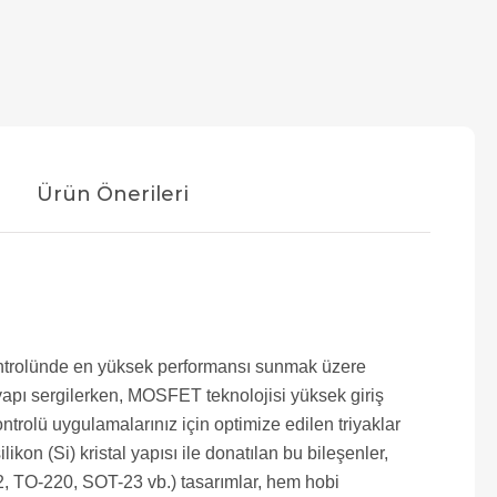
Ürün Önerileri
 kontrolünde en yüksek performansı sunmak üzere
r yapı sergilerken, MOSFET teknolojisi yüksek giriş
rolü uygulamalarınız için optimize edilen triyaklar
kon (Si) kristal yapısı ile donatılan bu bileşenler,
O-92, TO-220, SOT-23 vb.) tasarımlar, hem hobi