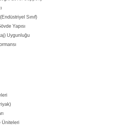
ı
(Endüstriyel Sınıf)
Gövde Yapısı
taj) Uygunluğu
formansı
leri
riyak)
rı
 Üniteleri