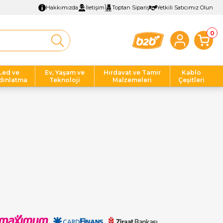
Hakkımızda
İletişim
Toptan Sipariş
Yetkili Satıcımız Olun
0
Led ve
Ev, Yaşam ve
Hırdavat ve Tamir
Kablo
dınlatma
Teknoloji
Malzemeleri
Çeşitleri