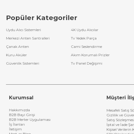
Popüler Kategoriler
Uydu Alıcı Sistemleri
4K Uydu Alıcılar
Merkezi Anten Santralleri
Tv Yedek Parça
Çanak Anten
Cami Seslendirme
Kuru Aküler
Akım Korumalı Prizler
Güvenlik Sistemleri
Tv Panel Değişimi
Kurumsal
Müşteri İliş
Hakkımızda
Mesafeli Satış S
B2B Bayi Girişi
Gizlilik ve Güve
B2B Merter Uygulaması
Satış Sözleşmes
İş İlanları
İptal ve İade Şar
İletişim
Kişisel Verileri
Mert-er Blog