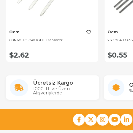
Oem
Oem
60N60 TO-247 IGBT Transistör
2SB 764 TO-92
$2.62
$0.55
Ücretsiz Kargo
O
1000 TL ve Üzeri
%
Alışverişlerde