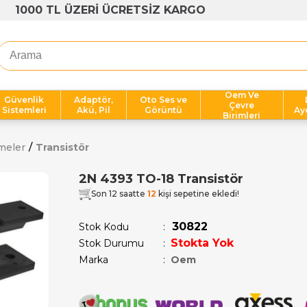
1000 TL ÜZERİ ÜCRETSİZ KARGO
Oem Ve
Güvenlik
Adaptör,
Oto Ses ve
Çevre
Sistemleri
Akü, Pil
Görüntü
Ay
Birimleri
meler
Transistör
2N 4393 TO-18 Transistör
Son 12 saatte
12
kişi sepetine ekledi!
30822
Stok Kodu
Stokta Yok
Stok Durumu
:
Marka
:
Oem