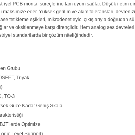
riyel PCB montaj süreçlerine tam uyum sağlar. Düşük iletim dir
ni maksimize eder. Yüksek gerilim ve akım toleransları, devrenizi 
se tetikleme eşikleri, mikrodenetleyici çıkışlarıyla doğrudan 
lar ve oksitlenmeye karşı dirençlidir. Hem analog ses devreleri
riyel standartlarda bir çözüm niteliğindedir.
tken Grubu
OSFET, Triyak
i)
, TO-3
sek Güce Kadar Geniş Skala
rakteristiği
BJT'lerde Optimize
Logic Level Support)