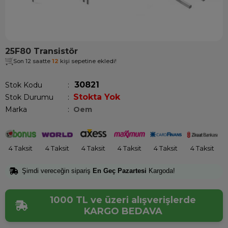
25F80 Transistör
Son 12 saatte
12
kişi sepetine ekledi!
30821
Stok Kodu
Stokta Yok
Stok Durumu
:
Marka
:
Oem
4 Taksit
4 Taksit
4 Taksit
4 Taksit
4 Taksit
4 Taksit
Şimdi vereceğin sipariş
En Geç Pazartesi
Kargoda!
1000 TL ve üzeri alışverişlerde
KARGO BEDAVA