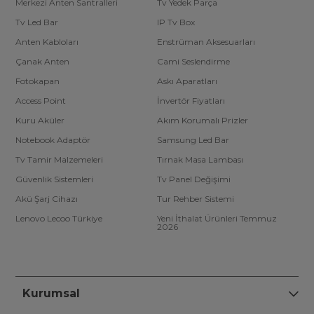
Merkezi Anten Santralleri
Tv Yedek Parça
Tv Led Bar
IP Tv Box
Anten Kabloları
Enstrüman Aksesuarları
Çanak Anten
Cami Seslendirme
Fotokapan
Askı Aparatları
Access Point
İnvertör Fiyatları
Kuru Aküler
Akım Korumalı Prizler
Notebook Adaptör
Samsung Led Bar
Tv Tamir Malzemeleri
Tırnak Masa Lambası
Güvenlik Sistemleri
Tv Panel Değişimi
Akü Şarj Cihazı
Tur Rehber Sistemi
Lenovo Lecoo Türkiye
Yeni İthalat Ürünleri Temmuz
2026
Kurumsal