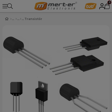
0
Transistör