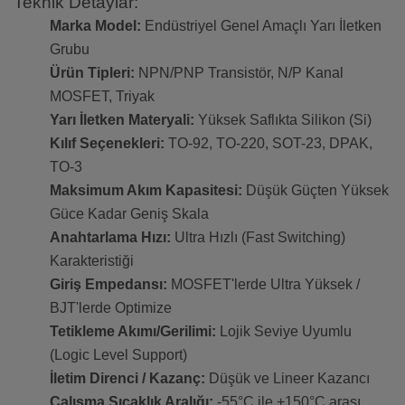
Teknik Detaylar:
Marka Model:
Endüstriyel Genel Amaçlı Yarı İletken
Grubu
Ürün Tipleri:
NPN/PNP Transistör, N/P Kanal
MOSFET, Triyak
Yarı İletken Materyali:
Yüksek Saflıkta Silikon (Si)
Kılıf Seçenekleri:
TO-92, TO-220, SOT-23, DPAK,
TO-3
Maksimum Akım Kapasitesi:
Düşük Güçten Yüksek
Güce Kadar Geniş Skala
Anahtarlama Hızı:
Ultra Hızlı (Fast Switching)
Karakteristiği
Giriş Empedansı:
MOSFET'lerde Ultra Yüksek /
BJT'lerde Optimize
Tetikleme Akımı/Gerilimi:
Lojik Seviye Uyumlu
(Logic Level Support)
İletim Direnci / Kazanç:
Düşük ve Lineer Kazancı
Çalışma Sıcaklık Aralığı:
-55°C ile +150°C arası