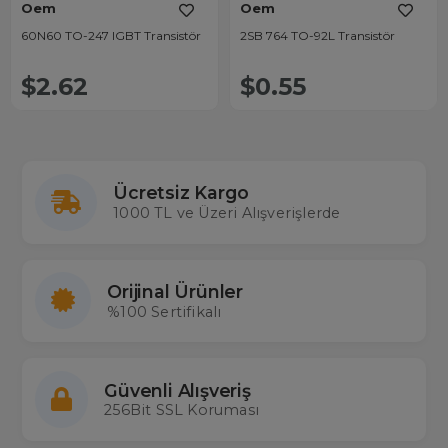
Oem
Oem
60N60 TO-247 IGBT Transistör
2SB 764 TO-92L Transistör
$2.62
$0.55
Ücretsiz Kargo
1000 TL ve Üzeri Alışverişlerde
Orijinal Ürünler
%100 Sertifikalı
Güvenli Alışveriş
256Bit SSL Koruması