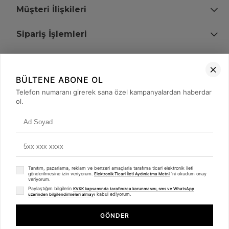
Müşteri İlişkileri
Sipariş İşlemleri
Bize Ulaşın
BÜLTENE ABONE OL
+90 (850) 473 08 08
Telefon numaranı girerek sana özel kampanyalardan haberdar
ol.
Tevfik Bey Mah. Dr. Ali Demir Cd. No:51 Kat:2 Kobi İş Merkezi
Küçükçekmece / İstanbul
Tanıtım, pazarlama, reklam ve benzeri amaçlarla tarafıma ticari elektronik ileti
gönderilmesine izin veriyorum.
'ni okudum onay
Elektronik Ticari İleti Aydınlatma Metni
veriyorum.
Paylaştığım bilgilerin
KVKK kapsamında tarafınızca korunmasını, sms ve WhatsApp
kabul ediyorum.
üzerinden bilgilendirmeleri almayı
© 2008 - 2026
merterelektronik.com
Whatsapp
- Tüm Hakları Saklıdır. Kredi kartı bilgileriniz 256bit SSL sertifikası ile
GÖNDER
korunmaktadır.