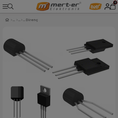
0
Direnç