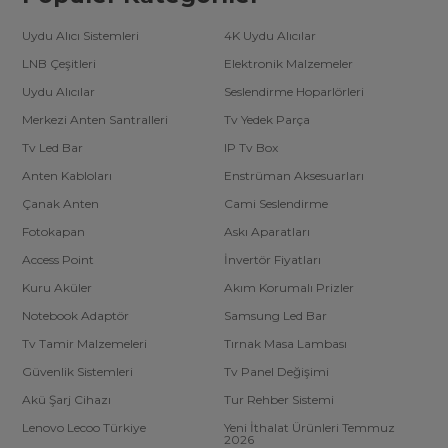
Uydu Alıcı Sistemleri
4K Uydu Alıcılar
LNB Çeşitleri
Elektronik Malzemeler
Uydu Alıcılar
Seslendirme Hoparlörleri
Merkezi Anten Santralleri
Tv Yedek Parça
Tv Led Bar
IP Tv Box
Anten Kabloları
Enstrüman Aksesuarları
Çanak Anten
Cami Seslendirme
Fotokapan
Askı Aparatları
Access Point
İnvertör Fiyatları
Kuru Aküler
Akım Korumalı Prizler
Notebook Adaptör
Samsung Led Bar
Tv Tamir Malzemeleri
Tırnak Masa Lambası
Güvenlik Sistemleri
Tv Panel Değişimi
Akü Şarj Cihazı
Tur Rehber Sistemi
Lenovo Lecoo Türkiye
Yeni İthalat Ürünleri Temmuz
2026