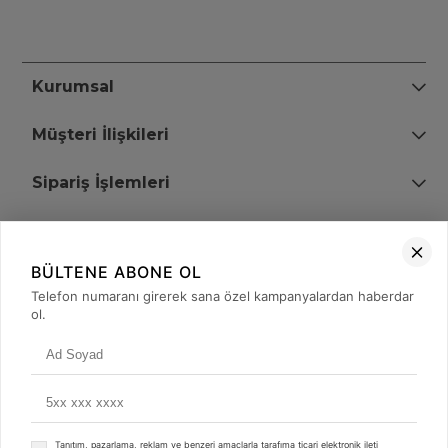
Kurumsal
Müşteri İlişkileri
Sipariş İşlemleri
Bize Ulaşın
BÜLTENE ABONE OL
+90 (850) 473 08 08
Telefon numaranı girerek sana özel kampanyalardan haberdar
ol.
Tevfik Bey Mah. Dr. Ali Demir Cd. No:51 Kat:2 Kobi İş Merkezi
Küçükçekmece / İstanbul
Tanıtım, pazarlama, reklam ve benzeri amaçlarla tarafıma ticari elektronik ileti