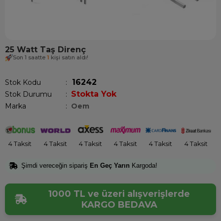
25 Watt Taş Direnç
Son 1 saatte
1
kişi satın aldı!
16242
Stok Kodu
Stokta Yok
Stok Durumu
:
Marka
:
Oem
4 Taksit
4 Taksit
4 Taksit
4 Taksit
4 Taksit
4 Taksit
Şimdi vereceğin sipariş
En Geç Yarın
Kargoda!
1000 TL ve üzeri alışverişlerde
KARGO BEDAVA