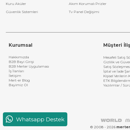
Kuru Aküler
Akım Korumalı Prizler
Güvenlik Sistemleri
Tv Panel Değişimi
Kurumsal
Müşteri İliş
Hakkımızda
Mesafeli Satış S
B2B Bayi Girişi
Gizlilik ve Güve
B2B Merter Uygulaması
Satış Sözleşmes
İş İlanları
İptal ve İade Şar
İletişim
Kişisel Verileri
Mert-er Blog
ETK Bilgilendir
Bayimiz Ol
Yazılımlar / Sür
Whatsapp Destek
© 2008 - 2026
merter