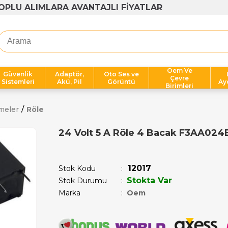
1000 TL ÜZERİ ÜCRETSİZ KARGO
Oem Ve
Güvenlik
Adaptör,
Oto Ses ve
Çevre
Sistemleri
Akü, Pil
Görüntü
Ay
Birimleri
meler
Röle
24 Volt 5 A Röle 4 Bacak F3AA024
Son 1 saatte
1
kişi satın aldı!
12017
Stok Kodu
Stokta Var
Stok Durumu
:
Marka
:
Oem