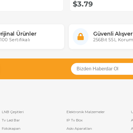
$3.79
rijinal Ürünler
Güvenli Alışver
100 Sertifikalı
256Bit SSL Korum
LNB Çeşitleri
Elektronik Malzemeler
U
Tv Led Bar
IP Tv Box
A
Fotokapan
Askı Aparatları
A