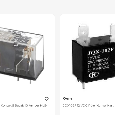
Oem
ek Kontak 5 Bacak 10 Amper HLS-
JQX102F 12 VDC Röle (Kombi Kartı İ
C