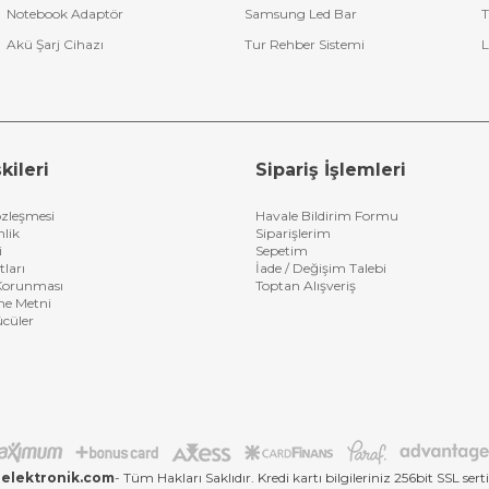
Notebook Adaptör
Samsung Led Bar
T
Akü Şarj Cihazı
Tur Rehber Sistemi
L
kileri
Sipariş İşlemleri
özleşmesi
Havale Bildirim Formu
nlik
Siparişlerim
i
Sepetim
tları
İade / Değişim Talebi
n Korunması
Toptan Alışveriş
me Metni
ücüler
elektronik.com
- Tüm Hakları Saklıdır. Kredi kartı bilgileriniz 256bit SSL sert