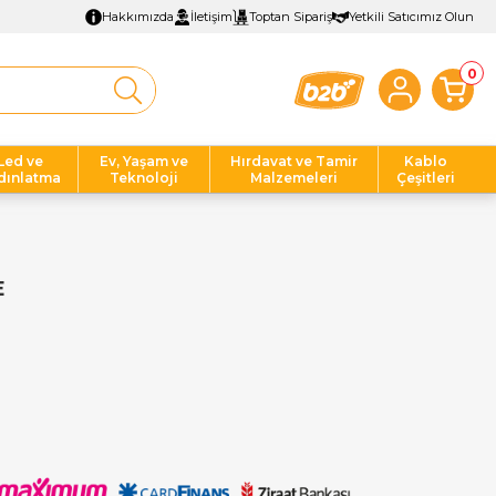
Hakkımızda
İletişim
Toptan Sipariş
Yetkili Satıcımız Olun
0
Led ve
Ev, Yaşam ve
Hırdavat ve Tamir
Kablo
dınlatma
Teknoloji
Malzemeleri
Çeşitleri
E