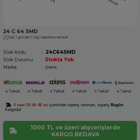
24 C 64 SMD
Son 1 günde
7
kişi sepetine ekledi!
24C64SMD
Stok Kodu
Stokta Yok
Stok Durumu
:
Marka
:
Oem
4 Taksit
4 Taksit
4 Taksit
4 Taksit
4 Taksit
4 Taksit
4 saat 54 dk 45 sn
içerisinde sipariş verirsen, sipariş
Bugün
Kargoda!
1000 TL ve üzeri alışverişlerde
KARGO BEDAVA