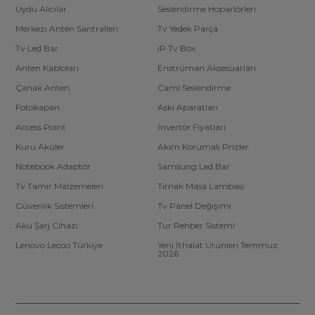
Uydu Alıcılar
Seslendirme Hoparlörleri
Merkezi Anten Santralleri
Tv Yedek Parça
Tv Led Bar
IP Tv Box
Anten Kabloları
Enstrüman Aksesuarları
Çanak Anten
Cami Seslendirme
Fotokapan
Askı Aparatları
Access Point
İnvertör Fiyatları
Kuru Aküler
Akım Korumalı Prizler
Notebook Adaptör
Samsung Led Bar
Tv Tamir Malzemeleri
Tırnak Masa Lambası
Güvenlik Sistemleri
Tv Panel Değişimi
Akü Şarj Cihazı
Tur Rehber Sistemi
Lenovo Lecoo Türkiye
Yeni İthalat Ürünleri Temmuz
2026