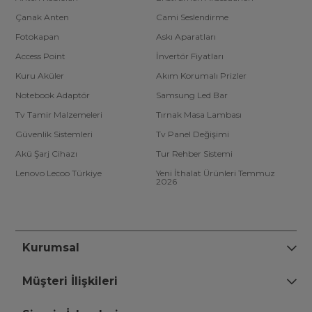
Çanak Anten
Cami Seslendirme
Fotokapan
Askı Aparatları
Access Point
İnvertör Fiyatları
Kuru Aküler
Akım Korumalı Prizler
Notebook Adaptör
Samsung Led Bar
Tv Tamir Malzemeleri
Tırnak Masa Lambası
Güvenlik Sistemleri
Tv Panel Değişimi
Akü Şarj Cihazı
Tur Rehber Sistemi
Lenovo Lecoo Türkiye
Yeni İthalat Ürünleri Temmuz
2026
Kurumsal
Müşteri İlişkileri