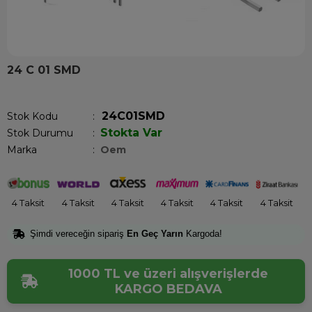
24 C 01 SMD
Son 1 günde
20
kişi sepetine ekledi!
24C01SMD
Stok Kodu
Stokta Var
Stok Durumu
:
Marka
:
Oem
4 Taksit
4 Taksit
4 Taksit
4 Taksit
4 Taksit
4 Taksit
Şimdi vereceğin sipariş
En Geç Yarın
Kargoda!
1000 TL ve üzeri alışverişlerde
KARGO BEDAVA